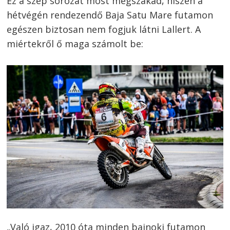
Ez a szép sorozat most megszakad, hiszen a
hétvégén rendezendő Baja Satu Mare futamon
egészen biztosan nem fogjuk látni Lallert. A
miértekről ő maga számolt be:
„Való igaz, 2010 óta minden bajnoki futamon