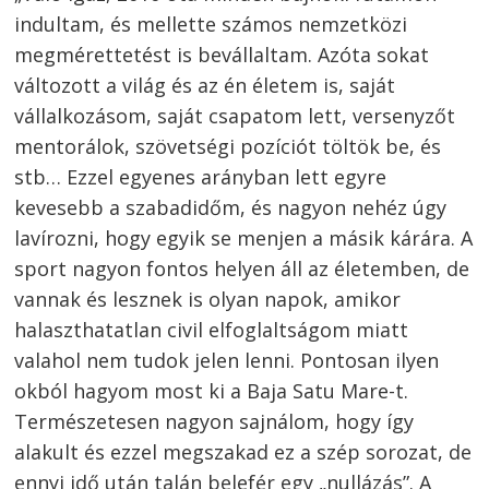
indultam, és mellette számos nemzetközi
megmérettetést is bevállaltam. Azóta sokat
változott a világ és az én életem is, saját
vállalkozásom, saját csapatom lett, versenyzőt
mentorálok, szövetségi pozíciót töltök be, és
stb… Ezzel egyenes arányban lett egyre
kevesebb a szabadidőm, és nagyon nehéz úgy
lavírozni, hogy egyik se menjen a másik kárára. A
sport nagyon fontos helyen áll az életemben, de
vannak és lesznek is olyan napok, amikor
halaszthatatlan civil elfoglaltságom miatt
valahol nem tudok jelen lenni. Pontosan ilyen
okból hagyom most ki a Baja Satu Mare-t.
Természetesen nagyon sajnálom, hogy így
alakult és ezzel megszakad ez a szép sorozat, de
ennyi idő után talán belefér egy „nullázás”. A