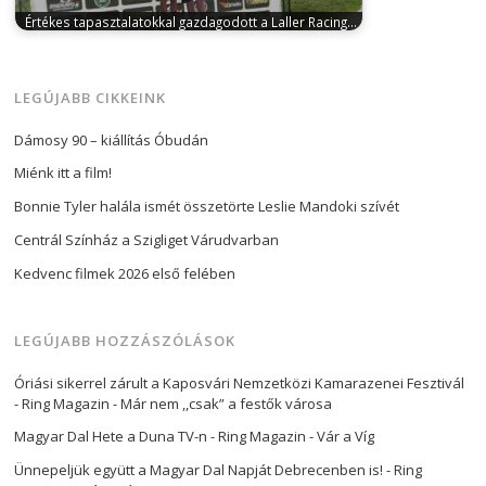
Értékes tapasztalatokkal gazdagodott a Laller Racing…
június 8, 2026
A júniusi versenynaptár ezúttal
egyetlen versenyt tartogatott a Laller Racing…
LEGÚJABB CIKKEINK
Dámosy 90 – kiállítás Óbudán
Miénk itt a film!
Bonnie Tyler halála ismét összetörte Leslie Mandoki szívét
Centrál Színház a Szigliget Várudvarban
Kedvenc filmek 2026 első felében
LEGÚJABB HOZZÁSZÓLÁSOK
Óriási sikerrel zárult a Kaposvári Nemzetközi Kamarazenei Fesztivál
- Ring Magazin
-
Már nem ,,csak” a festők városa
Magyar Dal Hete a Duna TV-n - Ring Magazin
-
Vár a Víg
Ünnepeljük együtt a Magyar Dal Napját Debrecenben is! - Ring