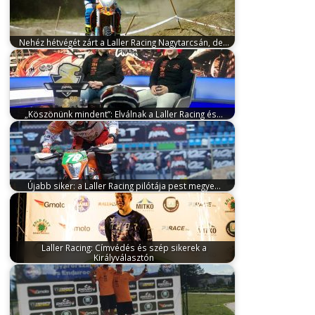
Nehéz hétvégét zárt a Laller Racing Nagytarcsán, de…
július 13, 2026
A nagytarcsai Endurocross-bajnokság
újabb fordulója vegyes érzéseket hagyott a Laller…
„Köszönünk mindent”: Elválnak a Laller Racing és…
február 18, 2026
Sok-sok bajnoki cím, Év
Motorsportólója díj, enduró EB és
világkupagyőzelem,…
Újabb siker: a Laller Racing pilótája pest megye…
január 2, 2026
A 2026-os szezon mérföldkő lesz
Liszka Roland életében: a fiatal…
Laller Racing: Címvédés és szép sikerek a
Királyválasztón
október 28, 2025
A mögöttünk hagyott hétvégén
rendezték a hazai enduro–endurocross motorozás
talán…