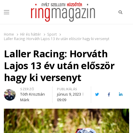
Keres
Menu
Ring Magazin
Nyílt szellemi küzdőtér
Home
Hír és háttér
Sport
Laller Racing: Horváth Lajos 13 év után először hagy ki versenyt
Laller Racing: Horváth
Lajos 13 év után először
hagy ki versenyt
Author
SZERZŐ
PUBLIKÁLÁS
Tóth Krisztián
június 9, 2023
Twitter
Facebook
Linked
Márk
09:09