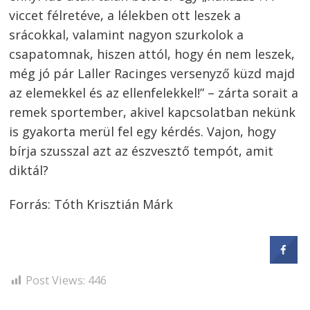
viccet félretéve, a lélekben ott leszek a
srácokkal, valamint nagyon szurkolok a
csapatomnak, hiszen attól, hogy én nem leszek,
még jó pár Laller Racinges versenyző küzd majd
az elemekkel és az ellenfelekkel!” – zárta sorait a
Bejegyzés
remek sportember, akivel kapcsolatban nekünk
is gyakorta merül fel egy kérdés. Vajon, hogy
navigáció
s
bírja szusszal azt az észvesztő tempót, amit
diktál?
Forrás: Tóth Krisztián Márk
Post Views:
446