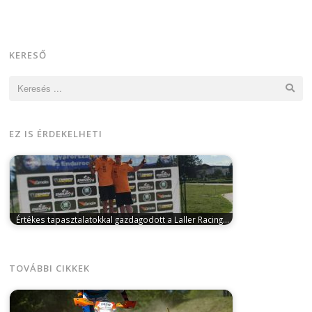
KERESŐ
Keresés:
EZ IS ÉRDEKELHETI
Értékes tapasztalatokkal gazdagodott a Laller Racing…
június 8, 2026
A júniusi versenynaptár ezúttal
egyetlen versenyt tartogatott a Laller Racing…
TOVÁBBI CIKKEK