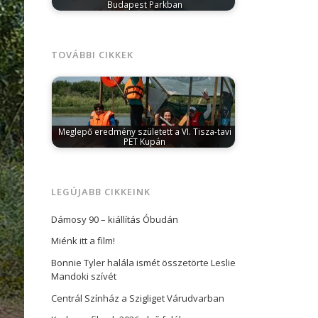
Budapest Parkban
május 13, 2026
Jason Derulo 2026. június
10-én 20 órakor ad koncertet a…
TOVÁBBI CIKKEK
Meglepő eredmény született a VI. Tisza-tavi
PET Kupán
június 19, 2025
A versenyt szervező PET
Kupa Egyesület sokat látott szervezőit is…
LEGÚJABB CIKKEINK
Dámosy 90 – kiállítás Óbudán
Miénk itt a film!
Bonnie Tyler halála ismét összetörte Leslie
Mandoki szívét
Centrál Színház a Szigliget Várudvarban