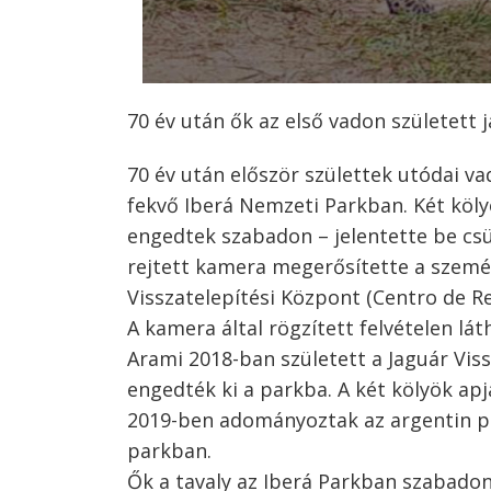
70 év után ők az első vadon született 
Bejegyzés
70 év után először születtek utódai v
fekvő Iberá Nemzeti Parkban. Két köl
navigáció
s
engedtek szabadon – jelentette be csü
rejtett kamera megerősítette a szemé
Visszatelepítési Központ (Centro de R
A kamera által rögzített felvételen lá
Arami 2018-ban született a Jaguár Vi
engedték ki a parkba. A két kölyök ap
2019-ben adományoztak az argentin p
parkban.
Ők a tavaly az Iberá Parkban szabadon