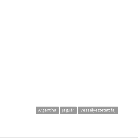
Argentína
Jaguár
Veszélyeztetett faj