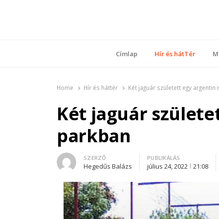
Ring
Nyílt sz
Címlap
Hír és hátTér
M
Home
Hír és háttér
Két jaguár született egy argenti
Két jaguár születe
parkban
Author
SZERZŐ
PUBLIKÁLÁS
Hegedűs Balázs
július 24, 2022
21:08