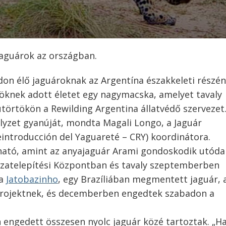
jaguárok az országban.
adon élő jaguároknak az Argentína északkeleti részén
yöknek adott életet egy nagymacska, amelyet tavaly
törtökön a Rewilding Argentina állatvédő szervezet
lyzet gyanúját, mondta Magali Longo, a Jaguár
eintroducción del Yaguareté – CRY) koordinátora.
tható, amint az anyajaguár Arami gondoskodik utódai
sszatelepítési Központban és tavaly szeptemberben
ja
Jatobazinho
, egy Brazíliában megmentett jaguár, 
rojektnek, és decemberben engedtek szabadon a
 engedett összesen nyolc jaguár közé tartoztak. „H