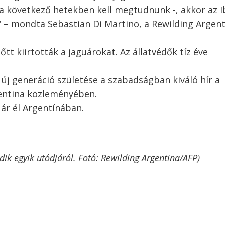
a következő hetekben kell megtudnunk -, akkor az I
” – mondta Sebastian Di Martino, a Rewilding Argen
tt kiirtották a jaguárokat. Az állatvédők tíz éve
új generáció születése a szabadságban kiváló hír a
gentina közleményében.
uár él Argentínában.
ik egyik utódjáról. Fotó: Rewilding Argentina/AFP)