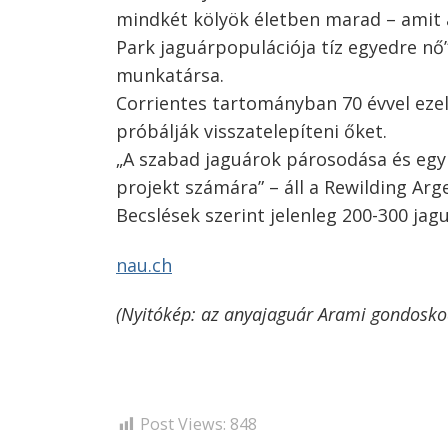
mindkét kölyök életben marad – amit 
Park jaguárpopulációja tíz egyedre nő
munkatársa.
Corrientes tartományban 70 évvel ezelő
próbálják visszatelepíteni őket.
„A szabad jaguárok párosodása és egy 
projekt számára” – áll a Rewilding Ar
Becslések szerint jelenleg 200-300 jag
nau.ch
(Nyitókép: az anyajaguár Arami gondoskod
Post Views:
848