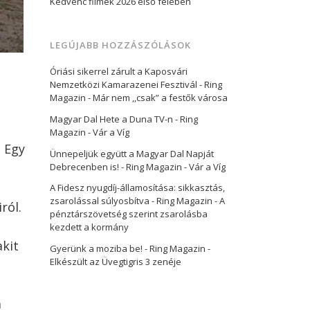
Kedvenc filmek 2026 első felében
LEGÚJABB HOZZÁSZÓLÁSOK
Óriási sikerrel zárult a Kaposvári
Nemzetközi Kamarazenei Fesztivál - Ring
Magazin
-
Már nem ,,csak” a festők városa
Magyar Dal Hete a Duna TV-n - Ring
Magazin
-
Vár a Víg
. Egy
Ünnepeljük együtt a Magyar Dal Napját
Debrecenben is! - Ring Magazin
-
Vár a Víg
A Fidesz nyugdíj-államosítása: sikkasztás,
zsarolással súlyosbítva - Ring Magazin
-
A
ról.
pénztárszövetség szerint zsarolásba
kezdett a kormány
akit
Gyerünk a moziba be! - Ring Magazin
-
Elkészült az Üvegtigris 3 zenéje
a