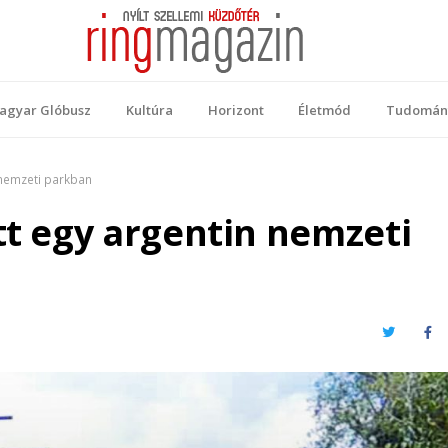
 Magazin
ellemi küzdőtér
agyar Glóbusz
Kultúra
Horizont
Életmód
Tudomán
n nemzeti parkban
tt egy argentin nemzeti
Twitter
Fa