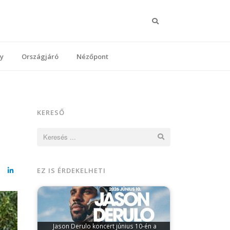
Keresés
y
Országjáró
Nézőpont
KERESŐ
Keresés:
EZ IS ÉRDEKELHETI
cebook
LinkedIn
Jason Derulo koncert június 10-én a