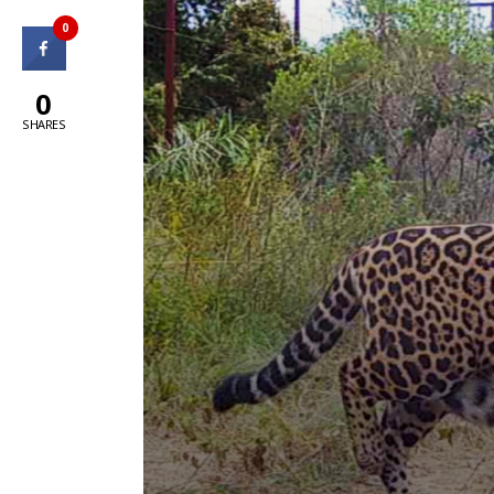
0
0
SHARES