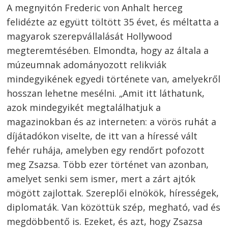
A megnyitón Frederic von Anhalt herceg
felidézte az együtt töltött 35 évet, és méltatta a
magyarok szerepvállalását Hollywood
megteremtésében. Elmondta, hogy az általa a
múzeumnak adományozott relikviák
mindegyikének egyedi története van, amelyekről
hosszan lehetne mesélni. „Amit itt láthatunk,
azok mindegyikét megtalálhatjuk a
magazinokban és az interneten: a vörös ruhát a
díjátadókon viselte, de itt van a híressé vált
fehér ruhája, amelyben egy rendőrt pofozott
meg Zsazsa. Több ezer történet van azonban,
amelyet senki sem ismer, mert a zárt ajtók
mögött zajlottak. Szereplői elnökök, hírességek,
diplomaták. Van közöttük szép, megható, vad és
megdöbbentő is. Ezeket, és azt, hogy Zsazsa
Bejegyzés