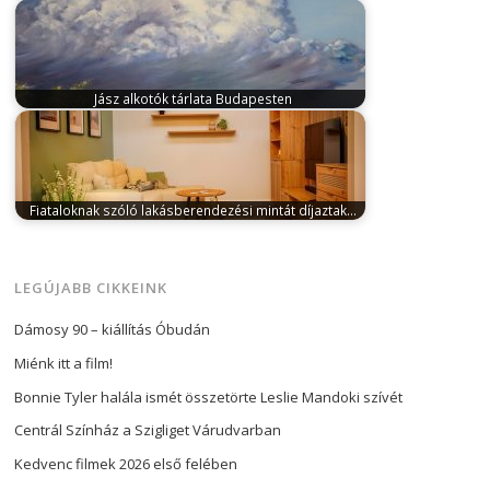
augusztus 15, 2024
A Neoton Família sztárjai
visszatérnek a fővárosba: október első
hétvégéjén…
Jász alkotók tárlata Budapesten
május 2, 2024
„Én ide tartozom” mottóval nyílt
kiállítás a Jász Alkotók Köre…
Fiataloknak szóló lakásberendezési mintát díjaztak…
október 14, 2025
Banyár Enikő egymillió forint alatti
költségvetésből berendezett nappalija nyerte…
LEGÚJABB CIKKEINK
Dámosy 90 – kiállítás Óbudán
Miénk itt a film!
Bonnie Tyler halála ismét összetörte Leslie Mandoki szívét
Centrál Színház a Szigliget Várudvarban
Kedvenc filmek 2026 első felében