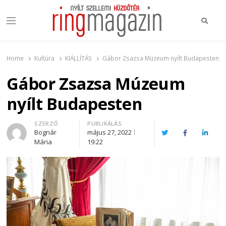
Keres
Menu
Ring Magazin
Nyílt szellemi küzdőtér
Home
Kultúra
KIÁLLÍTÁS
Gábor Zsazsa Múzeum nyílt Budapesten
Gábor Zsazsa Múzeum
nyílt Budapesten
Author
SZERZŐ
PUBLIKÁLÁS
Bognár
május 27, 2022
Twitter
Facebook
Linked
Mária
19:22