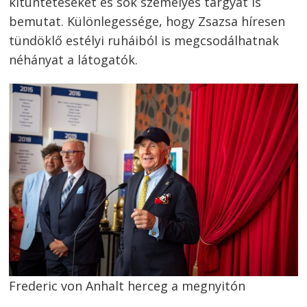
kitüntetéseket és sok személyes tárgyat is
bemutat. Különlegessége, hogy Zsazsa híresen
tündöklő estélyi ruháiból is megcsodálhatnak
néhányat a látogatók.
Frederic von Anhalt herceg a megnyitón