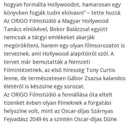
hogyan formálta Hollywoodot, hamarosan egy
navigáció
s
könyvben fogják tudni elolvasni” – tette hozzá.
Az ORIGO Filmstúdió a Magyar Hollywood
Tanács elnökével, Bokor Balázzsal együtt
nemcsak a tárgyi emlékeket akarják
megörökíteni, hanem egy olyan filmsorozatot is
terveznek, ami Hollywood alapítóiról szól. A
tervet már bemutatták a Nemzeti
Filmintézetnek, az első híresség Tony Curtis
lenne, de természetesen Gábor Zsazsa kalandos
életéről is készülne egy sorozat.
Az ORIGO Filmstúdió a fennállása óta eltelt
tizenkét évben olyan filmeknek a forgatási
helyszíne volt, mint az Oscar-díjas Szárnyas
Fejvadász 2049 és a szintén Oscar-díjas Dűne.