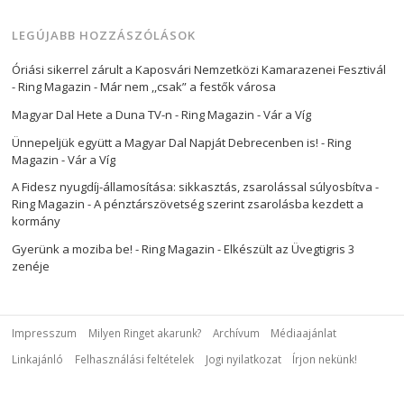
LEGÚJABB HOZZÁSZÓLÁSOK
Óriási sikerrel zárult a Kaposvári Nemzetközi Kamarazenei Fesztivál
- Ring Magazin
-
Már nem ,,csak” a festők városa
Magyar Dal Hete a Duna TV-n - Ring Magazin
-
Vár a Víg
Ünnepeljük együtt a Magyar Dal Napját Debrecenben is! - Ring
Magazin
-
Vár a Víg
A Fidesz nyugdíj-államosítása: sikkasztás, zsarolással súlyosbítva -
Ring Magazin
-
A pénztárszövetség szerint zsarolásba kezdett a
kormány
Gyerünk a moziba be! - Ring Magazin
-
Elkészült az Üvegtigris 3
zenéje
Impresszum
Milyen Ringet akarunk?
Archívum
Médiaajánlat
Linkajánló
Felhasználási feltételek
Jogi nyilatkozat
Írjon nekünk!