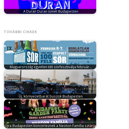
A Duran Duran ismét Budapesten
május 29, 2026
Nyári világturnéjuk részeként a brit
zenei ikonok, a Duran Duran…
TOVÁBBI CIKKEK
Magyarország egyetlen téli sörfesztiválja február…
január 31, 2026
A hazai téli programkínálat egyik
legkülönlegesebb eseménye tér vissza februárban.
…
Új, környezetbarát buszok Budapesten
július 9, 2025
A BKK egyi szolgáltatója, az ArrivaBus
bemutatta azokat az új…
Újra Budapesten koncerteznek a Neoton Família sztárjai