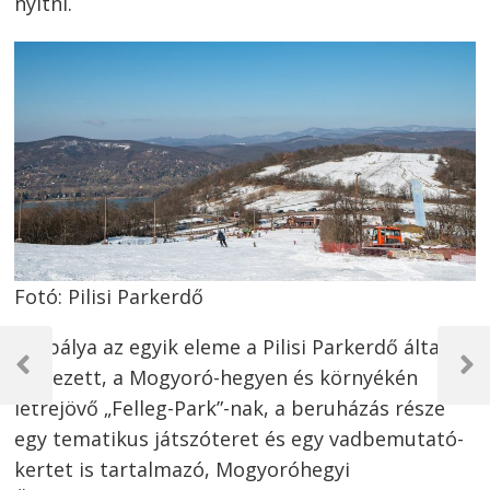
nyitni.
Fotó: Pilisi Parkerdő
Bejegyzés
A sípálya az egyik eleme a Pilisi Parkerdő által
navigáció
tervezett, a Mogyoró-hegyen és környékén
Previous
Next
Post
Post
létrejövő „Felleg-Park”-nak, a beruházás része
egy tematikus játszóteret és egy vadbemutató-
kertet is tartalmazó, Mogyoróhegyi