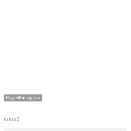
Nagy villám sípálya
KERESŐ
Keresés: