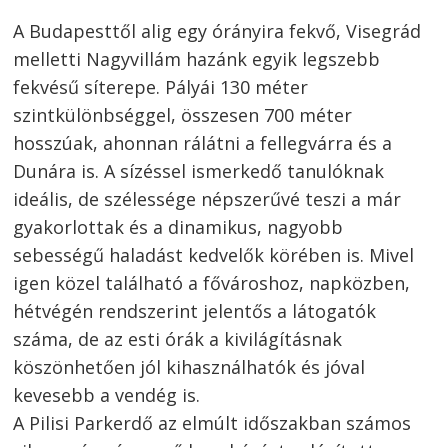
A Budapesttől alig egy órányira fekvő, Visegrád
melletti Nagyvillám hazánk egyik legszebb
fekvésű síterepe. Pályái 130 méter
szintkülönbséggel, összesen 700 méter
hosszúak, ahonnan rálátni a fellegvárra és a
Dunára is. A sízéssel ismerkedő tanulóknak
ideális, de szélessége népszerűvé teszi a már
gyakorlottak és a dinamikus, nagyobb
sebességű haladást kedvelők körében is. Mivel
igen közel található a fővároshoz, napközben,
hétvégén rendszerint jelentős a látogatók
száma, de az esti órák a kivilágításnak
köszönhetően jól kihasználhatók és jóval
kevesebb a vendég is.
A Pilisi Parkerdő az elmúlt időszakban számos