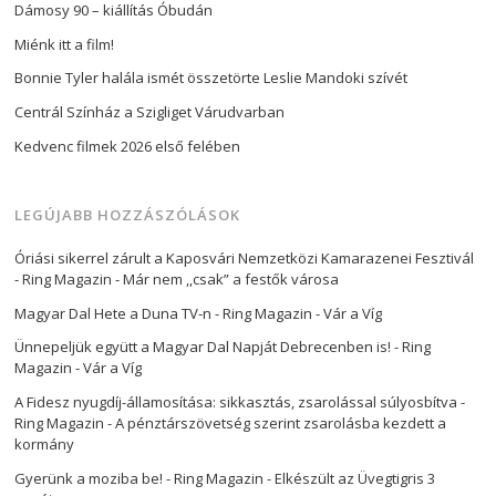
Dámosy 90 – kiállítás Óbudán
Miénk itt a film!
Bonnie Tyler halála ismét összetörte Leslie Mandoki szívét
Centrál Színház a Szigliget Várudvarban
Kedvenc filmek 2026 első felében
LEGÚJABB HOZZÁSZÓLÁSOK
Óriási sikerrel zárult a Kaposvári Nemzetközi Kamarazenei Fesztivál
- Ring Magazin
-
Már nem ,,csak” a festők városa
Magyar Dal Hete a Duna TV-n - Ring Magazin
-
Vár a Víg
Ünnepeljük együtt a Magyar Dal Napját Debrecenben is! - Ring
Magazin
-
Vár a Víg
A Fidesz nyugdíj-államosítása: sikkasztás, zsarolással súlyosbítva -
Ring Magazin
-
A pénztárszövetség szerint zsarolásba kezdett a
kormány
Gyerünk a moziba be! - Ring Magazin
-
Elkészült az Üvegtigris 3