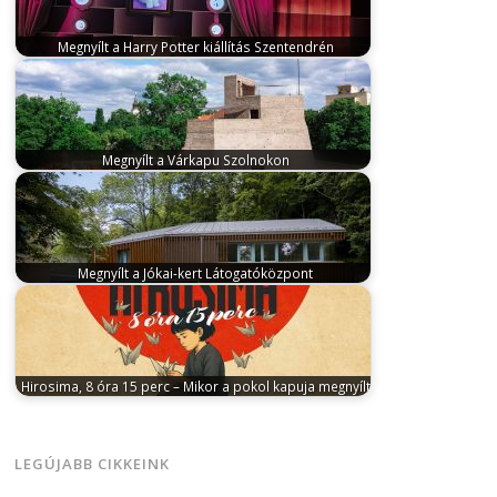
Megnyílt a Harry Potter kiállítás Szentendrén
február 7, 2026
A Szentendrei Green Event Hallban
május 1-ig látható kiállítás a…
Megnyílt a Várkapu Szolnokon
június 5, 2024
Megnyílt a Várkapu - Szolnoki
Vártörténeti Látogatóközpont és a Várkapu…
Megnyílt a Jókai-kert Látogatóközpont
május 9, 2025
Megújult a Svábhegyen lévő Jókai-kert
és új látogatóközpont létesült. Az…
Hirosima, 8 óra 15 perc – Mikor a pokol kapuja megnyílt
július 23, 2025
Megrendítő időszaki kiállítás látható a
nyolcvan éve történt hirosmiai, nagasakai…
LEGÚJABB CIKKEINK