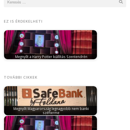
EZ IS ÉRDEKELHETI
Megnyílt a Harry Potter kiállítás Szentendrén
február 7, 2026
A Szentendrei Green Event Hallban
május 1-ig látható kiállítás a…
TOVÁBBI CIKKEK
Megnyílt Magyarország legnagyobb nem banki
széfterme
július 2, 2025
A Foldana Pénzügyi Zrt.
üzemeltetésében ünnepélyesen megnyílt
Magyarország második legnagyobb…