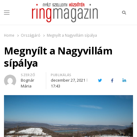
Keres
Menu
Ring Magazin
Nyílt szellemi küzdőtér
Home
Országjáró
Megnyílt a Nagyvillám sípálya
Megnyílt a Nagyvillám
sípálya
Author
SZERZŐ
PUBLIKÁLÁS
Bognár
december 27, 2021
Twitter
Facebook
Linked
Mária
17:43