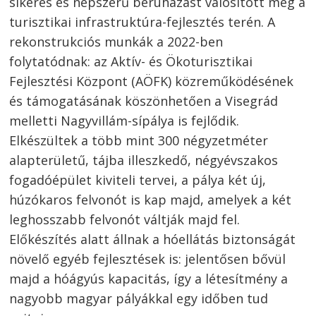
sikeres és népszerű beruházást valósított meg a
turisztikai infrastruktúra-fejlesztés terén. A
rekonstrukciós munkák a 2022-ben
folytatódnak: az Aktív- és Ökoturisztikai
Fejlesztési Központ (AÖFK) közreműködésének
és támogatásának köszönhetően a Visegrád
melletti Nagyvillám-sípálya is fejlődik.
Elkészültek a több mint 300 négyzetméter
alapterületű, tájba illeszkedő, négyévszakos
fogadóépület kiviteli tervei, a pálya két új,
húzókaros felvonót is kap majd, amelyek a két
leghosszabb felvonót váltják majd fel.
Előkészítés alatt állnak a hóellátás biztonságát
növelő egyéb fejlesztések is: jelentősen bővül
majd a hóágyús kapacitás, így a létesítmény a
nagyobb magyar pályákkal egy időben tud