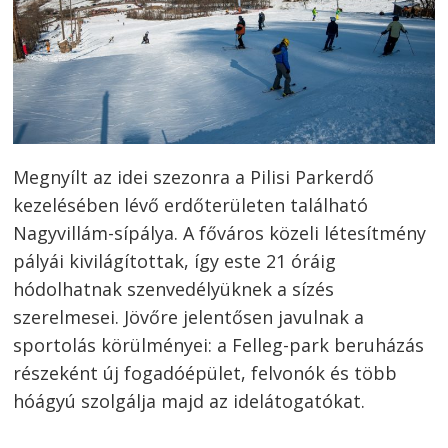
Megnyílt az idei szezonra a Pilisi Parkerdő
kezelésében lévő erdőterületen található
Nagyvillám-sípálya. A főváros közeli létesítmény
pályái kivilágítottak, így este 21 óráig
hódolhatnak szenvedélyüknek a sízés
szerelmesei. Jövőre jelentősen javulnak a
sportolás körülményei: a Felleg-park beruházás
részeként új fogadóépület, felvonók és több
hóágyú szolgálja majd az idelátogatókat.