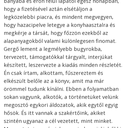
bányába és erőn felül lapátol egész hónapban,
hogy a fizetésével aztán elsétáljon a
legközelebbi piacra, és mindent megvegyen,
hogy hazacipelve letegye a konyhaasztalra és
megkérje a társát, hogy főzzön ezekből az
alapanyagokból valami különlegesen finomat.
Gergő lement a legmélyebb bugyrokba,
tervezett, támogatókkal tárgyalt, interjúkat
készített, leszervezte a kiadás minden részletét.
Én csak írtam, alkottam, fűszereztem és
elkészült belőle az a könyv, amit ma már
örömmel tudunk kínálni. Ebben a folyamatban
sokan vagyunk, alkotók, a történetüket velünk
megosztó egykori áldozatok, akik egytől egyig
hősök. És itt vannak a szakértőink, akiket
szintén ugyanaz a cél vezetett, mint minket.