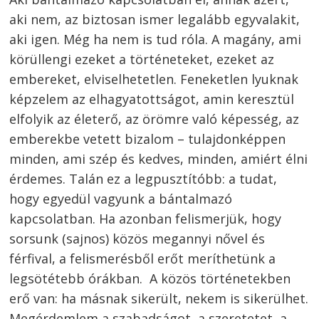
aki nem, az biztosan ismer legalább egyvalakit,
aki igen. Még ha nem is tud róla. A magány, ami
körüllengi ezeket a történeteket, ezeket az
embereket, elviselhetetlen. Feneketlen lyuknak
képzelem az elhagyatottságot, amin keresztül
elfolyik az életerő, az örömre való képesség, az
emberekbe vetett bizalom – tulajdonképpen
minden, ami szép és kedves, minden, amiért élni
érdemes. Talán ez a legpusztítóbb: a tudat,
hogy egyedül vagyunk a bántalmazó
kapcsolatban. Ha azonban felismerjük, hogy
sorsunk (sajnos) közös megannyi nővel és
férfival, a felismerésből erőt meríthetünk a
legsötétebb órákban. A közös történetekben
erő van: ha másnak sikerült, nekem is sikerülhet.
Megérdemlem a szabadságot, a szeretetet, a