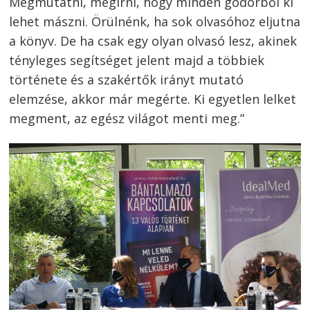
Megmutatni, megírni, hogy minden gödörből ki
lehet mászni. Örülnénk, ha sok olvasóhoz eljutna
a könyv. De ha csak egy olyan olvasó lesz, akinek
tényleges segítséget jelent majd a többiek
története és a szakértők irányt mutató
elemzése, akkor már megérte. Ki egyetlen lelket
megment, az egész világot menti meg.”
Bejegyzés
navigáció
s