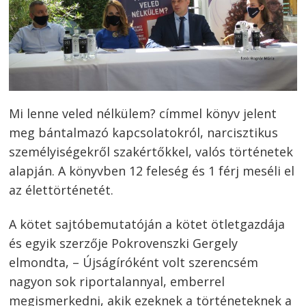
Mi lenne veled nélkülem? címmel könyv jelent
meg bántalmazó kapcsolatokról, narcisztikus
személyiségekről szakértőkkel, valós történetek
alapján. A könyvben 12 feleség és 1 férj meséli el
az élettörténetét.
A kötet sajtóbemutatóján a kötet ötletgazdája
és egyik szerzője Pokrovenszki Gergely
elmondta, – Újságíróként volt szerencsém
nagyon sok riportalannyal, emberrel
megismerkedni, akik ezeknek a történeteknek a