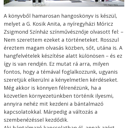
A könyvből hamarosan hangoskönyv is készül,
melyet a G. Kosik Anita, a nyíregyházi Móricz
Zsigmond Színház színművésznője olvasott fel: –
Nem szerettem ezeket a történeteket. Rosszul
éreztem magam olvasás közben, sőt, utána is. A
hangfelvételek készítése alatt különösen – és ez
így is van rendjén. Ez mutat rá arra, milyen
fontos, hogy a témával foglalkozzunk, ugyanis
szeretjük elkerülni a kényelmetlen kérdéseket.
Még akkor is könnyen félrenézünk, ha a
közvetlen környezetünkben történik ilyesmi,
annyira nehéz mit kezdeni a bántalmazó
kapcsolatokkal. Márpedig a változás a
szembenézéssel kezdődik.
Aki bántalmazó kapcsolatban él, annak azért,