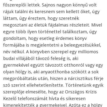
főszereplői lettek. Sajnos nagyon könnyű volt
rájuk találni és keresnem sem kellett őket, úgy
láttam, úgy éreztem, hogy szeretnék
megosztani az életük fájdalmas részleteit. Mivel
egyre több ilyen történettel találkoztam, úgy
gondoltam, hogy esetleg érdemes könyv
formájába is megjelentetni a beleegyezésükkel,
név nélkül. A könyvben szerepel egy milliomos
budai villájából távozó feleség is, aki
gyermekével együtt távozott otthonról vagy egy
olyan hölgy is, aki anyaotthonba szökött a sok
megpróbáltatás után, hiszen a nárcisztikus férje
szó szerint ellehetetlenítette. Történetünk egyik
szereplője elmesélte, hogy az Országos Krízis
Kezelő telefonszámát hívta és sikeresen
kimenekítették a gyermekeivel. Azóta ez a hölgy