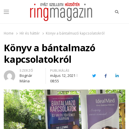
Keres
Menu
Ring Magazin
Nyílt szellemi küzdőtér
Home
Hír és háttér
Könyv a bántalmazó kapcsolatokról
Könyv a bántalmazó
kapcsolatokról
Author
SZERZŐ
PUBLIKÁLÁS
Bognár
május 12, 2021
Twitter
Facebook
Linked
Mária
08:55