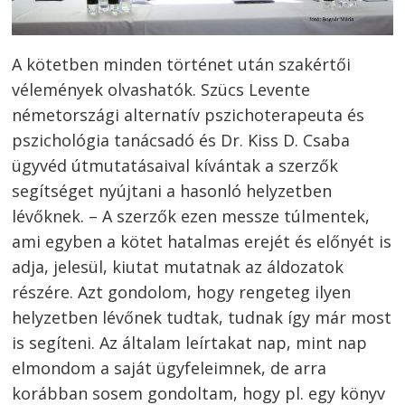
A kötetben minden történet után szakértői
vélemények olvashatók. Szücs Levente
németországi alternatív pszichoterapeuta és
pszichológia tanácsadó és Dr. Kiss D. Csaba
ügyvéd útmutatásaival kívántak a szerzők
segítséget nyújtani a hasonló helyzetben
lévőknek. – A szerzők ezen messze túlmentek,
ami egyben a kötet hatalmas erejét és előnyét is
adja, jelesül, kiutat mutatnak az áldozatok
részére. Azt gondolom, hogy rengeteg ilyen
helyzetben lévőnek tudtak, tudnak így már most
is segíteni. Az általam leírtakat nap, mint nap
elmondom a saját ügyfeleimnek, de arra
korábban sosem gondoltam, hogy pl. egy könyv