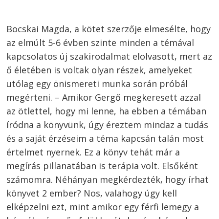
Bocskai Magda, a kötet szerzője elmesélte, hogy
az elmúlt 5-6 évben szinte minden a témával
kapcsolatos új szakirodalmat elolvasott, mert az
ő életében is voltak olyan részek, amelyeket
utólag egy önismereti munka során próbál
megérteni. – Amikor Gergő megkeresett azzal
az ötlettel, hogy mi lenne, ha ebben a témában
íródna a könyvünk, úgy éreztem mindaz a tudás
és a saját érzéseim a téma kapcsán talán most
értelmet nyernek. Ez a könyv tehát már a
megírás pillanatában is terápia volt. Elsőként
számomra. Néhányan megkérdezték, hogy írhat
könyvet 2 ember? Nos, valahogy úgy kell
elképzelni ezt, mint amikor egy férfi lemegy a