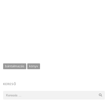
bántalmazás
könyv
KERESŐ
Keresés: