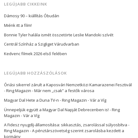
LEGÚJABB CIKKEINK
Dámosy 90 – kiállítás Óbudán
Miénk itt a film!
Bonnie Tyler halála ismét összetörte Leslie Mandoki szívét
Centrál Színház a Szigliget Várudvarban
Kedvenc filmek 2026 első felében
LEGÚJABB HOZZÁSZÓLÁSOK
Óriási sikerrel zárult a Kaposvári Nemzetközi Kamarazenei Fesztivál
- Ring Magazin
-
Már nem ,,csak” a festők városa
Magyar Dal Hete a Duna TV-n - Ring Magazin
-
Vár a Víg
Ünnepeljük együtt a Magyar Dal Napját Debrecenben is! - Ring
Magazin
-
Vár a Víg
A Fidesz nyugdíj-államosítása: sikkasztás, zsarolással súlyosbítva -
Ring Magazin
-
A pénztárszövetség szerint zsarolásba kezdett a
kormány