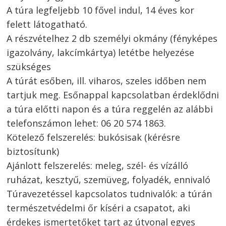
A túra legfeljebb 10 fővel indul, 14 éves kor
felett látogatható.
A részvételhez 2 db személyi okmány (fényképes
igazolvány, lakcímkártya) letétbe helyezése
szükséges
A túrát esőben, ill. viharos, szeles időben nem
tartjuk meg. Esőnappal kapcsolatban érdeklődni
a túra előtti napon és a túra reggelén az alábbi
telefonszámon lehet: 06 20 574 1863.
Kötelező felszerelés: bukósisak (kérésre
biztosítunk)
Ajánlott felszerelés: meleg, szél- és vízálló
ruházat, kesztyű, szemüveg, folyadék, ennivaló
Túravezetéssel kapcsolatos tudnivalók: a túrán
természetvédelmi őr kíséri a csapatot, aki
érdekes ismertetőket tart az útvonal egyes