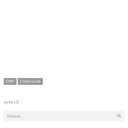
DNPI
E-bike túrák
KERESŐ
Keresés: