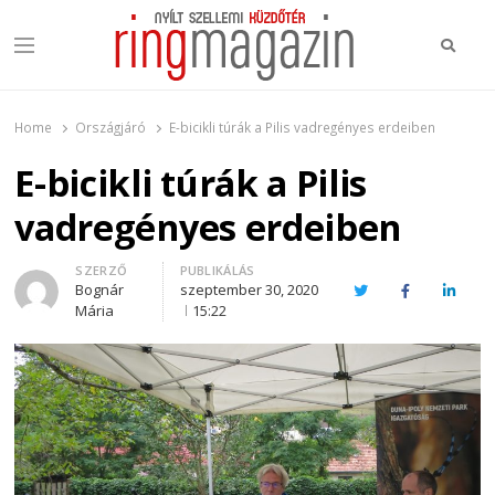
Keres
Menu
Ring Magazin
Nyílt szellemi küzdőtér
Home
Országjáró
E-bicikli túrák a Pilis vadregényes erdeiben
E-bicikli túrák a Pilis
vadregényes erdeiben
Author
SZERZŐ
PUBLIKÁLÁS
Bognár
szeptember 30, 2020
Twitter
Facebook
Linked
Mária
15:22