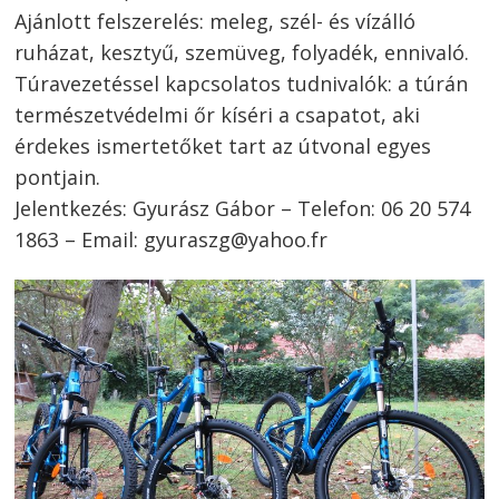
Ajánlott felszerelés: meleg, szél- és vízálló
ruházat, kesztyű, szemüveg, folyadék, ennivaló.
Túravezetéssel kapcsolatos tudnivalók: a túrán
természetvédelmi őr kíséri a csapatot, aki
érdekes ismertetőket tart az útvonal egyes
pontjain.
Jelentkezés: Gyurász Gábor – Telefon: 06 20 574
1863 – Email: gyuraszg@yahoo.fr