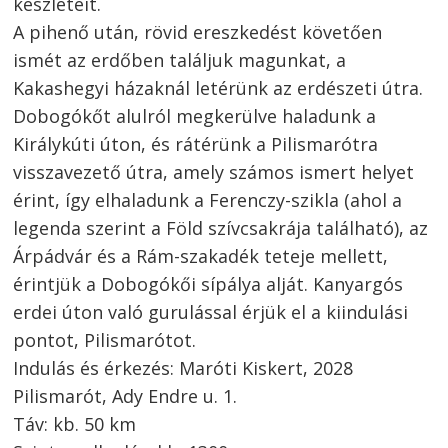
készleteit.
A pihenő után, rövid ereszkedést követően
ismét az erdőben találjuk magunkat, a
Kakashegyi házaknál letérünk az erdészeti útra.
Dobogókőt alulról megkerülve haladunk a
Királykúti úton, és rátérünk a Pilismarótra
visszavezető útra, amely számos ismert helyet
érint, így elhaladunk a Ferenczy-szikla (ahol a
legenda szerint a Föld szívcsakrája található), az
Árpádvár és a Rám-szakadék teteje mellett,
érintjük a Dobogókői sípálya alját. Kanyargós
erdei úton való gurulással érjük el a kiindulási
pontot, Pilismarótot.
Indulás és érkezés: Maróti Kiskert, 2028
Pilismarót, Ady Endre u. 1.
Táv: kb. 50 km