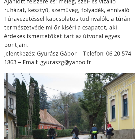
Ajánlott felszerelés: meleg, szél- és vízálló
ruházat, kesztyű, szemüveg, folyadék, ennivaló
Túravezetéssel kapcsolatos tudnivalók: a túrán
természetvédelmi őr kíséri a csapatot, aki
érdekes ismertetőket tart az útvonal egyes
pontjain.
Jelentkezés: Gyurász Gábor – Telefon: 06 20 574
1863 – Email: gyuraszg@yahoo.fr