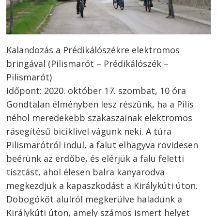
Kalandozás a Prédikálószékre elektromos
bringával (Pilismarót – Prédikálószék –
Pilismarót)
Időpont: 2020. október 17. szombat, 10 óra
Gondtalan élményben lesz részünk, ha a Pilis
néhol meredekebb szakaszainak elektromos
rásegítésű biciklivel vágunk neki. A túra
Pilismarótról indul, a falut elhagyva rövidesen
beérünk az erdőbe, és elérjük a falu feletti
tisztást, ahol élesen balra kanyarodva
megkezdjük a kapaszkodást a Királykúti úton.
Dobogókőt alulról megkerülve haladunk a
Királykúti úton, amely számos ismert helyet