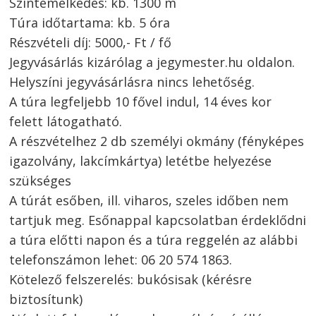
Szintemelkedés: kb. 1300 m
Túra időtartama: kb. 5 óra
Részvételi díj: 5000,- Ft / fő
Jegyvásárlás kizárólag a jegymester.hu oldalon.
Helyszíni jegyvásárlásra nincs lehetőség.
A túra legfeljebb 10 fővel indul, 14 éves kor
felett látogatható.
A részvételhez 2 db személyi okmány (fényképes
igazolvány, lakcímkártya) letétbe helyezése
szükséges
A túrát esőben, ill. viharos, szeles időben nem
tartjuk meg. Esőnappal kapcsolatban érdeklődni
a túra előtti napon és a túra reggelén az alábbi
telefonszámon lehet: 06 20 574 1863.
Kötelező felszerelés: bukósisak (kérésre
biztosítunk)