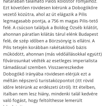
határában található Pálos kolostor romjaihoz.
Ezt követően rövidesen kiérünk a Dobogókőre
vezető közútra, ahol az út elágazik a Pilis
legmagasabb pontja, a 756 m magas Pilis-tető
felé. A csúcson találjuk a Boldog Özséb kilátót,
ahonnan páratlan kilátás tárul elénk Budapest
felé, de szép időben a Börzsönyig is ellátni. A
Pilis tetején korábban rakétakilövő bázis
működött, ahonnan (más védőállásokkal együtt)
fővárosunkat védték az esetleges imperialista
támadással szemben. Visszaereszkedve
Dobogókő irányába rövidesen elérjük ezt a
méltán népszerű turistaközpontot (itt rövid
időre letérünk az erdészeti útról). Itt ételben,
italban nem lesz hiány, mindenki talál kedvére
való fogást, hogy feltölthesse lemerült