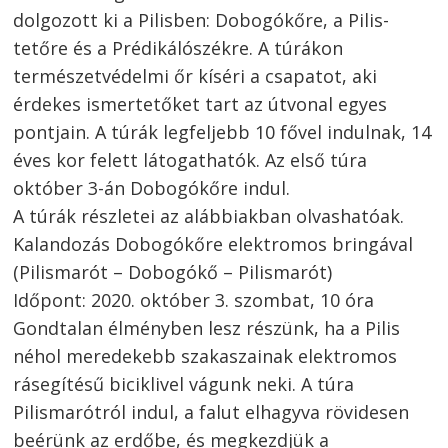
dolgozott ki a Pilisben: Dobogókőre, a Pilis-
tetőre és a Prédikálószékre. A túrákon
természetvédelmi őr kíséri a csapatot, aki
érdekes ismertetőket tart az útvonal egyes
pontjain. A túrák legfeljebb 10 fővel indulnak, 14
éves kor felett látogathatók. Az első túra
október 3-án Dobogókőre indul.
A túrák részletei az alábbiakban olvashatóak.
Kalandozás Dobogókőre elektromos bringával
(Pilismarót – Dobogókő – Pilismarót)
Időpont: 2020. október 3. szombat, 10 óra
Gondtalan élményben lesz részünk, ha a Pilis
néhol meredekebb szakaszainak elektromos
rásegítésű biciklivel vágunk neki. A túra
Pilismarótról indul, a falut elhagyva rövidesen
beérünk az erdőbe, és megkezdjük a