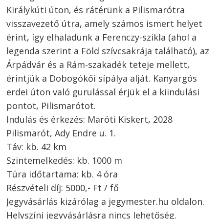
Királykúti úton, és rátérünk a Pilismarótra
visszavezető útra, amely számos ismert helyet
érint, így elhaladunk a Ferenczy-szikla (ahol a
legenda szerint a Föld szívcsakrája található), az
Árpádvár és a Rám-szakadék teteje mellett,
érintjük a Dobogókői sípálya alját. Kanyargós
erdei úton való gurulással érjük el a kiindulási
pontot, Pilismarótot.
Indulás és érkezés: Maróti Kiskert, 2028
Pilismarót, Ady Endre u. 1.
Táv: kb. 42 km
Szintemelkedés: kb. 1000 m
Túra időtartama: kb. 4 óra
Részvételi díj: 5000,- Ft / fő
Jegyvásárlás kizárólag a jegymester.hu oldalon.
Helyszíni jegyvásárlásra nincs lehetőség.