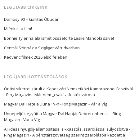
LEGÚJABB CIKKEINK
Dámosy 90 – kiállítás Óbudán
Miénk itt a film!
Bonnie Tyler halála ismét összetörte Leslie Mandoki szívét
Centrál Színház a Szigliget Várudvarban
Kedvenc filmek 2026 első felében
LEGÚJABB HOZZÁSZÓLÁSOK
Óriási sikerrel zárult a Kaposvári Nemzetközi Kamarazenei Fesztivál
- Ring Magazin
-
Már nem ,,csak” a festők városa
Magyar Dal Hete a Duna TV-n - Ring Magazin
-
Vár a Víg
Ünnepeljük együtt a Magyar Dal Napját Debrecenben is! - Ring
Magazin
-
Vár a Víg
A Fidesz nyugdíj-államosítása: sikkasztás, zsarolással súlyosbítva -
Ring Magazin
-
A pénztárszövetség szerint zsarolásba kezdett a