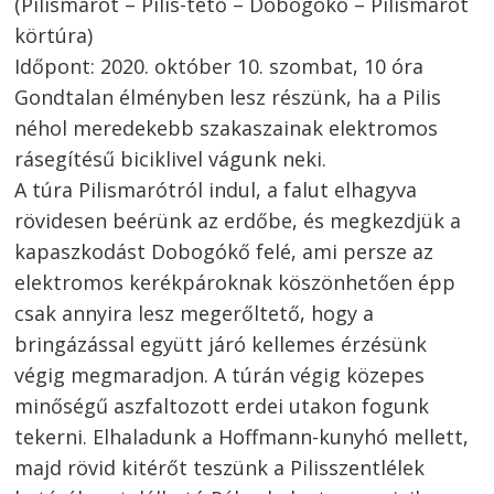
(Pilismarót – Pilis-tető – Dobogókő – Pilismarót
körtúra)
Időpont: 2020. október 10. szombat, 10 óra
Gondtalan élményben lesz részünk, ha a Pilis
néhol meredekebb szakaszainak elektromos
rásegítésű biciklivel vágunk neki.
A túra Pilismarótról indul, a falut elhagyva
rövidesen beérünk az erdőbe, és megkezdjük a
kapaszkodást Dobogókő felé, ami persze az
elektromos kerékpároknak köszönhetően épp
csak annyira lesz megerőltető, hogy a
Bejegyzés
bringázással együtt járó kellemes érzésünk
végig megmaradjon. A túrán végig közepes
navigáció
s
minőségű aszfaltozott erdei utakon fogunk
tekerni. Elhaladunk a Hoffmann-kunyhó mellett,
majd rövid kitérőt teszünk a Pilisszentlélek