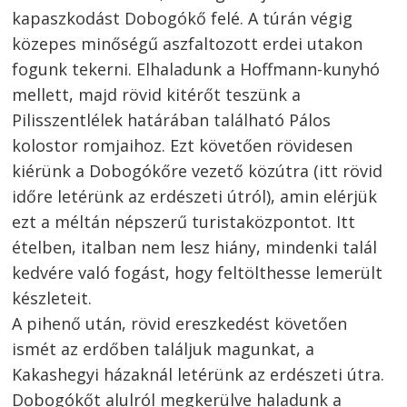
kapaszkodást Dobogókő felé. A túrán végig
közepes minőségű aszfaltozott erdei utakon
fogunk tekerni. Elhaladunk a Hoffmann-kunyhó
mellett, majd rövid kitérőt teszünk a
Pilisszentlélek határában található Pálos
kolostor romjaihoz. Ezt követően rövidesen
kiérünk a Dobogókőre vezető közútra (itt rövid
időre letérünk az erdészeti útról), amin elérjük
ezt a méltán népszerű turistaközpontot. Itt
ételben, italban nem lesz hiány, mindenki talál
kedvére való fogást, hogy feltölthesse lemerült
készleteit.
A pihenő után, rövid ereszkedést követően
ismét az erdőben találjuk magunkat, a
Kakashegyi házaknál letérünk az erdészeti útra.
Dobogókőt alulról megkerülve haladunk a