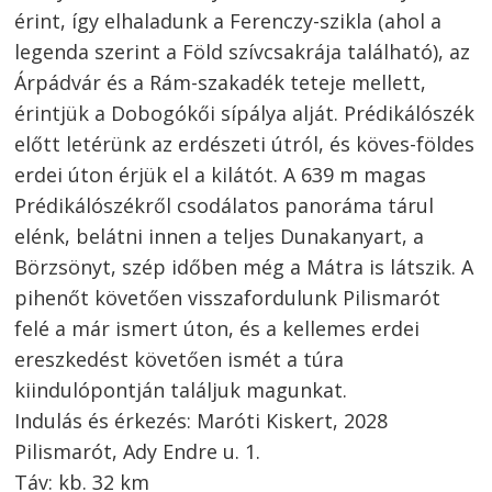
érint, így elhaladunk a Ferenczy-szikla (ahol a
legenda szerint a Föld szívcsakrája található), az
Árpádvár és a Rám-szakadék teteje mellett,
érintjük a Dobogókői sípálya alját. Prédikálószék
előtt letérünk az erdészeti útról, és köves-földes
erdei úton érjük el a kilátót. A 639 m magas
Prédikálószékről csodálatos panoráma tárul
elénk, belátni innen a teljes Dunakanyart, a
Börzsönyt, szép időben még a Mátra is látszik. A
pihenőt követően visszafordulunk Pilismarót
felé a már ismert úton, és a kellemes erdei
ereszkedést követően ismét a túra
kiindulópontján találjuk magunkat.
Indulás és érkezés: Maróti Kiskert, 2028
Pilismarót, Ady Endre u. 1.
Táv: kb. 32 km