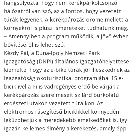
hangsúlyozta, hogy nem kerékpárkölcsönző
hálózatról van szó, az a fontos, hogy vezetett
túrák legyenek. A kerékpározás öröme mellett a
környékről is plusz ismereteket tudhatunk meg.
– Amennyiben a program működik, a jövő évben
bővítéséről is lehet szó.
Kézdy Pál, a Duna-Ipoly Nemzeti Park
Igazgatóság (DNPI) általános igazgatóhelyettese
kiemelte, hogy az e-bike túrák jól illeszkednek az
igazgatóság ökoturisztikai programjába. 15 e-
biciklivel a Pilis vadregényes erdőibe várják a
kerékpározás szerelmeseit szilárd burkolatú
erdészeti utakon vezetett túráikon. Az
elektromos rásegítésű biciklikkel könnyedén
leküzdhetjük a meredekebb emelkedőket is, így
igazán kellemes élmény a kerekezés, amely épp