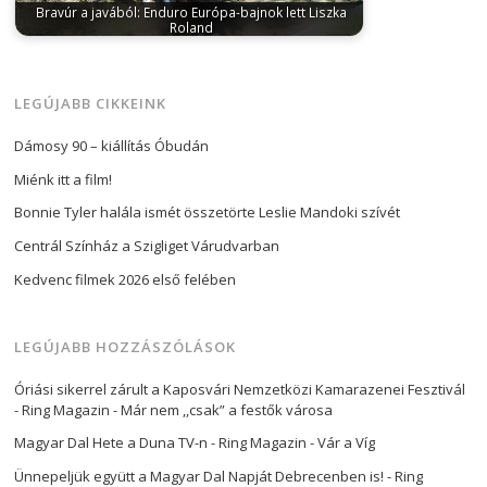
Bravúr a javából: Enduro Európa-bajnok lett Liszka
Roland
október 14, 2025
A mögöttünk hagyott hétvégén
rendezték a 2025-ös enduro Európa-bajnokság
utolsó…
LEGÚJABB CIKKEINK
Dámosy 90 – kiállítás Óbudán
Miénk itt a film!
Bonnie Tyler halála ismét összetörte Leslie Mandoki szívét
Centrál Színház a Szigliget Várudvarban
Kedvenc filmek 2026 első felében
LEGÚJABB HOZZÁSZÓLÁSOK
Óriási sikerrel zárult a Kaposvári Nemzetközi Kamarazenei Fesztivál
- Ring Magazin
-
Már nem ,,csak” a festők városa
Magyar Dal Hete a Duna TV-n - Ring Magazin
-
Vár a Víg
Ünnepeljük együtt a Magyar Dal Napját Debrecenben is! - Ring