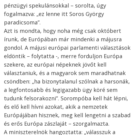
pénzügyi spekulánsokkal – sorolta, úgy
fogalmazva: „ez lenne itt Soros György
paradicsoma”.
Azt is mondta, hogy noha még csak októbert
írunk, de Európában már mindenki a májusra
gondol. A májusi európai parlamenti választások
eldöntik – folytatta -, merre forduljon Európa
szekere, az európai népeknek jövőt kell
választaniuk, és a magyarok sem maradhatnak
csöndben: „ha bizonytalanul szólnak a harsonák,
a legfontosabb és legigazabb ügy köré sem
tudunk felsorakozni”. Sorompóba kell hát lépni,
és elő kell hívni azokat, akik a nemzetek
Európájában hisznek, meg kell lengetni a szabad
és erős Európa zászlaját – szorgalmazta.
A miniszterelnök hangoztatta: „válasszuk a