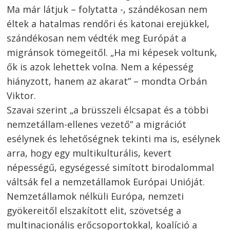
Ma már látjuk – folytatta -, szándékosan nem
éltek a hatalmas rendőri és katonai erejükkel,
szándékosan nem védték meg Európát a
migránsok tömegeitől. „Ha mi képesek voltunk,
ők is azok lehettek volna. Nem a képesség
hiányzott, hanem az akarat” – mondta Orbán
Viktor.
Szavai szerint „a brüsszeli élcsapat és a többi
nemzetállam-ellenes vezető” a migrációt
esélynek és lehetőségnek tekinti ma is, esélynek
arra, hogy egy multikulturális, kevert
népességű, egységessé simított birodalommal
váltsák fel a nemzetállamok Európai Unióját.
Nemzetállamok nélküli Európa, nemzeti
gyökereitől elszakított elit, szövetség a
multinacionális erőcsoportokkal, koalíció a