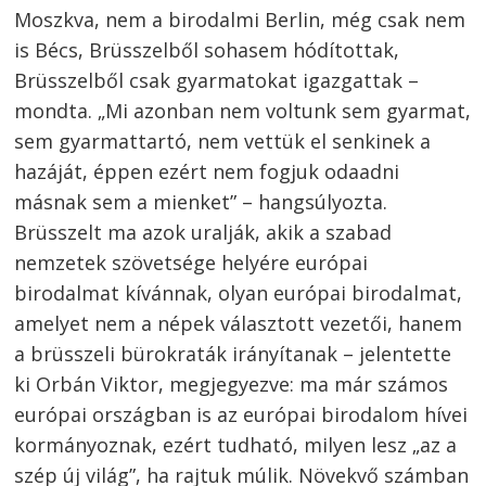
Moszkva, nem a birodalmi Berlin, még csak nem
is Bécs, Brüsszelből sohasem hódítottak,
Brüsszelből csak gyarmatokat igazgattak –
mondta. „Mi azonban nem voltunk sem gyarmat,
sem gyarmattartó, nem vettük el senkinek a
hazáját, éppen ezért nem fogjuk odaadni
másnak sem a mienket” – hangsúlyozta.
Brüsszelt ma azok uralják, akik a szabad
nemzetek szövetsége helyére európai
birodalmat kívánnak, olyan európai birodalmat,
amelyet nem a népek választott vezetői, hanem
a brüsszeli bürokraták irányítanak – jelentette
ki Orbán Viktor, megjegyezve: ma már számos
európai országban is az európai birodalom hívei
kormányoznak, ezért tudható, milyen lesz „az a
szép új világ”, ha rajtuk múlik. Növekvő számban