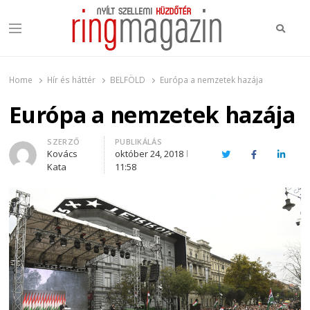
Keres
Menu
Ring Magazin
Nyílt szellemi küzdőtér
Home
Hír és háttér
BELFÖLD
Európa a nemzetek hazája
Európa a nemzetek hazája
Author
SZERZŐ
PUBLIKÁLÁS
Kovács
október 24, 2018
Twitter
Facebook
Linked
Kata
11:58