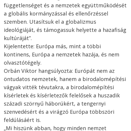
függetlenséget és a nemzetek együttműködését
a globális kormányzással és ellenőrzéssel
Bejegyzés
szemben. Utasítsuk el a globalizmus
ideológiáját, és támogassuk helyette a hazafiság
navigáció
s
kultúráját”.
Kijelentette: Európa más, mint a többi
kontinens, Európa a nemzetek hazája, és nem
olvasztótégely.
Orbán Viktor hangsúlyozta: Európát nem az
öntudatos nemzetek, hanem a birodalomépítési
vágyak vitték tévutakra, a birodalomépítési
kísérletek és kísérletezők felelősek a huszadik
századi szörnyű háborúkért, a tengernyi
szenvedésért és a virágzó Európa többszöri
feldúlásáért is.
„Mi hiszünk abban, hogy minden nemzet