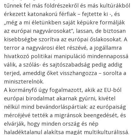
tűnnek fel más földrészekről és más kultúrákból
érkezett katonakorú férfiak – fejtette ki -, és
„még a mi életünkben saját képükre formálják
az európai nagyvárosokat”, lassan, de biztosan
kisebbségbe szorítva az európai őslakosokat. A
terror a nagyvárosi élet részévé, a jogállamra
hivatkozó politikai manipuláció mindennapossá
válik, a szólás- és sajtószabadság pedig addig
terjed, ameddig őket visszhangozza – sorolta a
miniszterelnök.
A kormányfő úgy fogalmazott, akik az EU-ból
európai birodalmat akarnak gyúrni, kivétel
nélkül mind bevándorláspártiak: az európaiság
mércéjévé tették a migránsok beengedését, és
elvárják, hogy minden ország és nép
haladéktalanul alakítsa magát multikulturálissá.