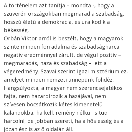
A történelem azt tanítja – mondta -, hogy a
szuverén országokban megmarad a szabadság,
hosszú életű a demokrácia, és uralkodik a
békesség.
Orbán Viktor arról is beszélt, hogy a magyarok
szinte minden forradalma és szabadságharca
negatív eredménnyel zárult, de végül pozitív –
megmaradás, haza és szabadság – lett a
végeredmény. Szavai szerint igazi misztérium ez,
amelyet minden nemzeti ünnepünk fölidéz.
Hangsúlyozta, a magyar nem szerencsejátékos
fajta, nem hazardírozik a hazájával, nem
szívesen bocsátkozik kétes kimenetelű
kalandokba, ha kell, remény nélkül is tud
harcolni, de jobban szereti, ha a hősiesség és a
józan ész is az ő oldalán áll.