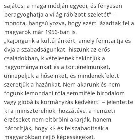
sajátos, a maga módján egyedi, és fényesen
beragyoghatja a világ rábízott szeletét” –
mondta, hangsúlyozva, hogy ezért lázadtak fel a
magyarok már 1956-ban is.
„Rajongunk a kultúránkért, amely fenntartja és
óvja a szabadságunkat, hiszünk az erős
családokban, kivételesnek tekintjük a
hagyományainkat és a történelmünket,
ünnepeljük a hőseinket, és mindenekfelett
szeretjük a hazánkat. Nem akarunk és nem
fogunk lemondani róla semmiféle birodalom
vagy globális kormányzás kedvéért” – jelentette
ki a miniszterelnök, hozzátéve: a nemzeti
érzéseket nem eltörölni akarják, hanem
bátorítják, hogy ki- és felszabadítsák a
magyarokban rejlő képességeket.