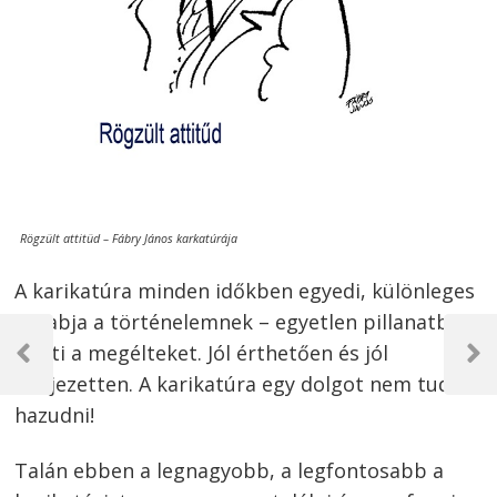
Rögzült attitüd – Fábry János karkatúrája
A karikatúra minden időkben egyedi, különleges
darabja a történelemnek – egyetlen pillanatba
Bejegyzés
sűríti a megélteket. Jól érthetően és jól
navigáció
Previous
Next
kifejezetten. A karikatúra egy dolgot nem tud:
Post
Post
hazudni!
Talán ebben a legnagyobb, a legfontosabb a