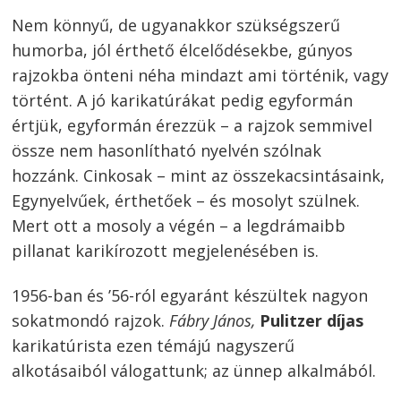
Nem könnyű, de ugyanakkor szükségszerű
humorba, jól érthető élcelődésekbe, gúnyos
rajzokba önteni néha mindazt ami történik, vagy
történt. A jó karikatúrákat pedig egyformán
értjük, egyformán érezzük – a rajzok semmivel
össze nem hasonlítható nyelvén szólnak
hozzánk. Cinkosak – mint az összekacsintásaink,
Egynyelvűek, érthetőek – és mosolyt szülnek.
Mert ott a mosoly a végén – a legdrámaibb
pillanat karikírozott megjelenésében is.
1956-ban és ’56-ról egyaránt készültek nagyon
sokatmondó rajzok.
Fábry János,
Pulitzer díjas
karikatúrista ezen témájú nagyszerű
alkotásaiból válogattunk; az ünnep alkalmából.