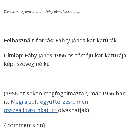
Tovább, a megkezdett úton – Fábry János karikatúrája
Felhasznált forrás
: Fábry János karikatúrák
Címlap
: Fáby János 1956-os témájú karikatúrája,
kép- szöveg nélkül
(1956-ot sokan megfogalmazták, már 1956-ban
is.
Megrajzolt együttérzés címen
összeállításunkat itt
olvashatják)
{jcomments on}