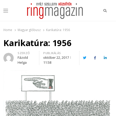
Keres
Menu
Ring Magazin
Nyílt szellemi küzdőtér
Home
Magyar glóbusz
Karikatúra: 1956
Karikatúra: 1956
Author
SZERZŐ
PUBLIKÁLÁS
Fázold
október 22, 2017
Twitter
Facebook
Linked
Helga
11:58