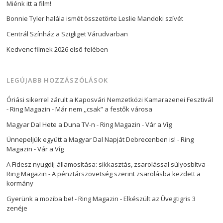
Miénk itt a film!
Bonnie Tyler halála ismét összetörte Leslie Mandoki szívét
Centrál Színház a Szigliget Várudvarban
Kedvenc filmek 2026 első felében
LEGÚJABB HOZZÁSZÓLÁSOK
Óriási sikerrel zárult a Kaposvári Nemzetközi Kamarazenei Fesztivál
- Ring Magazin
-
Már nem ,,csak” a festők városa
Magyar Dal Hete a Duna TV-n - Ring Magazin
-
Vár a Víg
Ünnepeljük együtt a Magyar Dal Napját Debrecenben is! - Ring
Magazin
-
Vár a Víg
A Fidesz nyugdíj-államosítása: sikkasztás, zsarolással súlyosbítva -
Ring Magazin
-
A pénztárszövetség szerint zsarolásba kezdett a
kormány
Gyerünk a moziba be! - Ring Magazin
-
Elkészült az Üvegtigris 3
zenéje