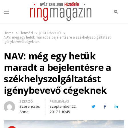
Keres
Menu
Ring Magazin
Nyílt szellemi küzdőtér
Home
Életmód
JOGI IRÁNYTŰ
NAV: még egy hetük maradt a bejelentésre a székhelyszolgáltatást
igénybevevő cégeknek
NAV: még egy hetük
maradt a bejelentésre a
székhelyszolgáltatást
igénybevevő cégeknek
Author
SZERZŐ
PUBLIKÁLÁS
Szerencsés
szeptember 22,
Twitter
Facebook
Linked
Anna
2017
10:45