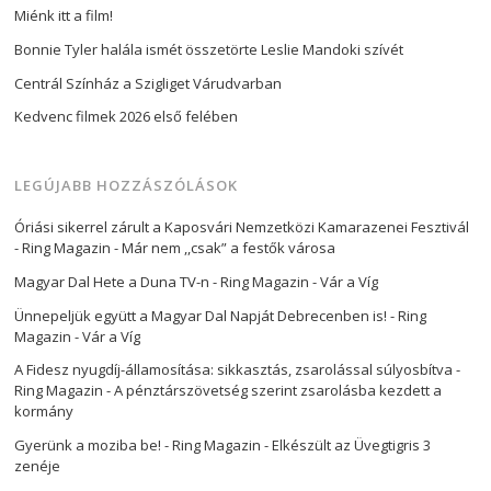
Miénk itt a film!
Bonnie Tyler halála ismét összetörte Leslie Mandoki szívét
Centrál Színház a Szigliget Várudvarban
Kedvenc filmek 2026 első felében
LEGÚJABB HOZZÁSZÓLÁSOK
Óriási sikerrel zárult a Kaposvári Nemzetközi Kamarazenei Fesztivál
- Ring Magazin
-
Már nem ,,csak” a festők városa
Magyar Dal Hete a Duna TV-n - Ring Magazin
-
Vár a Víg
Ünnepeljük együtt a Magyar Dal Napját Debrecenben is! - Ring
Magazin
-
Vár a Víg
A Fidesz nyugdíj-államosítása: sikkasztás, zsarolással súlyosbítva -
Ring Magazin
-
A pénztárszövetség szerint zsarolásba kezdett a
kormány
Gyerünk a moziba be! - Ring Magazin
-
Elkészült az Üvegtigris 3
zenéje