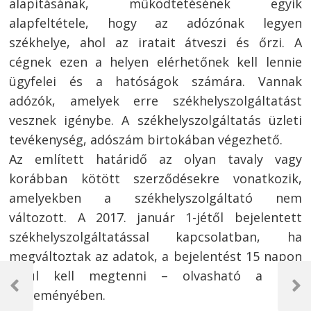
alapításának, működtetésének egyik
alapfeltétele, hogy az adózónak legyen
székhelye, ahol az iratait átveszi és őrzi. A
cégnek ezen a helyen elérhetőnek kell lennie
ügyfelei és a hatóságok számára. Vannak
adózók, amelyek erre székhelyszolgáltatást
vesznek igénybe. A székhelyszolgáltatás üzleti
tevékenység, adószám birtokában végezhető.
Az említett határidő az olyan tavaly vagy
korábban kötött szerződésekre vonatkozik,
amelyekben a székhelyszolgáltató nem
változott. A 2017. január 1-jétől bejelentett
székhelyszolgáltatással kapcsolatban, ha
megváltoztak az adatok, a bejelentést 15 napon
Bejegyzés
belül kell megtenni – olvasható a NAV
navigáció
Previous
Next
közleményében.
Post
Post