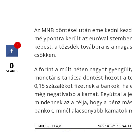
Az MNB döntései után emelkedni kezdet
mélypontra került az euróval szemben.
képest, a tőzsdék továbbra is a maga
0
csökken.
0
A forint a múlt héten nagyot gyengül
SHARES
monetáris tanácsa döntést hozott a to
0,15 százalékot fizetnek a bankok, ha
még negatívabb a kamat. Egyúttal a j
mindennek az a célja, hogy a pénz más
bankok, minél alacsonyabb kamatok m