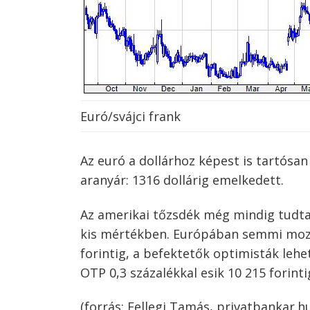
Euró/svájci frank
Az euró a dollárhoz képest is tartósan 
aranyár: 1316 dollárig emelkedett.
Az amerikai tőzsdék még mindig tudtak
kis mértékben. Európában semmi mozgá
forintig, a befektetők optimisták leh
OTP 0,3 százalékkal esik 10 215 forint
(forrás: Fellegi Tamás, privatbankar.h