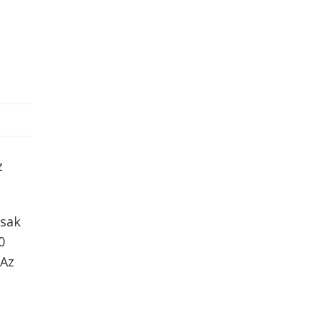
z
csak
0
 Az