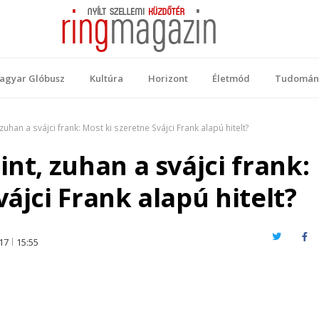
 Magazin
ellemi küzdőtér
agyar Glóbusz
Kultúra
Horizont
Életmód
Tudomán
zuhan a svájci frank: Most ki szeretne Svájci Frank alapú hitelt?
nt, zuhan a svájci frank:
ájci Frank alapú hitelt?
Twitter
Fa
17
15:55