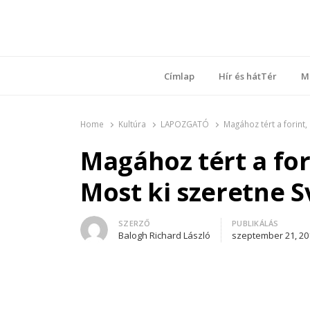
Ring
Nyílt sz
Címlap
Hír és hátTér
M
Home
Kultúra
LAPOZGATÓ
Magához tért a forint, 
Magához tért a fori
Most ki szeretne Sv
Author
SZERZŐ
PUBLIKÁLÁS
Balogh Richard László
szeptember 21, 20