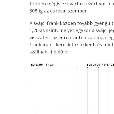
Bejegyzés
többen mégis ezt várták, ezért volt n
navigáció
s
308-ig az euróval szemben.
A svájci frank közben tovább gyengült
1,20-as szint, melyet egykor a svájci j
visszatért az euró iránti bizalom, a leg
frank iránti kereslet csökkent, és miu
szállnak ki belőle.