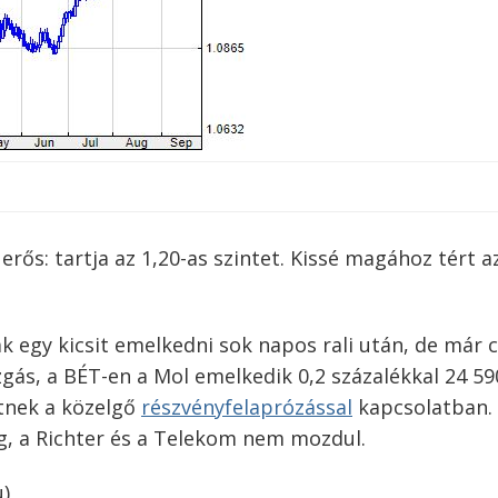
erős: tartja az 1,20-as szintet. Kissé magához tért a
 egy kicsit emelkedni sok napos rali után, de már 
s, a BÉT-en a Mol emelkedik 0,2 százalékkal 24 59
etnek a közelgő
részvényfelaprózással
kapcsolatban.
ig, a Richter és a Telekom nem mozdul.
u)