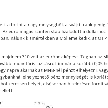
t a forint a nagy mélységből, a svájci frank pedig 
 Az euró magas szinten stabilizálódott a dollárhoz
sban, nálunk kismértékben a Mol emelkedik, az OTP
t, majdnem 310 volt az euróhoz képest. Tegnap az 
vábbi monetáris lazításról: immár a korábbi 0,05 he
 egy napra akarnak az MNB-nél pénzt elhelyezni, vagy
egybanknál elhelyezhető pénz mennyiségét is korlát
hol keressen helyet, elsősorban hitelezésre fordítsá
ellett.