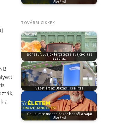
életéről
november 14, 2025
Csuja Imre merész
kalandra vállalkozik: december 15-én 19
órakor először…
TOVÁBBI CIKKEK
új
Bonzsúr, Svájc - fergeteges svájci-olasz
szatíra…
szeptember 2, 2025
Szeptember 4-től az
MNB
Uránia Film forgalmazásában lesz látható
a hazai…
lyett
is
Véget ért az Utazás+ KiIállítás
ozták,
február 27, 2024
Több mint 200 kiállító,
csaknem 30 ezer látogató és óvatos…
k a
Csuja Imre most először beszél a saját
életéről
november 14, 2025
Csuja Imre merész
kalandra vállalkozik: december 15-én 19