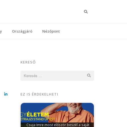
Keresés
y
Országjáró
Nézőpont
KERESŐ
Keresés:
EZ IS ÉRDEKELHETI
cebook
LinkedIn
Csuja Imre most először beszél a saját