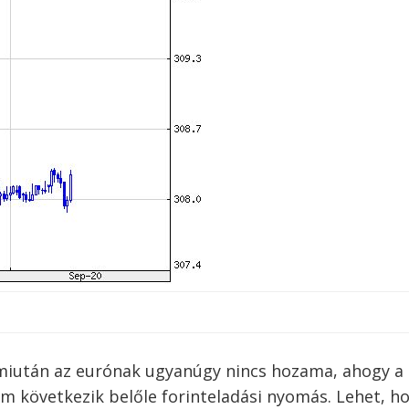
e miután az eurónak ugyanúgy nincs hozama, ahogy a
em következik belőle forinteladási nyomás. Lehet, h