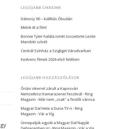
órakor először…
LEGÚJABB CIKKEINK
Dámosy 90 – kiállítás Óbudán
Miénk itt a film!
Bonnie Tyler halála ismét összetörte Leslie
Mandoki szívét
Centrál Színház a Szigliget Várudvarban
Kedvenc filmek 2026 első felében
LEGÚJABB HOZZÁSZÓLÁSOK
Óriási sikerrel zárult a Kaposvári
Nemzetközi Kamarazenei Fesztivál - Ring
Magazin
-
Már nem ,,csak” a festők városa
Magyar Dal Hete a Duna TV-n - Ring
Magazin
-
Vár a Víg
Ünnepeljük együtt a Magyar Dal Napját
ogy
Debrecenben is! - Ring Magazin
-
Vár a Víg