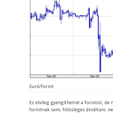
Euró/forint
Ez elvileg gyengíthetné a forintot, d
forintnak sem, fölösleges átváltani, n