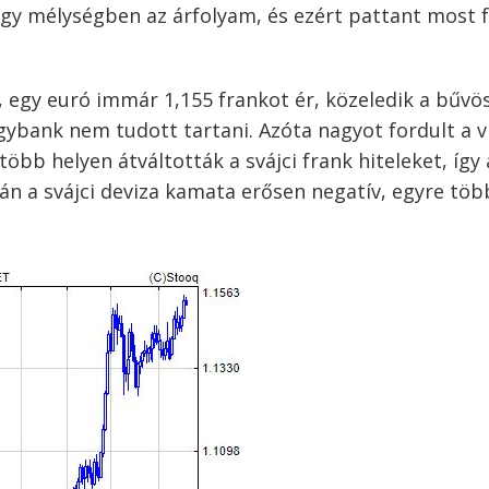
agy mélységben az árfolyam, és ezért pattant most f
, egy euró immár 1,155 frankot ér, közeledik a bűvö
egybank nem tudott tartani. Azóta nagyot fordult a vi
több helyen átváltották a svájci frank hiteleket, így 
tán a svájci deviza kamata erősen negatív, egyre tö