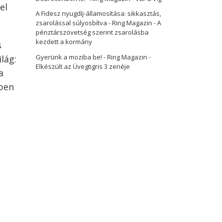
el
A Fidesz nyugdíj-államosítása: sikkasztás,
zsarolással súlyosbítva - Ring Magazin
-
A
pénztárszövetség szerint zsarolásba
kezdett a kormány
s
Gyerünk a moziba be! - Ring Magazin
-
lág:
Elkészült az Üvegtigris 3 zenéje
a
bben