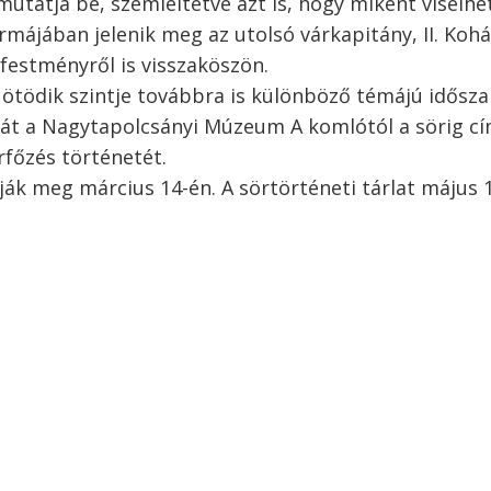
utatja be, szemléltetve azt is, hogy miként viselhe
májában jelenik meg az utolsó várkapitány, II. Kohá
jfestményről is visszaköszön.
tödik szintje továbbra is különböző témájú idősza
orát a Nagytapolcsányi Múzeum A komlótól a sörig c
rfőzés történetét.
ják meg március 14-én. A sörtörténeti tárlat május 