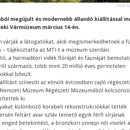
Fotó: fi
ból megújult és modernebb állandó kiállítással in
Füleki Vármúzeum március 14-én.
n várják a látogatókat, akik megismerkedhetnek a fü
is – tájékoztatta az MTI-t a múzeum szerdán.
ható, a harmadkori vidék flóráját és faunáját bemutat
ről származó, több mint 20 millió éves gerinctelen
kkal bővült.
állítást színesíti az elmúlt évtizedben zajló régészet
vák Nemzeti Múzeum Régészeti Múzeumából kölcsönzö
ítettek ki.
akat különböző korabeli rekonstrukciókkal tették
sén feltárt avar-szláv temető egyik férfi sírjának
enged betekintést, a bronzkori ünnepi női viselet 