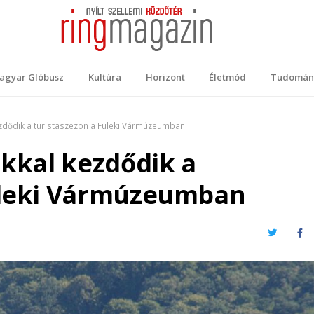
 Magazin
ellemi küzdőtér
agyar Glóbusz
Kultúra
Horizont
Életmód
Tudomán
kezdődik a turistaszezon a Füleki Vármúzeumban
okkal kezdődik a
üleki Vármúzeumban
Twitter
Fa