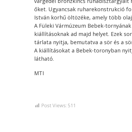
várgedei bronzkincs ruhadísztárgyait m
őket. Ugyancsak ruharekonstrukció for
István korhű öltözéke, amely több ola
A Füleki Vármúzeum Bebek-tornyának ö
kiállításoknak ad majd helyet. Ezek s
tárlata nyitja, bemutatva a sör és a sö
A kiállításokat a Bebek-toronyban nyit
látható.
MTI
Post Views:
511