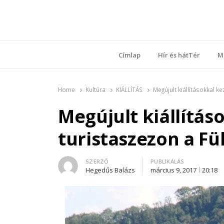
Ring
Nyílt sz
Címlap
Hír és hátTér
M
Home
Kultúra
KIÁLLÍTÁS
Megújult kiállításokkal 
Megújult kiállítás
turistaszezon a F
Author
SZERZŐ
PUBLIKÁLÁS
Hegedűs Balázs
március 9, 2017
20:18