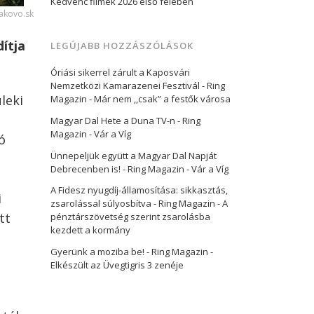
Kedvenc filmek 2026 első felében
lakovo.sk
dítja
LEGÚJABB HOZZÁSZÓLÁSOK
Óriási sikerrel zárult a Kaposvári
Nemzetközi Kamarazenei Fesztivál - Ring
leki
Magazin
-
Már nem ,,csak” a festők városa
Magyar Dal Hete a Duna TV-n - Ring
Magazin
-
Vár a Víg
ó
Ünnepeljük együtt a Magyar Dal Napját
Debrecenben is! - Ring Magazin
-
Vár a Víg
A Fidesz nyugdíj-államosítása: sikkasztás,
i
zsarolással súlyosbítva - Ring Magazin
-
A
tt
pénztárszövetség szerint zsarolásba
kezdett a kormány
Gyerünk a moziba be! - Ring Magazin
-
Elkészült az Üvegtigris 3 zenéje
a