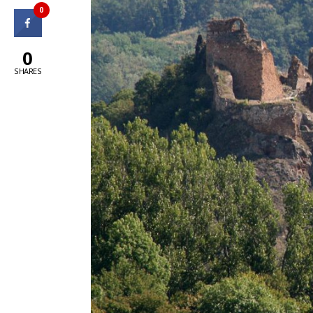
0
0
SHARES