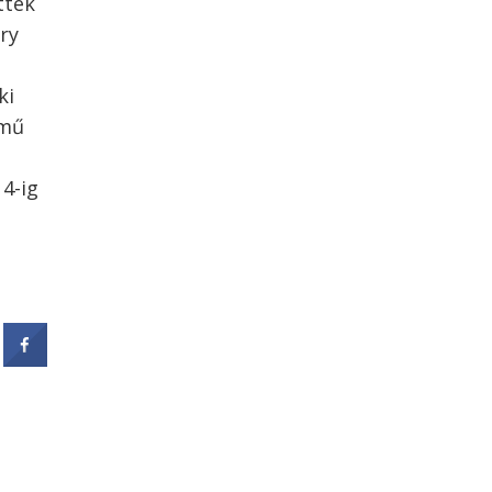
tték
ry
ki
ímű
14-ig