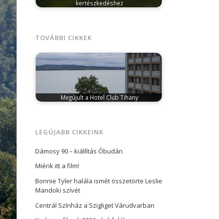
kertészkedéshez
június 25, 2025
Legyen szó veteményesről,
szőlőről vagy gyümölcsfákról, ha
kertünket természetes módszerekkel…
TOVÁBBI CIKKEK
Megújult a Hotel Club Tihany
május 9, 2025
Tihany vonzerejét
elsősorban a bencés apátsághoz
kapcsolódó történelmi és kulturális…
LEGÚJABB CIKKEINK
Dámosy 90 – kiállítás Óbudán
Miénk itt a film!
Bonnie Tyler halála ismét összetörte Leslie
Mandoki szívét
Centrál Színház a Szigliget Várudvarban