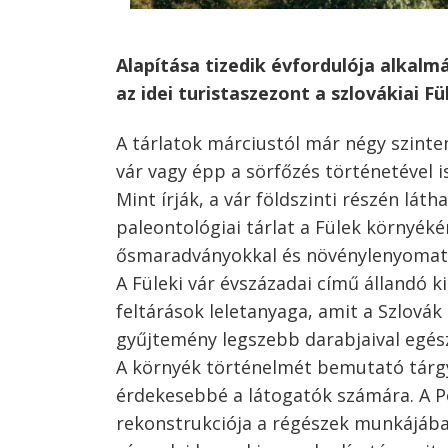
Alapítása tizedik évfordulója alkalmá
az idei turistaszezont a szlovákiai 
Bejegyzés
A tárlatok márciustól már négy szinte
navigáció
vár vagy épp a sörfőzés történetével 
s
Mint írják, a vár földszinti részén lát
paleontológiai tárlat a Fülek környéké
ősmaradványokkal és növénylenyomato
A Füleki vár évszázadai című állandó ki
feltárások leletanyaga, amit a Szlo
gyűjtemény legszebb darabjaival egész
A környék történelmét bemutató tárgy
érdekesebbé a látogatók számára. A Per
rekonstrukciója a régészek munkájába 