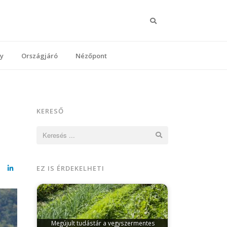
Keresés
y
Országjáró
Nézőpont
KERESŐ
Keresés:
EZ IS ÉRDEKELHETI
cebook
LinkedIn
Megújult tudástár a vegyszermentes