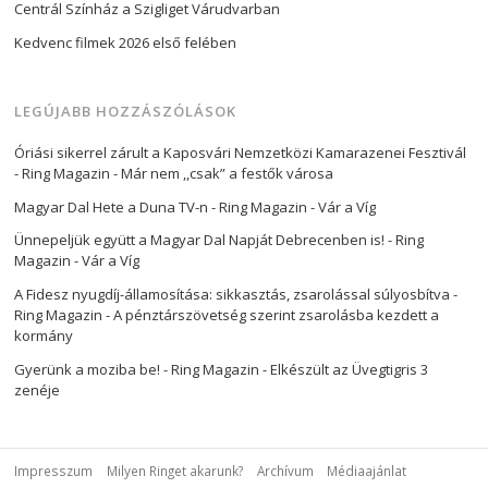
Centrál Színház a Szigliget Várudvarban
Kedvenc filmek 2026 első felében
LEGÚJABB HOZZÁSZÓLÁSOK
Óriási sikerrel zárult a Kaposvári Nemzetközi Kamarazenei Fesztivál
- Ring Magazin
-
Már nem ,,csak” a festők városa
Magyar Dal Hete a Duna TV-n - Ring Magazin
-
Vár a Víg
Ünnepeljük együtt a Magyar Dal Napját Debrecenben is! - Ring
Magazin
-
Vár a Víg
A Fidesz nyugdíj-államosítása: sikkasztás, zsarolással súlyosbítva -
Ring Magazin
-
A pénztárszövetség szerint zsarolásba kezdett a
kormány
Gyerünk a moziba be! - Ring Magazin
-
Elkészült az Üvegtigris 3
zenéje
Impresszum
Milyen Ringet akarunk?
Archívum
Médiaajánlat