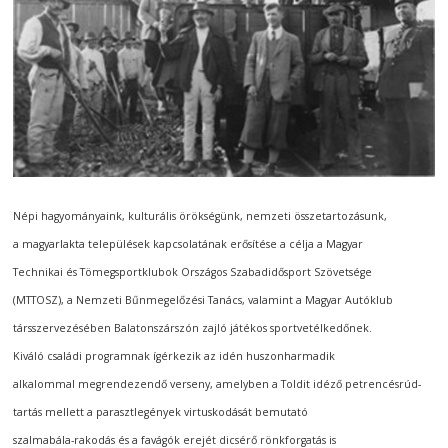
Népi hagyományaink, kulturális örökségünk, nemzeti összetartozásunk,
a magyarlakta települések kapcsolatának erősítése a célja a Magyar
Technikai és Tömegsportklubok Országos Szabadidősport Szövetsége
(MTTOSZ), a Nemzeti Bűnmegelőzési Tanács, valamint a Magyar Autóklub
társszervezésében Balatonszárszón zajló játékos sportvetélkedőnek.
Kiváló családi programnak ígérkezik az idén huszonharmadik
alkalommal megrendezendő verseny, amelyben a Toldit idéző petrencésrúd-
tartás mellett a parasztlegények virtuskodását bemutató
szalmabála-rakodás és a favágók erejét dicsérő rönkforgatás is