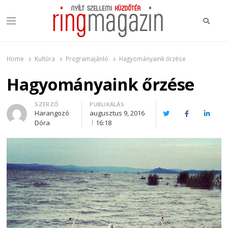
Keres
Menu
Ring Magazin
Nyílt szellemi küzdőtér
Home
Kultúra
Programajánló
Hagyományaink őrzése
Hagyományaink őrzése
Author
SZERZŐ
PUBLIKÁLÁS
Harangozó
augusztus 9, 2016
Twitter
Facebook
Linked
Dóra
16:18