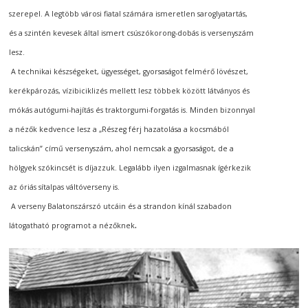
szerepel. A legtöbb városi fiatal számára ismeretlen saroglyatartás,
és a szintén kevesek által ismert csúszókorong-dobás is versenyszám
lesz.
A technikai készségeket, ügyességet, gyorsaságot felmérő lövészet,
kerékpározás, vízibiciklizés mellett lesz többek között látványos és
mókás autógumi-hajítás és traktorgumi-forgatás is. Minden bizonnyal
a nézők kedvence lesz a
„
Részeg férj hazatolása a kocsmából
talicskán” című versenyszám, ahol nemcsak a gyorsaságot, de a
hölgyek szókincsét is díjazzuk. Legalább ilyen izgalmasnak ígérkezik
az óriás sítalpas váltóverseny is.
A verseny Balatonszárszó utcáin és a strandon kínál szabadon
Bejegyzés
.
látogatható programot a nézőknek
navigáció
s