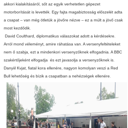
akkori
kialakításáról
,
sőt
az
egyik
verhetetlen
gépezet
motorborítását
is
levették
.
Egy
fajta
magabiztosság
előszelét
adta
a
csapat
– van
még
ötletük
a
jövőre
nézve
–
ez
a
múlt
a
jövő
csak
most
kezdődik
.
David
Coulthard
,
diplomatikus
válaszokat
adott
a
kérdésekre
.
Arról
mond
véleményt
,
amire
ráhatása
van. A
versenyfeltételeket
nem
ő
szabja
,
ezt
a
mindenkori
versenyzőknek
elfogadnia
. A BBC
szakértőjeként
elfogadja
és
ezt
javasolja
a
versenyzőknek
is.
Danyiil
Kvjat
,
fiatal
kora
ellenére
,
nagyon
komolyan
veszi
a Red
Bull
lehetőség
és
bízik
a
csapatban
a
nehézségek
ellenére
.