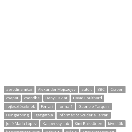
aerodinamikai
Alexander Mojszejev
autóit
BBC
Citroen
csapat
csendbe
Danyiil Kvjat
David Coulthard
fejlesztéseknek
Ferrari
forma-1
Gabriele Tarquini
Hungaroring
igazgatója
információt Scuderia Ferrari
José María López
Kaspersky Lab
Kimi Räikkönen
kivetítők
kompromisszumot
Május 1.
média
Michelisz Norbert