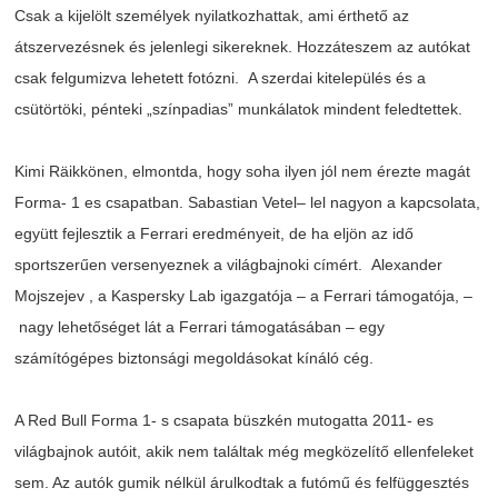
Csak
a
kijelölt
személyek
nyilatkozhattak
,
ami
érthető
az
átszervezésnek
és
jelenlegi
sikereknek
.
Hozzáteszem
az
autókat
csak
felgumizva
lehetett
fotózni
. A
szerdai
kitelepülés
és
a
csütörtöki
,
pénteki
„színpadias”
munkálatok
mindent
feledtettek
.
Kimi
Räikkönen
,
elmontda
,
hogy
soha
ilyen
jól
nem
érezte
magát
Forma- 1
es
csapatban
.
Sabastian
Vetel
–
lel
nagyon
a
kapcsolata
,
együtt
fejlesztik
a Ferrari
eredményeit
, de ha
eljön
az
idő
sportszerűen
versenyeznek
a
világbajnoki
címért
. Alexander
Mojszejev
, a
Kaspersky
Lab
igazgatója
– a Ferrari
támogatója
, –
nagy
lehetőséget
lát
a Ferrari
támogatásában
–
egy
számítógépes
biztonsági
megoldásokat
kínáló
cég
.
A Red Bull Forma 1- s
csapata
büszkén
mutogatta
2011-
es
világbajnok
autóit
,
akik
nem
találtak
még
megközelítő
ellenfeleket
sem
.
Az
autók
gumik
nélkül
árulkodtak
a
futómű
és
felfüggesztés