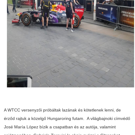
A
WTCC
versenyzői
próbáltak
lazának
és
kötetlenek
lenni
, de
érződ
rajtuk
a
közelgő
Hungaroring
futam
. A
világbajnoki
címvédő
José
María
López
bízik
a
csapatban
és
az
autója
,
valamint