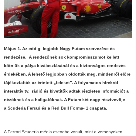
Május
1.
Az
eddigi
legjobb
Nagy
Futam
szervezése
és
rendezése
. A
rendezőnek
sok
kompromisszumot
kellett
kötniük
a
pálya
kiválasztásánál
és
a
biztonságos
rendezés
érdekében
. A
lehető
legjobban
oldották
meg,
mindenről
előre
tájékoztatták
az
érintett
„feleket”
. A
folyamatos
hírekről
interaktív
tv
,
rádió
és
kivetítők
adtak
részletes
információt
a
nézőknek
és
a
hallgatóknak
. A
Futam
két
nagy
résztvevője
a
Scuderia
Ferrari
és
a Red Bull Forma- 1
csapata
.
A Ferrari
Scuderia
média
csendbe
vonult
, mint a
versenyeken
.