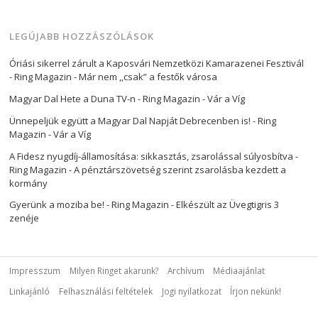
LEGÚJABB HOZZÁSZÓLÁSOK
Óriási sikerrel zárult a Kaposvári Nemzetközi Kamarazenei Fesztivál
- Ring Magazin
-
Már nem ,,csak” a festők városa
Magyar Dal Hete a Duna TV-n - Ring Magazin
-
Vár a Víg
Ünnepeljük együtt a Magyar Dal Napját Debrecenben is! - Ring
Magazin
-
Vár a Víg
A Fidesz nyugdíj-államosítása: sikkasztás, zsarolással súlyosbítva -
Ring Magazin
-
A pénztárszövetség szerint zsarolásba kezdett a
kormány
Gyerünk a moziba be! - Ring Magazin
-
Elkészült az Üvegtigris 3
zenéje
Impresszum
Milyen Ringet akarunk?
Archívum
Médiaajánlat
Linkajánló
Felhasználási feltételek
Jogi nyilatkozat
Írjon nekünk!