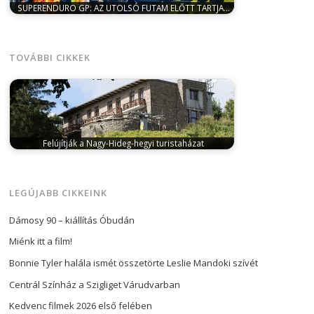
SUPERENDURO GP: AZ UTOLSÓ FUTAM ELŐTT TARTJA…
február 25, 2024
A Laller Racing Dakar Team bajnoka
a mögöttünk hagyott hétvégén…
TOVÁBBI CIKKEK
Felújítják a Nagy-Hideg-hegyi turistaházat
április 19, 2024
május 1-től felújítási munkálatok miatt
közel fél évre bezár a…
LEGÚJABB CIKKEINK
Dámosy 90 – kiállítás Óbudán
Miénk itt a film!
Bonnie Tyler halála ismét összetörte Leslie Mandoki szívét
Centrál Színház a Szigliget Várudvarban
Kedvenc filmek 2026 első felében