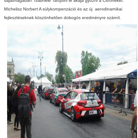
Bejegyzés
sajátmagában
. Gabriele
Tarquini
le
akaja
gyózni
a
Citroneket
.
navigáció
Michelisz
Norbert A
súlykompenzáció
és
az
új
aerodinamikai
s
fejlesztéseknek
köszönhetően
dobogós
eredményre
számít
.