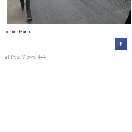
Tombor
M
ónika
Post Views:
444