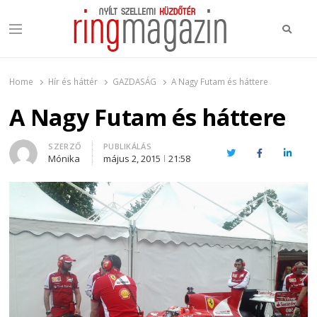
Keres
Menu
Ring Magazin
Nyílt szellemi küzdőtér
Home
Hír és háttér
GAZDASÁG
A Nagy Futam és háttere
A Nagy Futam és háttere
Author
SZERZŐ
PUBLIKÁLÁS
Twitter
Facebook
Linked
Mónika
május 2, 2015
21:58