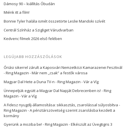
Dámosy 90 – kiállítás Óbudán
Miénk itt a film!
Bonnie Tyler halála ismét összetörte Leslie Mandoki szívét
Centrál Színház a Szigliget Várudvarban
Kedvenc filmek 2026 első felében
LEGÚJABB HOZZÁSZÓLÁSOK
Óriási sikerrel zárult a Kaposvári Nemzetközi Kamarazenei Fesztivál
- Ring Magazin
-
Már nem ,,csak” a festők városa
Magyar Dal Hete a Duna TV-n - Ring Magazin
-
Vár a Víg
Ünnepeljük együtt a Magyar Dal Napját Debrecenben is! - Ring
Magazin
-
Vár a Víg
A Fidesz nyugdíj-államosítása: sikkasztás, zsarolással súlyosbítva -
Ring Magazin
-
A pénztárszövetség szerint zsarolásba kezdett a
kormány
Gyerünk a moziba be! - Ring Magazin
-
Elkészült az Üvegtigris 3