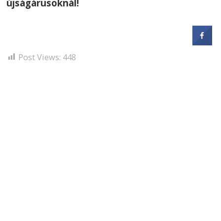
újságárusoknál!
Post Views:
448