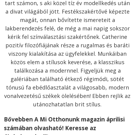
tart számon, s aki közel tíz év modellkedés után
a divat világából jött. Festékszakértővé képezte
magát, onnan bővítette ismereteit a
lakberendezés felé, de még a mai napig sokszor
kérik fel színválasztási szakértőnek. Catherine
pozitív filozófiájának része a rugalmas és baráti
viszony kialakítása az ügyfelekkel. Munkáiban
közös elem a stílusok keverése, a klasszikus
találkozása a modernnel. Figyeljük meg a
galériában található étkező régimódi, sötét
tónusú fa ebédlőasztalát a világosabb, modern
vonalvezetésű székek ölelésében! Ebben rejlik az
utánozhatatlan brit stílus.
Bővebben A Mi Otthonunk magazin áprilisi
Bejegyzés
számában olvasható! Keresse az
navigáció
s