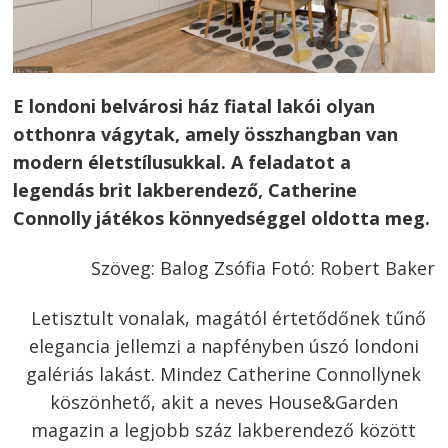
E londoni belvárosi ház fiatal lakói olyan
otthonra vágytak, amely összhangban van
modern életstílusukkal. A feladatot a
legendás brit lakberendező, Catherine
Connolly játékos könnyedséggel oldotta meg.
Szöveg: Balog Zsófia Fotó: Robert Baker
Letisztult vonalak, magától értetődőnek tűnő
elegancia jellemzi a napfényben úszó londoni
galériás lakást. Mindez Catherine Connollynek
köszönhető, akit a neves House&Garden
magazin a legjobb száz lakberendező között