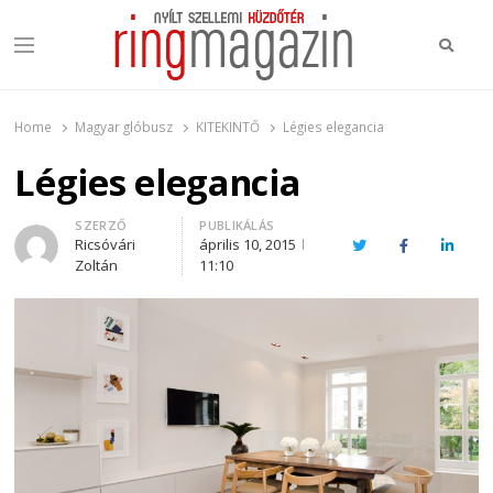
Keres
Menu
Ring Magazin
Nyílt szellemi küzdőtér
Home
Magyar glóbusz
KITEKINTŐ
Légies elegancia
Légies elegancia
Author
SZERZŐ
PUBLIKÁLÁS
Ricsóvári
április 10, 2015
Twitter
Facebook
Linked
Zoltán
11:10