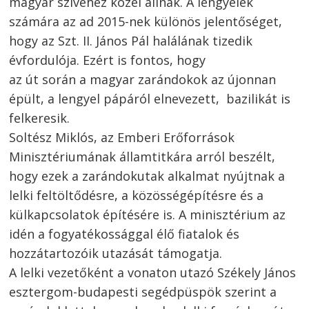
magyar szívéhez közel állnak. A lengyelek
számára az ad 2015-nek különös jelentőséget,
hogy az Szt. II. János Pál halálának tizedik
évfordulója. Ezért is fontos, hogy
az út során a magyar zarándokok az újonnan
épült, a lengyel pápáról elnevezett, bazilikát is
felkeresik.
Soltész Miklós, az Emberi Erőforrások
Minisztériumának államtitkára arról beszélt,
hogy ezek a zarándokutak alkalmat nyújtnak a
Bejegyzés
lelki feltöltődésre, a közösségépítésre és a
navigáció
s
külkapcsolatok építésére is. A minisztérium az
idén a fogyatékossággal élő fiatalok és
hozzátartozóik utazását támogatja.
A lelki vezetőként a vonaton utazó Székely János
esztergom-budapesti segédpüspök szerint a