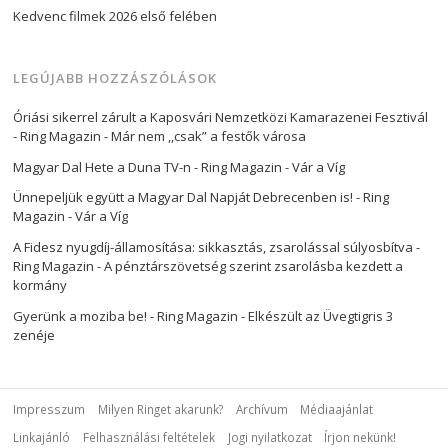
Kedvenc filmek 2026 első felében
LEGÚJABB HOZZÁSZÓLÁSOK
Óriási sikerrel zárult a Kaposvári Nemzetközi Kamarazenei Fesztivál
- Ring Magazin
-
Már nem ,,csak” a festők városa
Magyar Dal Hete a Duna TV-n - Ring Magazin
-
Vár a Víg
Ünnepeljük együtt a Magyar Dal Napját Debrecenben is! - Ring
Magazin
-
Vár a Víg
A Fidesz nyugdíj-államosítása: sikkasztás, zsarolással súlyosbítva -
Ring Magazin
-
A pénztárszövetség szerint zsarolásba kezdett a
kormány
Gyerünk a moziba be! - Ring Magazin
-
Elkészült az Üvegtigris 3
zenéje
Impresszum
Milyen Ringet akarunk?
Archívum
Médiaajánlat
Linkajánló
Felhasználási feltételek
Jogi nyilatkozat
Írjon nekünk!