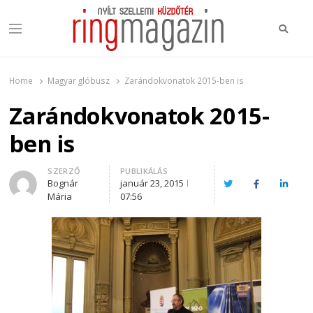
Keres
Menu
Ring Magazin
Nyílt szellemi küzdőtér
Home
Magyar glóbusz
Zarándokvonatok 2015-ben is
Zarándokvonatok 2015-
ben is
Author
SZERZŐ
PUBLIKÁLÁS
Bognár
január 23, 2015
Twitter
Facebook
Linked
Mária
07:56