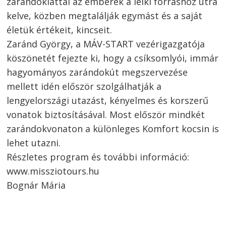
zarándoklattal az emberek a lelki forráshoz útra
kelve, közben megtalálják egymást és a saját
életük értékeit, kincseit.
Zaránd György, a MÁV-START vezérigazgatója
köszönetét fejezte ki, hogy a csíksomlyói, immár
hagyományos zarándokút megszervezése
mellett idén először szolgálhatják a
lengyelországi utazást, kényelmes és korszerű
vonatok biztosításával. Most először mindkét
zarándokvonaton a különleges Komfort kocsin is
lehet utazni.
Részletes program és további információ:
www.missziotours.hu
Bognár Mária