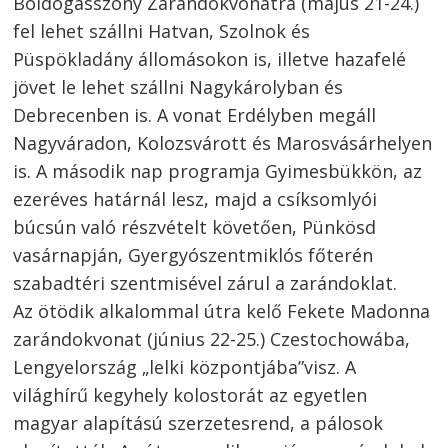
Boldogasszony Zarándokvonatra (május 21-24.)
fel lehet szállni Hatvan, Szolnok és
Püspökladány állomásokon is, illetve hazafelé
jövet le lehet szállni Nagykárolyban és
Debrecenben is. A vonat Erdélyben megáll
Nagyváradon, Kolozsvárott és Marosvásárhelyen
is. A második nap programja Gyimesbükkön, az
ezeréves határnál lesz, majd a csíksomlyói
búcsún való részvételt követően, Pünkösd
vasárnapján, Gyergyószentmiklós főterén
szabadtéri szentmisével zárul a zarándoklat.
Az ötödik alkalommal útra kelő Fekete Madonna
zarándokvonat (június 22-25.) Czestochowába,
Lengyelország „lelki központjába”visz. A
világhírű kegyhely kolostorát az egyetlen
magyar alapítású szerzetesrend, a pálosok