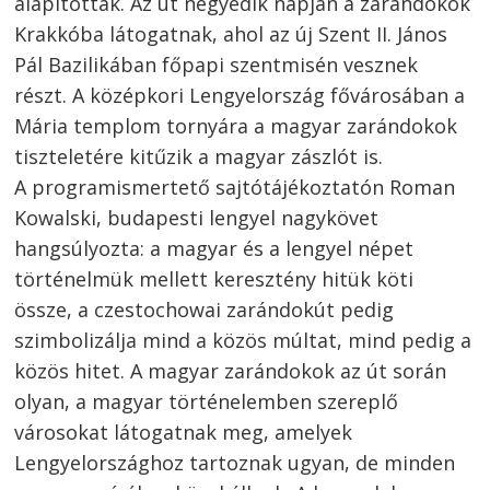
alapították. Az út negyedik napján a zarándokok
Krakkóba látogatnak, ahol az új Szent II. János
Pál Bazilikában főpapi szentmisén vesznek
részt. A középkori Lengyelország fővárosában a
Mária templom tornyára a magyar zarándokok
tiszteletére kitűzik a magyar zászlót is.
A programismertető sajtótájékoztatón Roman
Kowalski, budapesti lengyel nagykövet
hangsúlyozta: a magyar és a lengyel népet
történelmük mellett keresztény hitük köti
össze, a czestochowai zarándokút pedig
szimbolizálja mind a közös múltat, mind pedig a
közös hitet. A magyar zarándokok az út során
olyan, a magyar történelemben szereplő
városokat látogatnak meg, amelyek
Lengyelországhoz tartoznak ugyan, de minden