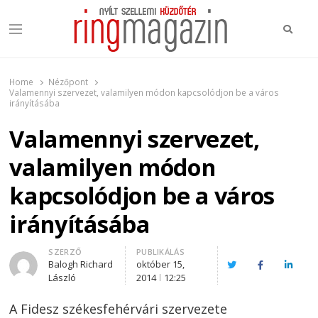
Keres
Menu
Ring Magazin
Nyílt szellemi küzdőtér
Home
Nézőpont
Valamennyi szervezet, valamilyen módon kapcsolódjon be a város
irányításába
Valamennyi szervezet,
valamilyen módon
kapcsolódjon be a város
irányításába
Author
SZERZŐ
PUBLIKÁLÁS
Balogh Richard
október 15,
Twitter
Facebook
Linked
László
2014
12:25
A
Fidesz
székesfehérvári
szervezete