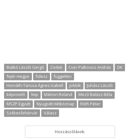
Bialkó László Gergő
Civilek
Cser-Palkovics András
DK
fejér megye
fidesz
független
Horváth-Tancsa Ágnes Izabell
jobbik
Juhász László
képviselő
lmp
Márton Roland
Mező Balázs Béla
MSZP-Együtt
Nyugodt Hétköznap
Róth Péter
Székesfehérvár
Válasz
Hozzászólások: