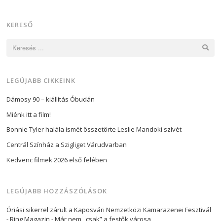
KERESŐ
Keresés:
LEGÚJABB CIKKEINK
Dámosy 90 – kiállítás Óbudán
Miénk itt a film!
Bonnie Tyler halála ismét összetörte Leslie Mandoki szívét
Centrál Színház a Szigliget Várudvarban
Kedvenc filmek 2026 első felében
LEGÚJABB HOZZÁSZÓLÁSOK
Óriási sikerrel zárult a Kaposvári Nemzetközi Kamarazenei Fesztivál
- Ring Magazin
-
Már nem ,,csak” a festők városa