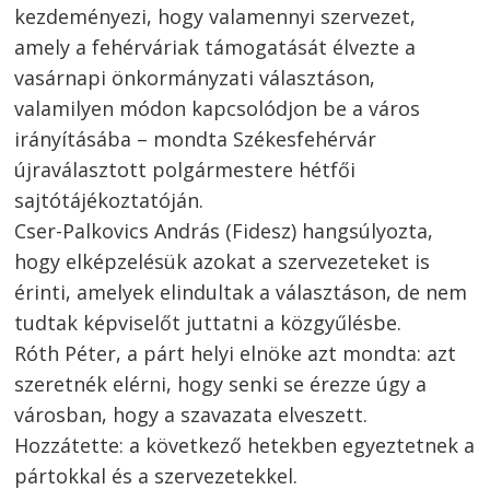
kezdeményezi
,
hogy
valamennyi
szervezet
,
amely
a
fehérváriak
támogatását
élvezte
a
vasárnapi
önkormányzati
választáson
,
valamilyen
módon
kapcsolódjon
be a
város
irányításába
–
mondta
Székesfehérvár
újraválasztott
polgármestere
hétfői
sajtótájékoztatóján
.
Cser-Palkovics
András
(
Fidesz
)
hangsúlyozta
,
hogy
elképzelésük
azokat
a
szervezeteket
is
érinti
,
amelyek
elindultak
a
választáson
, de
nem
tudtak
képviselőt
juttatni
a
közgyűlésbe
.
Róth
Péter
, a
párt
helyi
elnöke
azt
mondta
:
azt
szeretnék
elérni
,
hogy
senki
se
érezze
úgy
a
városban
,
hogy
a
szavazata
elveszett
.
Hozzátette
: a
következő
hetekben
egyeztetnek
a
pártokkal
és
a
szervezetekkel
.