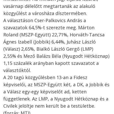
vasárnap délelőtt megtartanák az alakuló
közgyűlést a városháza dísztermében.
A választáson Cser-Palkovics András a
szavazatok 64,5%-t szerezte meg. Márton
Roland (MSZP-Együtt) 22,71%, Horváth-Tancsa
Ágnes Izabell (Jobbik) 6,44%, Juhász László
(Válasz) 2,65%, Bialkó László Gergő (LMP)
2,55% és Mező Balázs Béla (Nyugodt Hétköznap)
Bejegyzés
1,15 százalék arányban kapott szavazatot a
navigáció
s
választóktól.
A 20 tagú közgyűlésben 13-an a Fidesz
képviselői, az MSZP-Együtt két, a DK, a Jobbik és
a Válasz egy-egy képviselőt ad, ketten
függetlenek. Az LMP, a Nyugodt Hétköznap és a
Civilek jelöltje nem került be a testületbe.
(forrás: MTI)