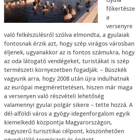
főkertésze
a
versenyre
való felkészülésről szólva elmondta, a gyulaiak
fontosnak érzik azt, hogy szép virágos városban
éljenek, ugyanakkor az is fontos számukra, hogy
az oda látogató vendégeket, turistákat is szép
természeti környezetben fogadják. – Büszkék
vagyunk arra, hogy 2008 után újra indulhatnak
az európai megmérettetésen, hiszen már maga
a versenyen való részvételi lehetőség
valamennyi gyulai polgár sikere – tette hozzá. A
dél-alföldi város a gyógy-idegenforgalom egyik
kiemelkedő központja Magyarországon,
nagyszerű turisztikai célpont, köszönhetően
egyedülálló természeti és épített