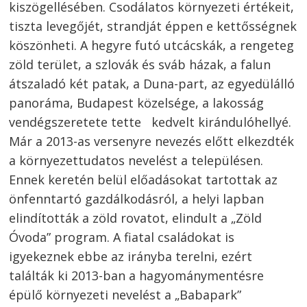
kiszögellésében. Csodálatos környezeti értékeit,
tiszta levegőjét, strandját éppen e kettősségnek
köszönheti. A hegyre futó utcácskák, a rengeteg
zöld terület, a szlovák és sváb házak, a falun
átszaladó két patak, a Duna-part, az egyedülálló
panoráma, Budapest közelsége, a lakosság
vendégszeretete tette kedvelt kirándulóhellyé.
Már a 2013-as versenyre nevezés előtt elkezdték
a környezettudatos nevelést a településen.
Ennek keretén belül előadásokat tartottak az
önfenntartó gazdálkodásról, a helyi lapban
elindították a zöld rovatot, elindult a „Zöld
Óvoda” program. A fiatal családokat is
igyekeznek ebbe az irányba terelni, ezért
találták ki 2013-ban a hagyománymentésre
épülő környezeti nevelést a „Babapark”