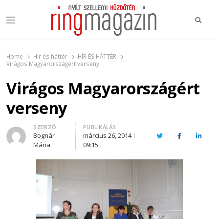
Keres
Menu
Ring Magazin
Nyílt szellemi küzdőtér
Home
Hír és háttér
HÍR ÉS HÁTTÉR
Virágos Magyarországért verseny
Virágos Magyarországért
verseny
Author
SZERZŐ
PUBLIKÁLÁS
Bognár
március 26, 2014
Twitter
Facebook
Linked
Mária
09:15