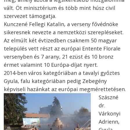
vált. Öt minisztérium és több mint húsz civil
szervezet támogatja.
Kunczené Fellegi Katalin, a verseny fővédnöke
sikeresnek nevezte a nemzetközi szerepléseket.
Az elmúlt két évtizedben csaknem 50 magyar
település vett részt az európai Entente Florale
versenyben és 7 arany, 21 ezüst és 10 bronz
érmet valamint 10 Európa-díjat nyert.
2014-ben város kategóriában a tavalyi győztes
Gyula, falu kategóriában pedig Zebegény
képviseli hazánkat az európai megmérettetésen.
Szászné
dr.
Várkonyi
Adrienn,
Gyula