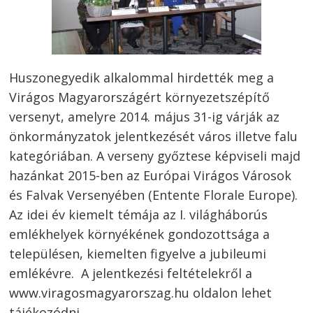
Huszonegyedik alkalommal hirdették meg a
Virágos Magyarországért környezetszépítő
versenyt, amelyre 2014. május 31-ig várják az
önkormányzatok jelentkezését város illetve falu
kategóriában. A verseny győztese képviseli majd
hazánkat 2015-ben az Európai Virágos Városok
és Falvak Versenyében (Entente Florale Europe).
Az idei év kiemelt témája az I. világháborús
emlékhelyek környékének gondozottsága a
településen, kiemelten figyelve a jubileumi
emlékévre. A jelentkezési feltételekről a
www.viragosmagyarorszag.hu oldalon lehet
tájékozódni.