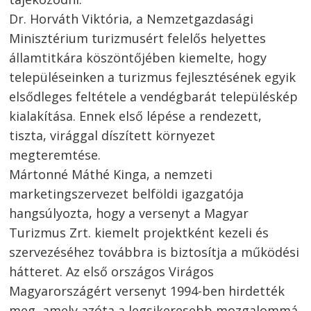
Dr. Horváth Viktória, a Nemzetgazdasági
Minisztérium turizmusért felelős helyettes
államtitkára köszöntőjében kiemelte, hogy
településeinken a turizmus fejlesztésének egyik
elsődleges feltétele a vendégbarát településkép
kialakítása. Ennek első lépése a rendezett,
tiszta, virággal díszített környezet
megteremtése.
Mártonné Máthé Kinga, a nemzeti
marketingszervezet belföldi igazgatója
hangsúlyozta, hogy a versenyt a Magyar
Turizmus Zrt. kiemelt projektként kezeli és
szervezéséhez továbbra is biztosítja a működési
hátteret. Az első országos Virágos
Magyarországért versenyt 1994-ben hirdették
meg, amely azóta a legsikeresebb mozgalommá