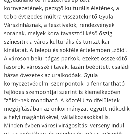
környezetének, pezsgő kulturális életének, a
több évtizedes múltra visszatekintő Gyulai
Várszínháznak, a fesztiválok, rendezvények
sorának, melyek kora tavasztól késő őszig
színesítik a város kulturális és turisztikai
kínálatát. A település sokféle értelemben „zöld”.
Bejegyzés
A városon belül tágas parkok, ezeket összekötő
navigáció
s
fasorok, városszéli tavak, lazán beépített családi
házas övezetek az uralkodóak. Gyula
környezetvédelmi szempontok, a fenntartható
fejlődés szempontjai szerint is kiemelkedően
“zöld”-nek mondható. A közcélú zöldfelületek
megújításában az önkormányzat együttműködik
a helyi magántőkével, vállalkozásokkal is.
Minden évben városi virágosítási verseny indul
öt kategóriában, és minden év május második