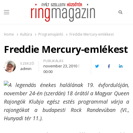
Keres
Menu
Ring Magazin
Nyílt szellemi küzdőtér
Home
Kultúra
Programajánló
Freddie Mercury-emlékest
Freddie Mercury-emlékest
PUBLIKÁLÁS
Author
SZERZŐ
november 23, 2010
Twitter
Facebook
Linked
admin
00:00
A legendás énekes halálának 19. évfordulóján,
november 24-én (szerdán) 18 órától a Magyar Queen
Rajongók Klubja egész estés programmal várja a
rajongókat a budapesti Rock Randevúban (VI.,
Hunyadi tér 11.).