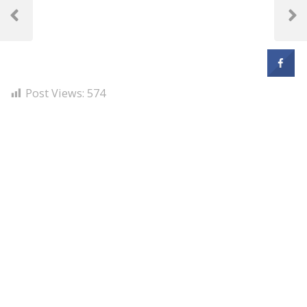
Bejegyzés
navigáció
Previous
Next
Post
Post
Post Views:
574