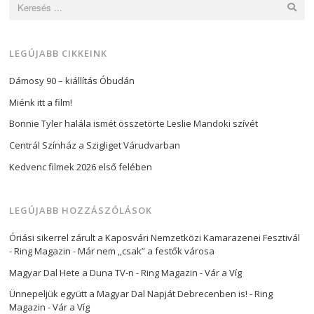
Keresés:
LEGÚJABB CIKKEINK
Dámosy 90 – kiállítás Óbudán
Miénk itt a film!
Bonnie Tyler halála ismét összetörte Leslie Mandoki szívét
Centrál Színház a Szigliget Várudvarban
Kedvenc filmek 2026 első felében
LEGÚJABB HOZZÁSZÓLÁSOK
Óriási sikerrel zárult a Kaposvári Nemzetközi Kamarazenei Fesztivál
- Ring Magazin
-
Már nem ,,csak” a festők városa
Magyar Dal Hete a Duna TV-n - Ring Magazin
-
Vár a Víg
Ünnepeljük együtt a Magyar Dal Napját Debrecenben is! - Ring
Magazin
-
Vár a Víg