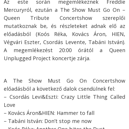
Az este során megemlékeznek Freddie
Mercuryról, ezután a The Show Must Go On –
Queen Tribute Concertshow szereplői
mutatkoznak be, és részleteket adnak elő az
előadásból (Koós Réka, Kovács Áron, HIEN,
Végvári Eszter, Csordás Levente, Tabáni István).
A megemlékezést 20:00 órától a Queen
Unplugged Project koncertje zárja.
A The Show Must Go On Concertshow
előadásból a következő dalok csendülnek fel:
– Csordás Levi&Eszti: Crazy Little Thing Called
Love
– Kovács Áron&HIEN: Hammer to fall
– Tabáni István: Don’t stop me now