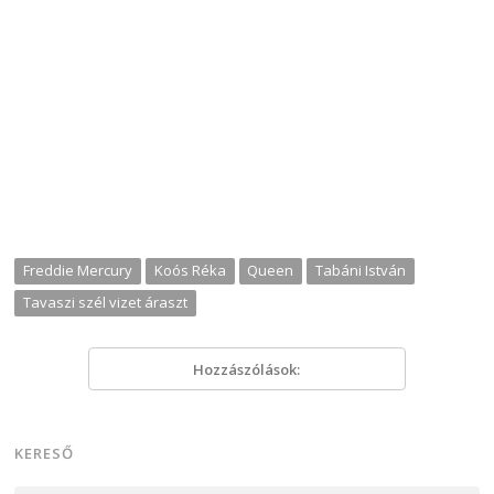
Freddie Mercury
Koós Réka
Queen
Tabáni István
Tavaszi szél vizet áraszt
Hozzászólások:
KERESŐ