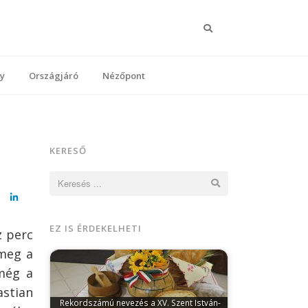
Keresés
y
Országjáró
Nézőpont
KERESŐ
Keresés:
cebook
LinkedIn
EZ IS ÉRDEKELHETI
z perc
 meg a
 még a
astian
Rekordszámú nevezés a XV. Szent István-