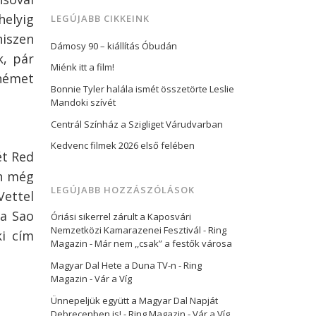
helyig
LEGÚJABB CIKKEINK
hiszen
Dámosy 90 – kiállítás Óbudán
k, pár
Miénk itt a film!
 német
Bonnie Tyler halála ismét összetörte Leslie
Mandoki szívét
Centrál Színház a Szigliget Várudvarban
Kedvenc filmek 2026 első felében
ét Red
an még
LEGÚJABB HOZZÁSZÓLÁSOK
Vettel
va Sao
Óriási sikerrel zárult a Kaposvári
Nemzetközi Kamarazenei Fesztivál - Ring
ki cím
Magazin
-
Már nem ,,csak” a festők városa
Magyar Dal Hete a Duna TV-n - Ring
Magazin
-
Vár a Víg
Ünnepeljük együtt a Magyar Dal Napját
Debrecenben is! - Ring Magazin
-
Vár a Víg