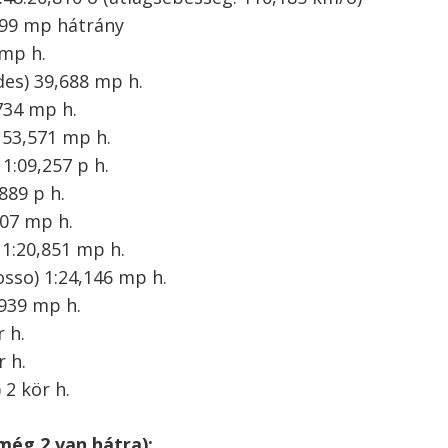
999 mp hátrány
 mp h.
es) 39,688 mp h.
,734 mp h.
) 53,571 mp h.
 1:09,257 p h.
889 p h.
107 mp h.
 1:20,851 mp h.
osso) 1:24,146 mp h.
,939 mp h.
r h.
r h.
 2 kör h.
még 2 van hátra):