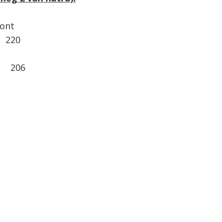
ont
) 220
l) 206