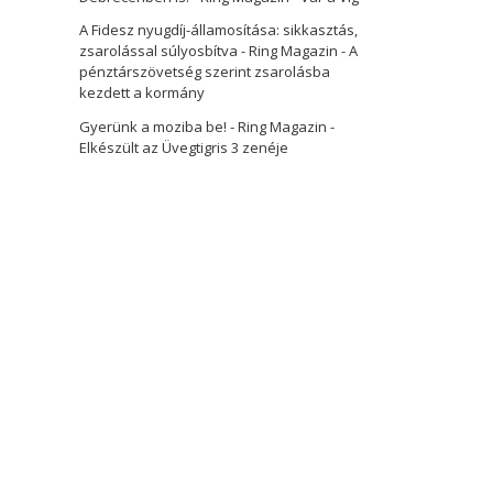
A Fidesz nyugdíj-államosítása: sikkasztás,
zsarolással súlyosbítva - Ring Magazin
-
A
pénztárszövetség szerint zsarolásba
kezdett a kormány
Gyerünk a moziba be! - Ring Magazin
-
Elkészült az Üvegtigris 3 zenéje