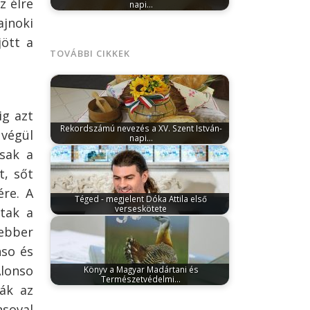
z élre
napi…
március 9, 2026
A Magyar Pékszövetség
ajnoki
szervezésében a SIRHA Budapest 2026
jött a
nemzetközi élelmiszeripari…
TOVÁBBI CIKKEK
ig azt
Rekordszámú nevezés a XV. Szent István-
 végül
napi…
március 9, 2026
A Magyar Pékszövetség
csak a
szervezésében a SIRHA Budapest 2026
t, sőt
nemzetközi élelmiszeripari…
re. A
Téged - megjelent Dóka Attila első
verseskötete
ttak a
március 29, 2025
Téged címmel megjelent
ebber
Dóka Attila első verseskötete, amely egy
teljes…
nso és
Alonso
Könyv a Magyar Madártani és
Természetvédelmi…
ták az
január 25, 2024
A kötet az 1974. január 6-
án alakult MME eddigi tevékenységéről,…
nsoval