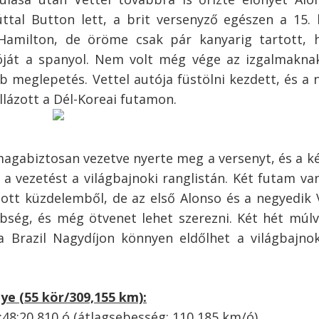
tal Button lett, a brit versenyző egészen a 15. 
 Hamilton, de öröme csak pár kanyarig tartott, 
óját a spanyol. Nem volt még vége az izgalmakna
b meglepetés. Vettel autója füstölni kezdett, és a
llázott a Dél-Koreai futamon.
agabiztosan vezetve nyerte meg a versenyt, és a k
 a vezetést a világbajnoki ranglistán. Két futam v
atott küzdelemből, de az első Alonso és a negyedik 
bség, és még ötvenet lehet szerezni. Két hét múl
a Brazil Nagydíjon könnyen eldőlhet a világbajno
ye (55 kör/309,155 km):
2:48:20,810 ó (átlagsebesség: 110,185 km/ó)