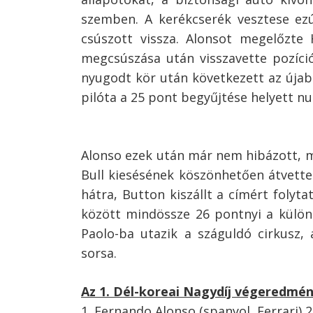
szemben. A kerékcserék vesztese ezút
csúszott vissza. Alonsot megelőzte
megcsúszása után visszavette pozíci
nyugodt kör után következett az újab
pilóta a 25 pont begyűjtése helyett nu
Alonso ezek után már nem hibázott, m
Bull kiesésének köszönhetően átvette
hátra, Button kiszállt a címért folyt
között mindössze 26 pontnyi a külön
Paolo-ba utazik a száguldó cirkusz, 
sorsa.
Bejegyzés
navigáció
s
Az 1. Dél-koreai Nagydíj végeredmén
1. Fernando Alonso (spanyol, Ferrari) 