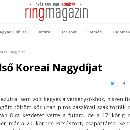
 Magazin
ellemi küzdőtér
agyar Glóbusz
Kultúra
Horizont
Életmód
Tudomán
oreai Nagydíjat
lső Koreai Nagydíjat
Twitter
Fa
 ezúttal sem volt kegyes a versenyzőkhöz, hiszen tí
gött töltött kör után piros zászlóval szakították
tán újra kezdetét vette a futam, de a 17. körig
er már a 20. körben kicsúszott, csapattársa, Seb