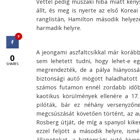
Vettel pedig műszaki hiba miatt kénysz
állt, és meg is nyerte az első Koreai
ranglistán, Hamilton második helyez
harmadik helyre.
0
A jeongami aszfaltcsíkkal már korább
0
sem lehetett tudni, hogy lehet-e eg
SHARES
megrendezték, de a pálya hiányosság
biztonsági autó mögött haladhatott
számos futamon ennél zordabb időbe
kaotikus körülmények ellenére a 17
pilóták, bár ez néhány versenyzőn
megcsúszását követően történt, az au
Rosberg útját, de míg a spanyol kiker
ezzel feljött a második helyre, ismé
állapotokat, a biztonsági autó kivon