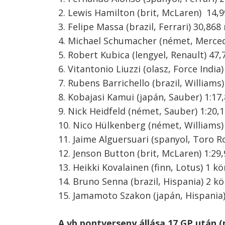
2. Lewis Hamilton (brit, McLaren) 14,
3. Felipe Massa (brazil, Ferrari) 30,868
4. Michael Schumacher (német, Merced
5. Robert Kubica (lengyel, Renault) 47
6. Vitantonio Liuzzi (olasz, Force India
7. Rubens Barrichello (brazil, Williams)
8. Kobajasi Kamui (japán, Sauber) 1:17,
9. Nick Heidfeld (német, Sauber) 1:20,
10. Nico Hülkenberg (német, Williams)
11. Jaime Alguersuari (spanyol, Toro R
12. Jenson Button (brit, McLaren) 1:29
13. Heikki Kovalainen (finn, Lotus) 1 kö
14. Bruno Senna (brazil, Hispania) 2 kö
15. Jamamoto Szakon (japán, Hispania)
A vb pontverseny állása 17 GP után (