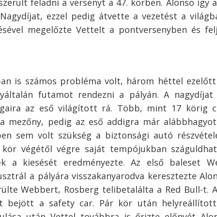
erült feladni a versenyt a 47. körben. Alonso így a
 Nagydíjat, ezzel pedig átvette a vezetést a világb
ésével megelőzte Vettelt a pontversenyben és fel
an is számos probléma volt, három héttel ezelőtt
yáltalán futamot rendezni a pályán. A nagydíjat
aira az eső világított rá. Több, mint 17 körig 
 a mezőny, pedig az eső addigra már alábbhagyot
n sem volt szükség a biztonsági autó részvételé
. kör végétől végre saját tempójukban száguldha
ek a kiesését eredményezte. Az első baleset W
sztrál a pályára visszakanyarodva keresztezte Alo
ülte Webbert, Rosberg telibetalálta a Red Bull-t. 
t bejött a safety car. Pár kör után helyreállítot
ulása után Vettel továbbra is őrizte előnyét Alo