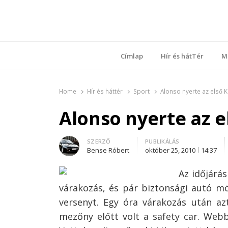
Ring
Nyílt sz
Címlap
Hír és hátTér
M
Home
Hír és háttér
Sport
Alonso nyerte az első K
Alonso nyerte az e
Author
SZERZŐ
PUBLIKÁLÁS
Bense Róbert
október 25, 2010
14:37
Az időjárás
várakozás, és pár biztonsági autó mö
versenyt. Egy óra várakozás után az
mezőny előtt volt a safety car. Webb