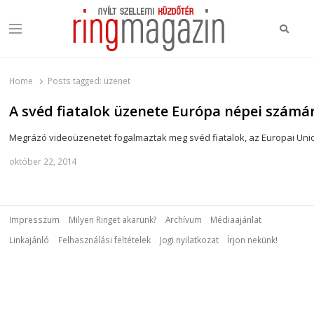
Keres
Menu
Ring Magazin
Nyílt szellemi küzdőtér
Home
Posts tagged:
üzenet
A svéd fiatalok üzenete Európa népei számá
Megrázó videoüzenetet fogalmaztak meg svéd fiatalok, az Europai Un
október 22, 2014
Impresszum
Milyen Ringet akarunk?
Archívum
Médiaajánlat
Linkajánló
Felhasználási feltételek
Jogi nyilatkozat
Írjon nekünk!