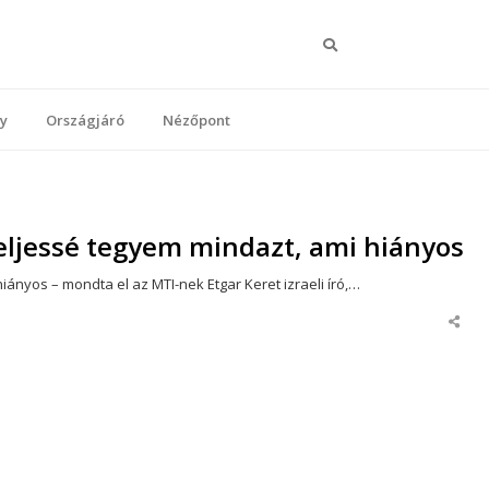
Keresés
y
Országjáró
Nézőpont
 teljessé tegyem mindazt, ami hiányos
iányos – mondta el az MTI-nek Etgar Keret izraeli író,…
Share
this
post