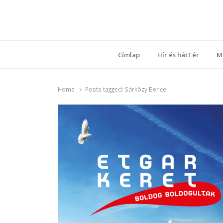
Ring
Nyílt sz
Címlap
Hír és hátTér
M
Home
Posts tagged:
Sárközy Bence