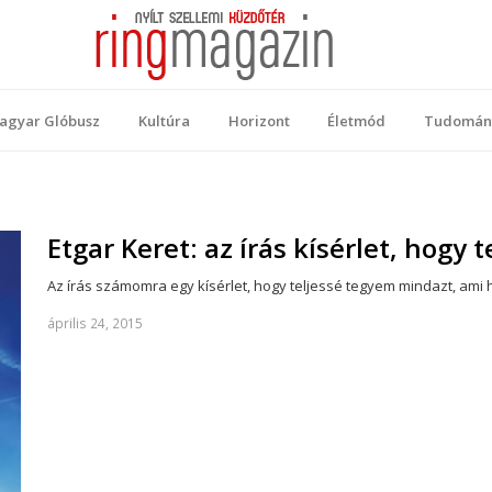
 Magazin
ellemi küzdőtér
agyar Glóbusz
Kultúra
Horizont
Életmód
Tudomán
Etgar Keret: az írás kísérlet, hogy
Az írás számomra egy kísérlet, hogy teljessé tegyem mindazt, ami h
április 24, 2015