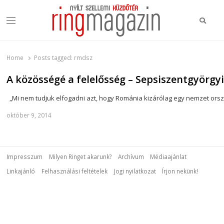
Keres
Menu
Ring Magazin
Nyílt szellemi küzdőtér
Home
Posts tagged:
rmdsz
A közösségé a felelősség – Sepsiszentgyörg
„Mi nem tudjuk elfogadni azt, hogy Románia kizárólag egy nemzet orszá
október 9, 2014
Impresszum
Milyen Ringet akarunk?
Archívum
Médiaajánlat
Linkajánló
Felhasználási feltételek
Jogi nyilatkozat
Írjon nekünk!