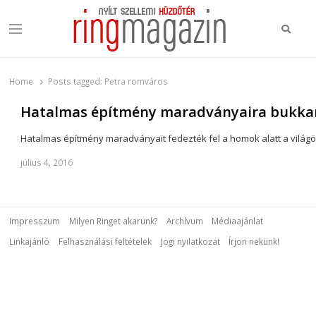
Keres
Menu
Ring Magazin
Nyílt szellemi küzdőtér
Home
Posts tagged:
Petra romváros
Hatalmas építmény maradványaira bukkan
Hatalmas építmény maradványait fedezték fel a homok alatt a világ
július 4, 2016
Impresszum
Milyen Ringet akarunk?
Archívum
Médiaajánlat
Linkajánló
Felhasználási feltételek
Jogi nyilatkozat
Írjon nekünk!