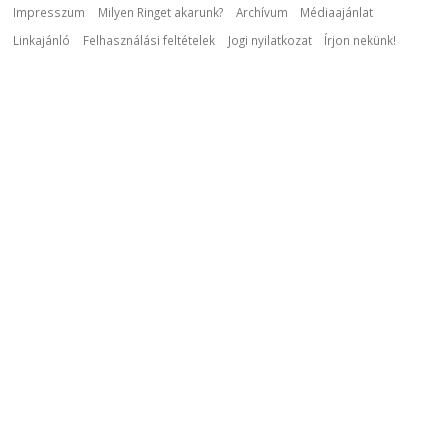
Impresszum
Milyen Ringet akarunk?
Archívum
Médiaajánlat
Linkajánló
Felhasználási feltételek
Jogi nyilatkozat
Írjon nekünk!