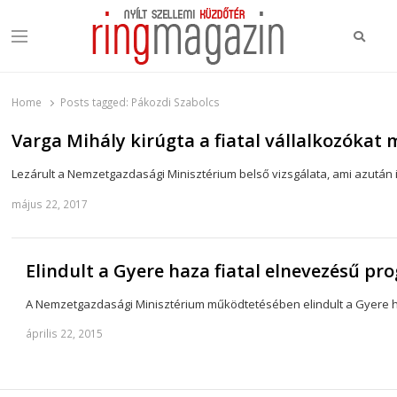
Keres
Menu
Ring Magazin
Nyílt szellemi küzdőtér
Home
Posts tagged:
Pákozdi Szabolcs
Varga Mihály kirúgta a fiatal vállalkozókat
Lezárult a Nemzetgazdasági Minisztérium belső vizsgálata, ami azután i
május 22, 2017
Elindult a Gyere haza fiatal elnevezésű pr
A Nemzetgazdasági Minisztérium működtetésében elindult a Gyere ha
április 22, 2015