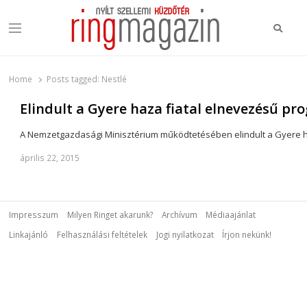
Keres
Menu
Ring Magazin
Nyílt szellemi küzdőtér
Home
Posts tagged:
Nestlé
Elindult a Gyere haza fiatal elnevezésű pr
A Nemzetgazdasági Minisztérium működtetésében elindult a Gyere ha
április 22, 2015
Impresszum
Milyen Ringet akarunk?
Archívum
Médiaajánlat
Linkajánló
Felhasználási feltételek
Jogi nyilatkozat
Írjon nekünk!