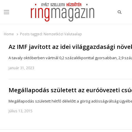
Keres
Menu
Ring Magazin
Nyílt szellemi küzdőtér
Home
Posts tagged:
Nemzetközi Valutaalap
Az IMF javított az idei világgazdasági növe
A tavaly októberben vártnál 0,2 százalékponttal gyorsabban, 2,9 szá
január 31, 2023
Megállapodás született az euróövezeti csú
Megállapodás született hétfő délelőtt a görög adósságválság ügyéb
július 13, 2015