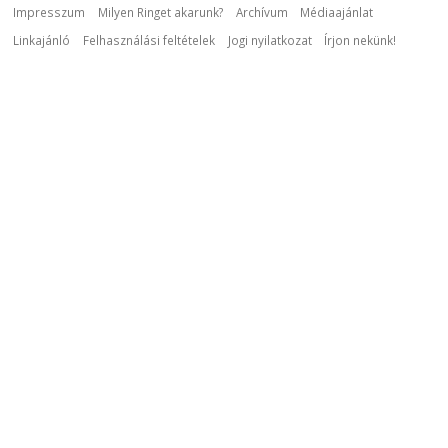
Impresszum
Milyen Ringet akarunk?
Archívum
Médiaajánlat
Linkajánló
Felhasználási feltételek
Jogi nyilatkozat
Írjon nekünk!