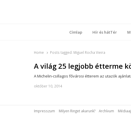
Ring
Nyílt sz
Címlap
Hír és hátTér
M
Home
Posts tagged:
Miguel Rocha Vieira
A világ 25 legjobb étterme 
A Michelin-csillagos fővárosi étterem az utazók ajánlat
október 10, 2014
Impresszum
Milyen Ringet akarunk?
Archívum
Médiaaj