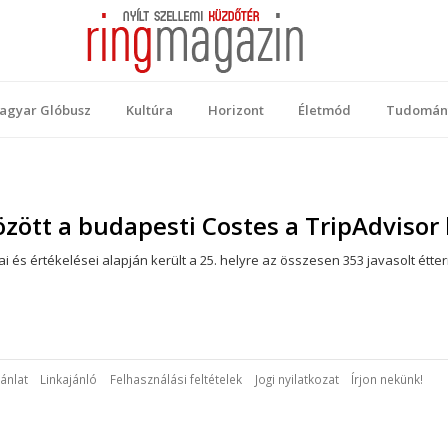
 Magazin
ellemi küzdőtér
agyar Glóbusz
Kultúra
Horizont
Életmód
Tudomán
között a budapesti Costes a TripAdvis
ai és értékelései alapján került a 25. helyre az összesen 353 javasolt étt
ánlat
Linkajánló
Felhasználási feltételek
Jogi nyilatkozat
Írjon nekünk!