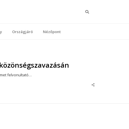
Keresés
y
Országjáró
Nézőpont
or közönségszavazásán
ermet felvonultató…
Share
this
post