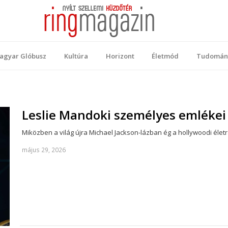
 Magazin
ellemi küzdőtér
agyar Glóbusz
Kultúra
Horizont
Életmód
Tudomán
Leslie Mandoki személyes emlékei 
Miközben a világ újra Michael Jackson-lázban ég a hollywoodi éle
május 29, 2026