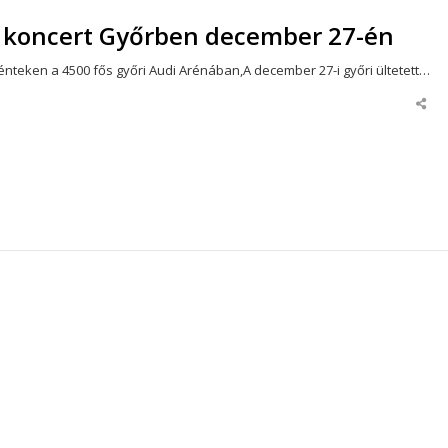
és koncert Győrben december 27-én
pénteken a 4500 fős győri Audi Arénában,A december 27-i győri ültetett…
Shar
this
post