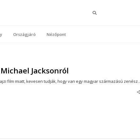
Keresés
y
Országjáró
Nézőpont
Michael Jacksonról
trajzi film miatt, kevesen tudják, hogy van egy magyar származású zenész
S
t
p