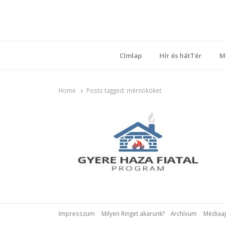
Ring
Nyílt sz
Címlap
Hír és hátTér
M
Home
Posts tagged:
mérnököket
Impresszum
Milyen Ringet akarunk?
Archívum
Médiaaj