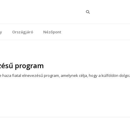
Keresés
y
Országjáró
Nézőpont
ezésű program
haza fiatal elnevezésű program, amelynek célja, hogy a külföldön dolg