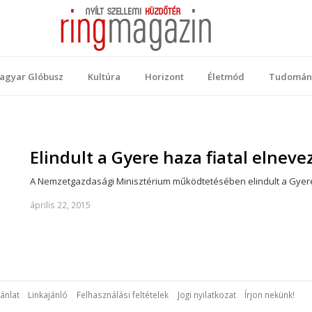
 Magazin
ellemi küzdőtér
agyar Glóbusz
Kultúra
Horizont
Életmód
Tudomán
Elindult a Gyere haza fiatal elnev
A Nemzetgazdasági Minisztérium működtetésében elindult a Gyere 
április 22, 2015
ánlat
Linkajánló
Felhasználási feltételek
Jogi nyilatkozat
Írjon nekünk!