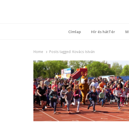
Ring
Nyílt sz
Címlap
Hír és hátTér
M
Home
Posts tagged:
Kovács István