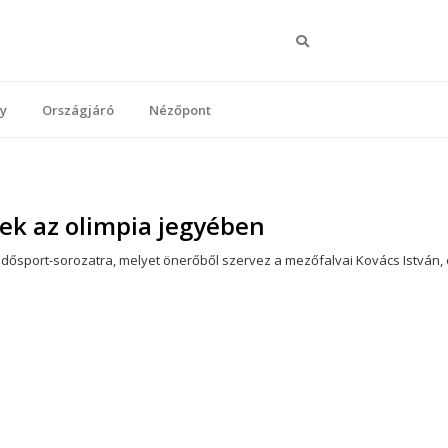
Keresés
y
Országjáró
Nézőpont
ek az olimpia jegyében
idősport-sorozatra, melyet önerőből szervez a mezőfalvai Kovács István, e