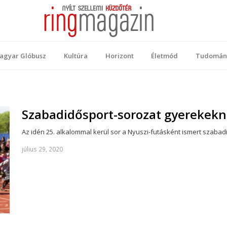
 Magazin
ellemi küzdőtér
agyar Glóbusz
Kultúra
Horizont
Életmód
Tudomán
Szabadidősport-sorozat gyerekekn
Az idén 25. alkalommal kerül sor a Nyuszi-futásként ismert szabad
július 29, 2020