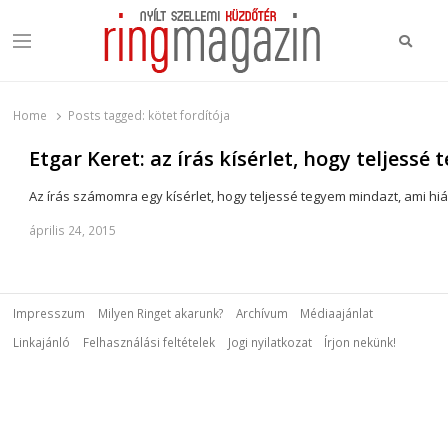
Keres
Menu
Ring Magazin
Nyílt szellemi küzdőtér
Home
Posts tagged:
kötet fordítója
Etgar Keret: az írás kísérlet, hogy teljess
Az írás számomra egy kísérlet, hogy teljessé tegyem mindazt, ami hiá
április 24, 2015
Impresszum
Milyen Ringet akarunk?
Archívum
Médiaajánlat
Linkajánló
Felhasználási feltételek
Jogi nyilatkozat
Írjon nekünk!