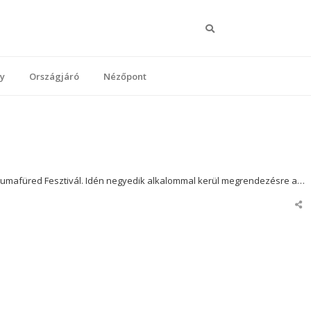
Keresés
y
Országjáró
Nézőpont
t a Dumafüred Fesztivál. Idén negyedik alkalommal kerül megrendezésre a…
Sha
this
pos