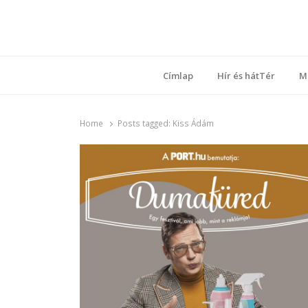
Ring
Nyílt sz
Címlap
Hír és hátTér
M
Home
Posts tagged:
Kiss Ádám