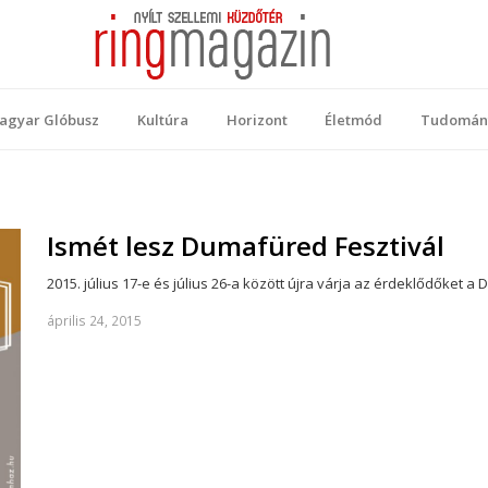
 Magazin
ellemi küzdőtér
agyar Glóbusz
Kultúra
Horizont
Életmód
Tudomán
Ismét lesz Dumafüred Fesztivál
2015. július 17-e és július 26-a között újra várja az érdeklődőke
április 24, 2015