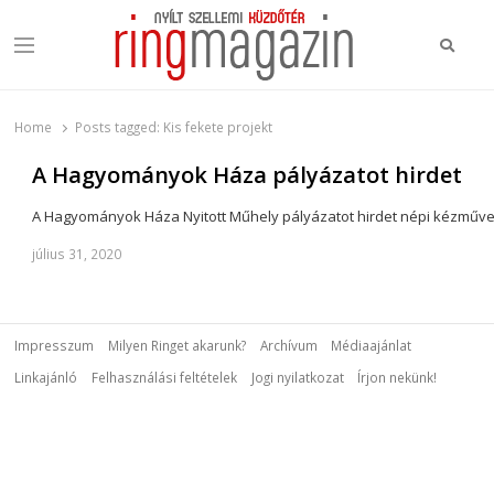
Keres
Menu
Ring Magazin
Nyílt szellemi küzdőtér
Home
Posts tagged:
Kis fekete projekt
A Hagyományok Háza pályázatot hirdet
A Hagyományok Háza Nyitott Műhely pályázatot hirdet népi kézműves
július 31, 2020
Impresszum
Milyen Ringet akarunk?
Archívum
Médiaajánlat
Linkajánló
Felhasználási feltételek
Jogi nyilatkozat
Írjon nekünk!