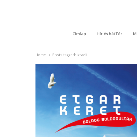
Ring
Nyílt sz
Címlap
Hír és hátTér
M
Home
Posts tagged:
izraeli