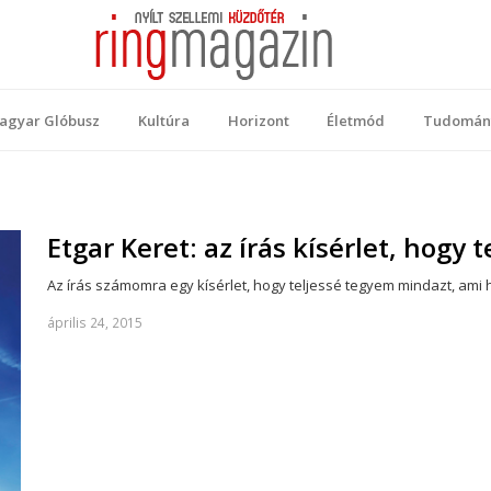
 Magazin
ellemi küzdőtér
agyar Glóbusz
Kultúra
Horizont
Életmód
Tudomán
Etgar Keret: az írás kísérlet, hogy
Az írás számomra egy kísérlet, hogy teljessé tegyem mindazt, ami h
április 24, 2015