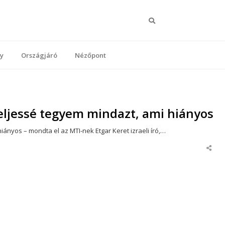
Keresés
y
Országjáró
Nézőpont
 teljessé tegyem mindazt, ami hiányos
iányos – mondta el az MTI-nek Etgar Keret izraeli író,…
Share
this
post