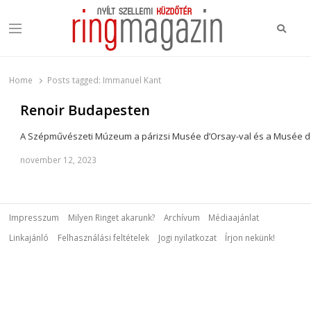
Keres
Menu
Ring Magazin
Nyílt szellemi küzdőtér
Home
Posts tagged:
Immanuel Kant
Renoir Budapesten
A Szépművészeti Múzeum a párizsi Musée d’Orsay-val és a Musée de
november 12, 2023
Impresszum
Milyen Ringet akarunk?
Archívum
Médiaajánlat
Linkajánló
Felhasználási feltételek
Jogi nyilatkozat
Írjon nekünk!