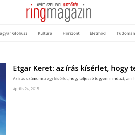
 Magazin
ellemi küzdőtér
agyar Glóbusz
Kultúra
Horizont
Életmód
Tudomán
Etgar Keret: az írás kísérlet, hogy
Az írás számomra egy kísérlet, hogy teljessé tegyem mindazt, ami h
április 24, 2015