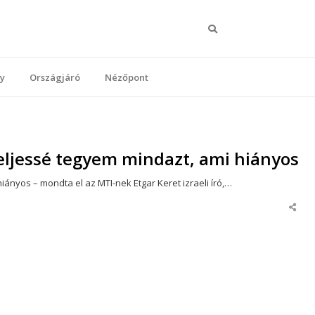
Keresés
y
Országjáró
Nézőpont
 teljessé tegyem mindazt, ami hiányos
iányos – mondta el az MTI-nek Etgar Keret izraeli író,…
Share
this
post