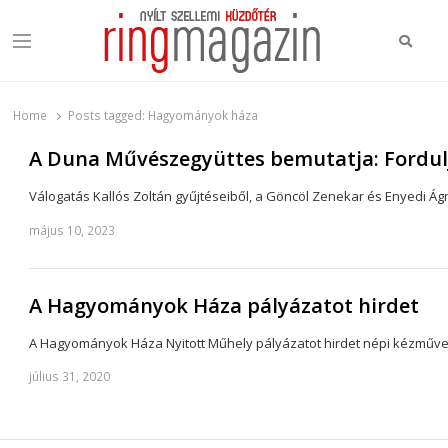
Keres
Menu
Ring Magazin
Nyílt szellemi küzdőtér
Home
Posts tagged:
Hagyományok háza
A Duna Művészegyüttes bemutatja: Fordul
Válogatás Kallós Zoltán gyűjtéseiből, a Göncöl Zenekar és Enyedi 
május 10, 2023
A Hagyományok Háza pályázatot hirdet
A Hagyományok Háza Nyitott Műhely pályázatot hirdet népi kézműves
július 31, 2020