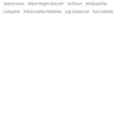
Impresszum
Milyen Ringet akarunk?
Archívum
Médiaajánlat
Linkajánló
Felhasználási feltételek
Jogi nyilatkozat
Írjon nekünk!