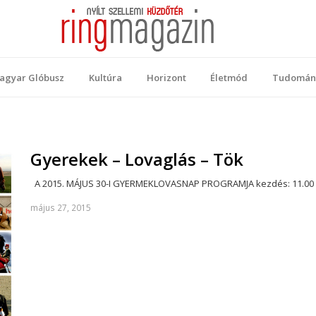
 Magazin
ellemi küzdőtér
agyar Glóbusz
Kultúra
Horizont
Életmód
Tudomán
Gyerekek – Lovaglás – Tök
A 2015. MÁJUS 30-I GYERMEKLOVASNAP PROGRAMJA kezdés: 11.00 vé
május 27, 2015