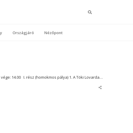
Keresés
y
Országjáró
Nézőpont
ge: 14.00 I. rész (homokmos pálya) 1. A Töki Lovarda…
Share
this
post