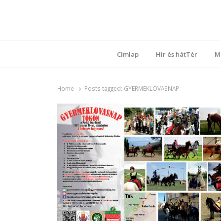
Ring
Nyílt sz
Címlap
Hír és hátTér
M
Home
Posts tagged:
GYERMEKLOVASNAP