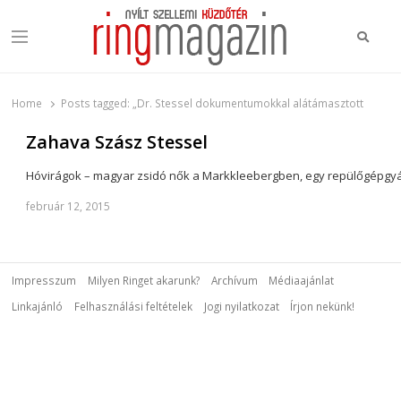
Keres
Menu
Ring Magazin
Nyílt szellemi küzdőtér
Home
Posts tagged:
„Dr. Stessel dokumentumokkal alátámasztott
Zahava Szász Stessel
Hóvirágok – magyar zsidó nők a Markkleebergben, egy repülőgépgyár
február 12, 2015
Impresszum
Milyen Ringet akarunk?
Archívum
Médiaajánlat
Linkajánló
Felhasználási feltételek
Jogi nyilatkozat
Írjon nekünk!