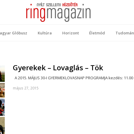
 Magazin
ellemi küzdőtér
agyar Glóbusz
Kultúra
Horizont
Életmód
Tudomán
Gyerekek – Lovaglás – Tök
A 2015. MÁJUS 30-I GYERMEKLOVASNAP PROGRAMJA kezdés: 11.00 vé
május 27, 2015