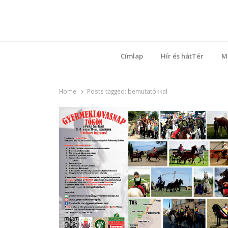
Ring
Nyílt sz
Címlap
Hír és hátTér
M
Home
Posts tagged:
bemutatókkal