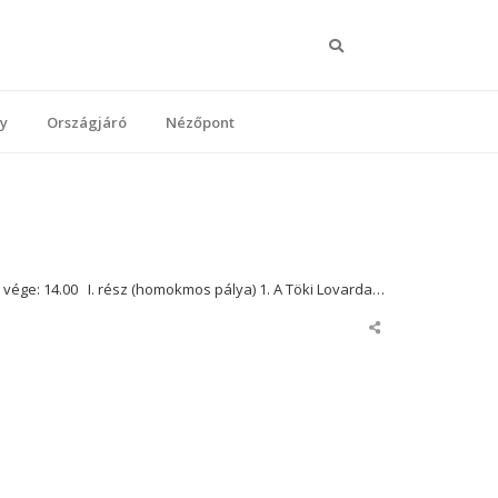
Keresés
y
Országjáró
Nézőpont
ge: 14.00 I. rész (homokmos pálya) 1. A Töki Lovarda…
Share
this
post