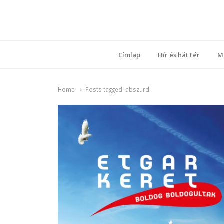
Ring
Nyílt sz
Címlap
Hír és hátTér
M
Home
Posts tagged:
abszurd