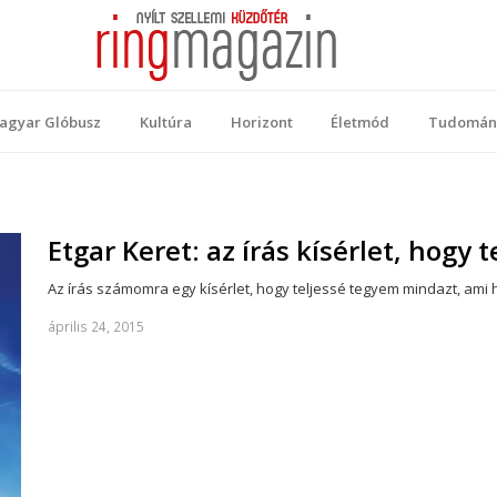
 Magazin
ellemi küzdőtér
agyar Glóbusz
Kultúra
Horizont
Életmód
Tudomán
Etgar Keret: az írás kísérlet, hogy
Az írás számomra egy kísérlet, hogy teljessé tegyem mindazt, ami h
április 24, 2015