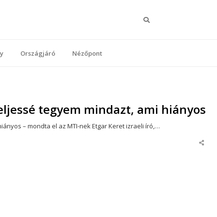
Keresés
y
Országjáró
Nézőpont
 teljessé tegyem mindazt, ami hiányos
iányos – mondta el az MTI-nek Etgar Keret izraeli író,…
Share
this
post