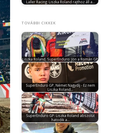
Laller Racing: Liszka Roland rajthoz áll a…
december 11, 2025
Liszka Roland sosem
pihen. A Laller Racing Dakar Team
pilótája…
TOVÁBBI CIKKEK
Liszka Roland, SuperEnduro: Jön a Román GP!
január 19, 2024
Több szempontból is
vízválasztóhoz érkezett a SuperEnduro
GP junior világbajnokság.…
SuperEnduro GP, Német Nagydíj - Ez nem
Liszka Roland…
január 7, 2024
A németországi Riesába
érkezett a SuperEnduro GP
világbajnokság mezőnye, ahol…
SuperEnduro GP: Liszka Roland abszolút
hatodik a…
január 21, 2024
Ezen a hétvégén a sorozat
történetében első alkalommal a közeli…