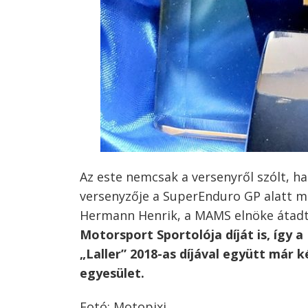
Az este nemcsak a versenyről szólt, h
versenyzője a SuperEnduro GP alatt m
Hermann Henrik, a MAMS elnöke átad
Motorsport Sportolója díját is, így 
„Laller” 2018-as díjával együtt már k
egyesület.
Fotó: Motopixi