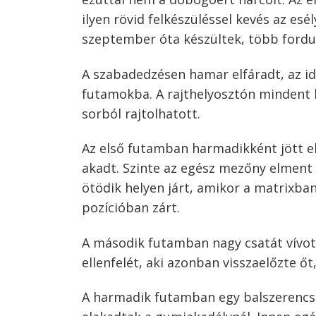
ilyen rövid felkészüléssel kevés az es
szeptember óta készültek, több fordul
A szabadedzésen hamar elfáradt, az i
futamokba. A rajthelyosztón mindent b
sorból rajtolhatott.
Az első futamban harmadikként jött el 
akadt. Szinte az egész mezőny elment 
ötödik helyen járt, amikor a matrixban
pozícióban zárt.
A második futamban nagy csatát vívot
Bejegyzés
ellenfelét, aki azonban visszaelőzte őt
navigáció
s
A harmadik futamban egy balszerencsés