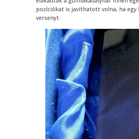
elakadtak a gumiakadálynál. Innen egé
pozíciókat is javíthatott volna, ha eg
versenyt.