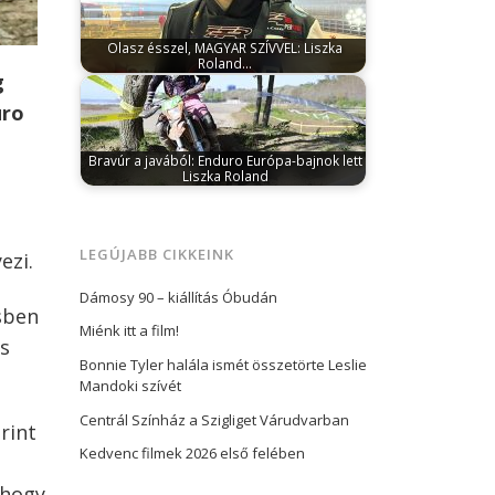
Olasz ésszel, MAGYAR SZÍVVEL: Liszka
Roland…
g
december 14, 2024
Még csak alig ért véget
a SuperEnduro GP előző szezonja…
uro
Bravúr a javából: Enduro Európa-bajnok lett
Liszka Roland
október 14, 2025
A mögöttünk hagyott
hétvégén rendezték a 2025-ös enduro
Európa-bajnokság utolsó…
LEGÚJABB CIKKEINK
ezi.
Dámosy 90 – kiállítás Óbudán
ésben
Miénk itt a film!
ss
Bonnie Tyler halála ismét összetörte Leslie
Mandoki szívét
Centrál Színház a Szigliget Várudvarban
rint
Kedvenc filmek 2026 első felében
 hogy