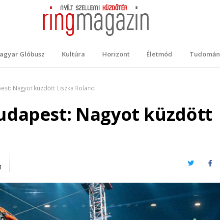
 Magazin
ellemi küzdőtér
agyar Glóbusz
Kultúra
Horizont
Életmód
Tudomán
st: Nagyot küzdött Liszka Roland
udapest: Nagyot küzdött
Twitter
Fa
1