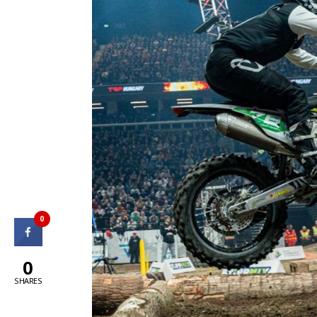
0
0
SHARES