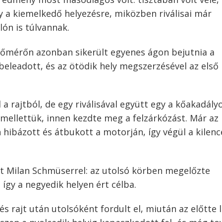
ély a kiemelkedő helyezésre, miközben riválisai már
ón is túlvannak.
dőmérőn azonban sikerült egyenes ágon bejutnia a
eleadott, és az ötödik hely megszerzésével az első
a rajtból, de egy riválisával együtt egy a kőakadály
mellettük, innen kezdte meg a felzárkózást. Már az
 hibázott és átbukott a motorján, így végül a kilenc
t Milan Schmüserrel: az utolsó körben megelőzte
, így a negyedik helyen ért célba.
 rajt után utolsóként fordult el, miután az előtte 