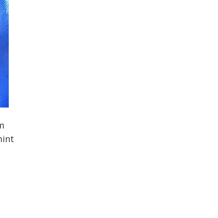
am
mint