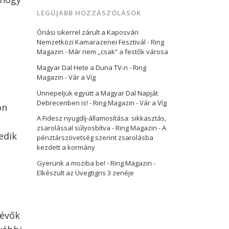
LEGÚJABB HOZZÁSZÓLÁSOK
Óriási sikerrel zárult a Kaposvári
Nemzetközi Kamarazenei Fesztivál - Ring
Magazin
-
Már nem ,,csak” a festők városa
Magyar Dal Hete a Duna TV-n - Ring
Magazin
-
Vár a Víg
Ünnepeljük együtt a Magyar Dal Napját
Debrecenben is! - Ring Magazin
-
Vár a Víg
on
A Fidesz nyugdíj-államosítása: sikkasztás,
zsarolással súlyosbítva - Ring Magazin
-
A
edik
pénztárszövetség szerint zsarolásba
kezdett a kormány
Gyerünk a moziba be! - Ring Magazin
-
Elkészült az Üvegtigris 3 zenéje
lévők