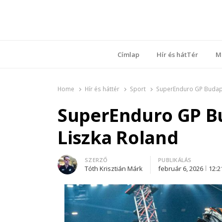
Ring
Nyílt sz
Címlap
Hír és hátTér
M
Home
Hír és háttér
Sport
SuperEnduro GP Budape
SuperEnduro GP B
Liszka Roland
Author
SZERZŐ
PUBLIKÁLÁS
Tóth Krisztián Márk
február 6, 2026
12:2