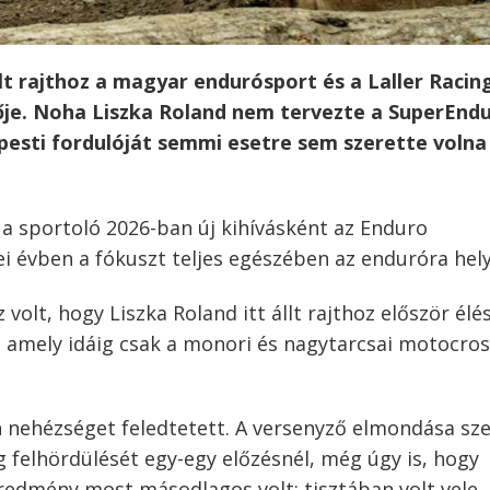
t rajthoz a magyar endurósport és a Laller Racin
je. Noha Liszka Roland nem tervezte a SuperEnd
apesti fordulóját semmi esetre sem szerette volna
a sportoló 2026-ban új kihívásként az Enduro
ei évben a fókuszt teljes egészében az enduróra hely
volt, hogy Liszka Roland itt állt rajthoz először él
, amely idáig csak a monori és nagytarcsai motocro
nehézséget feledtetett. A versenyző elmondása sze
g felhördülését egy-egy előzésnél, még úgy is, hogy
redmény most másodlagos volt: tisztában volt vele,