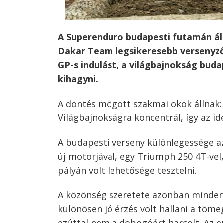
A Superenduro budapesti futamán áll
Dakar Team legsikeresebb versenyző
GP-s indulást, a világbajnokság bud
kihagyni.
A döntés mögött szakmai okok állnak: 
Világbajnokságra koncentrál, így az id
A budapesti verseny különlegessége az 
új motorjával, egy Triumph 250 4T-vel
pályán volt lehetősége tesztelni.
A közönség szeretete azonban minden 
különösen jó érzés volt hallani a töme
ezúttal nem a dobogóért harcolt. Az e