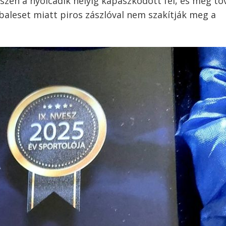
szen a nyolcadik helyig kapaszkodott fel, és még to
y baleset miatt piros zászlóval nem szakítják meg a