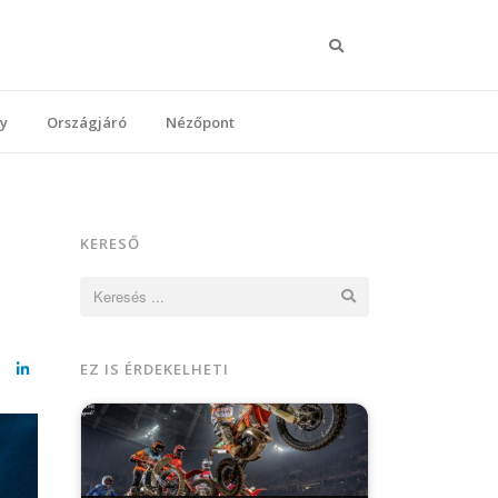
Keresés
y
Országjáró
Nézőpont
KERESŐ
Keresés:
EZ IS ÉRDEKELHETI
cebook
LinkedIn