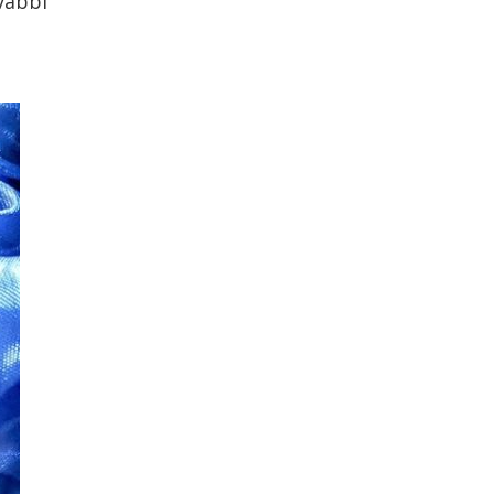
vábbi