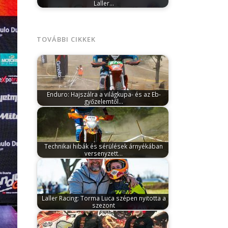
Laller…
június 29, 2025
Egy békési kis faluban –
Nagyszénáson – minden esztendőben
összegyűlik…
TOVÁBBI CIKKEK
Enduro: Hajszálra a világkupa- és az Eb-
győzelemtől…
szeptember 30, 2025
Liszka Roland
kiemelkedő teljesítményt nyújtott a 2025-
ös EnduroGP of Italy…
Technikai hibák és sérülések árnyékában
versenyzett…
április 26, 2026
A tamási kétnapos
enduróhétvége komoly kihívások elé
állította a Laller…
Laller Racing: Torma Luca szépen nyitotta a
szezont
március 20, 2026
A Laller Racing Dakar
Team számára Pécsen vette kezdetét a…