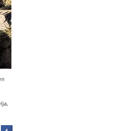
en
lja,