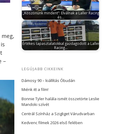
„Köszönünk mindent”: Elválnak a Laller Racing
és…
február 18, 2026
Sok-sok bajnoki cím, Év
Motorsportólója díj, enduró EB és
világkupagyőzelem,…
t meg,
is
Értékes tapasztalatokkal gazdagodott a Laller
Racing…
t
június 8, 2026
A júniusi versenynaptár
ezúttal egyetlen versenyt tartogatott a
e –
Laller Racing…
LEGÚJABB CIKKEINK
Dámosy 90 – kiállítás Óbudán
Miénk itt a film!
Bonnie Tyler halála ismét összetörte Leslie
Mandoki szívét
Centrál Színház a Szigliget Várudvarban
Kedvenc filmek 2026 első felében