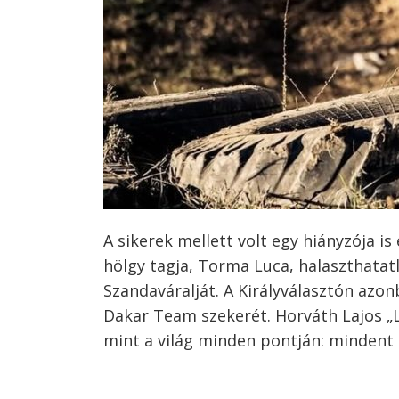
A sikerek mellett volt egy hiányzója i
hölgy tagja, Torma Luca, halaszthatatl
Szandaváralját. A Királyválasztón azonb
Dakar Team szekerét. Horváth Lajos „Lal
mint a világ minden pontján: mindent