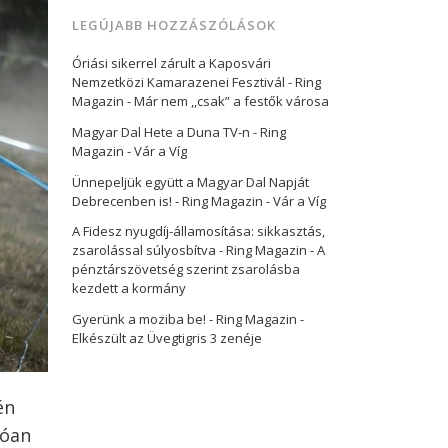
LEGÚJABB HOZZÁSZÓLÁSOK
Óriási sikerrel zárult a Kaposvári
Nemzetközi Kamarazenei Fesztivál - Ring
Magazin
-
Már nem ,,csak” a festők városa
Magyar Dal Hete a Duna TV-n - Ring
Magazin
-
Vár a Víg
Ünnepeljük együtt a Magyar Dal Napját
Debrecenben is! - Ring Magazin
-
Vár a Víg
A Fidesz nyugdíj-államosítása: sikkasztás,
zsarolással súlyosbítva - Ring Magazin
-
A
pénztárszövetség szerint zsarolásba
kezdett a kormány
Gyerünk a moziba be! - Ring Magazin
-
Elkészült az Üvegtigris 3 zenéje
én
lóan