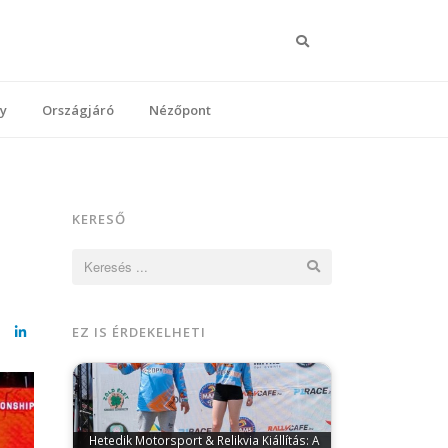
Keresés
y
Országjáró
Nézőpont
KERESŐ
Keresés:
EZ IS ÉRDEKELHETI
cebook
LinkedIn
Hetedik Motorsport & Relikvia Kiállítás: A