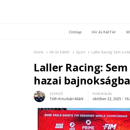
Ring
Nyílt sz
Címlap
Hír és hátTér
M
Home
Hír és háttér
Sport
Laller Racing: Sem a vi
Laller Racing: Sem
hazai bajnokságban
Author
SZERZŐ
PUBLIKÁLÁS
Tóth Krisztián Márk
október 22, 2025
16: