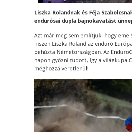
Liszka Rolandnak és Féja Szabolcsna
endurósai dupla bajnokavatást ünn
Azt már meg sem említjük, hogy eme s
hiszen Liszka Roland az enduró Európ
behúzta Németországban. Az EnduroG
napon győzni tudott, így a világkupa 
méghozzá veretlenül!