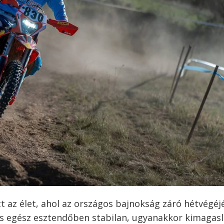
tt az élet, ahol az országos bajnokság záró hétvégéj
lcs egész esztendőben stabilan, ugyanakkor kimagas