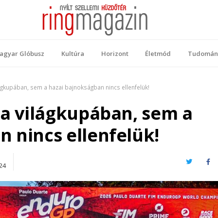
 Magazin
ellemi küzdőtér
agyar Glóbusz
Kultúra
Horizont
Életmód
Tudomán
lágkupában, sem a hazai bajnokságban nincs ellenfelük!
 a világkupában, sem a
 nincs ellenfelük!
Twitter
Fa
24