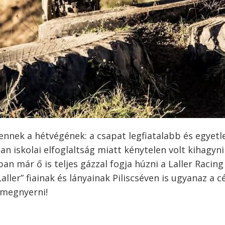
s ennek a hétvégének: a csapat legfiatalabb és egyetl
an iskolai elfoglaltság miatt kénytelen volt kihagyni
an már ő is teljes gázzal fogja húzni a Laller Racing
ler” fiainak és lányainak Piliscséven is ugyanaz a cé
 megnyerni!