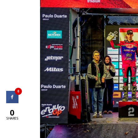
0
0
SHARES