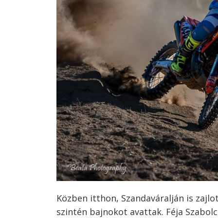
Bejegyzés
navigáció
s
Közben itthon, Szandaváralján is zajlo
szintén bajnokot avattak. Féja Szabo