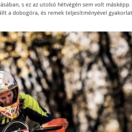
rásában, s ez az utolsó hétvégén sem volt másképp.
állt a dobogóra, és remek teljesítményével gyakorlat