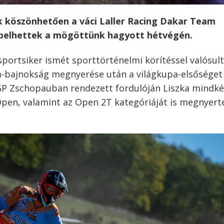
k köszönhetően a váci Laller Racing Dakar Team
epelhettek a mögöttünk hagyott hétvégén.
portsiker ismét sporttörténelmi körítéssel valósul
a-bajnokság megnyerése után a világkupa-elsőséget 
P Zschopauban rendezett fordulóján Liszka mindké
Open, valamint az Open 2T kategóriáját is megnyert