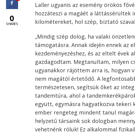
Laller ugyanis az esemény örökös főv
hozzáteszi a magáét a láttássérültek 
0
kilométereket, hol szép, biztató szava
SHARES
„Mindig szép dolog, ha valaki önzetlen
támogatásra. Annak idején ennek az e
kezdeményezéshez, és az eltelt évek a
gazdagodtam. Megtanultam, milyen csod
ugyanakkor rájöttem arra is, hogyan vi
nem magától értetődő. A legfontosabb
természetesen, segítsük őket az integ
tandemtúra, ahol a tandemkerékpároko
együtt, egymásra hagyatkozva tekeri k
ember rengeteg mindent tanul magáról,
helyzetű társaink sok dologban menny
vehetnénk róluk! Ez alkalommal fizikai