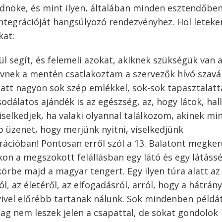
édnöke, és mint ilyen, általában minden esztendőbe
integrációját hangsúlyozó rendezvényhez. Hol leteke
kat:
ül segít, és felemeli azokat, akiknek szükségük van 
lvnek a mentén csatlakoztam a szervezők hívó szavá
latt nagyon sok szép emlékkel, sok-sok tapasztalatt
álatos ajándék is az egészség, az, hogy látok, hall
selkedjek, ha valaki olyannal találkozom, akinek mi
 üzenet, hogy merjünk nyitni, viselkedjünk
rációban! Pontosan erről szól a 13. Balatont megker
n a megszokott felállásban egy látó és egy látássé
örbe majd a magyar tengert. Egy ilyen túra alatt az
 az életéről, az elfogadásról, arról, hogy a hátrán
ivel előrébb tartanak nálunk. Sok mindenben példá
lag nem leszek jelen a csapattal, de sokat gondolok