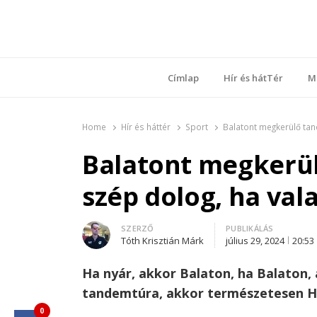
Ring
Nyílt sz
Címlap
Hír és hátTér
M
Home
Hír és háttér
Sport
Balatont megkerülő tand
Balatont megkerü
szép dolog, ha vala
Author
SZERZŐ
PUBLIKÁLÁS
Tóth Krisztián Márk
július 29, 2024
20:53
Ha nyár, akkor Balaton, ha Balaton,
tandemtúra, akkor természetesen Ho
0