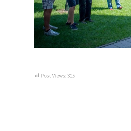
Post Views:
325