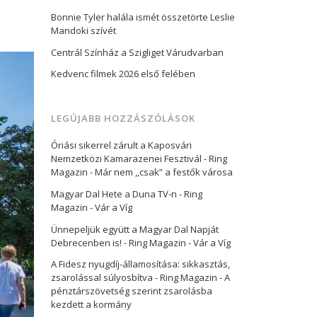
Bonnie Tyler halála ismét összetörte Leslie
Mandoki szívét
Centrál Színház a Szigliget Várudvarban
Kedvenc filmek 2026 első felében
LEGÚJABB HOZZÁSZÓLÁSOK
Óriási sikerrel zárult a Kaposvári
Nemzetközi Kamarazenei Fesztivál - Ring
Magazin
-
Már nem ,,csak” a festők városa
Magyar Dal Hete a Duna TV-n - Ring
Magazin
-
Vár a Víg
Ünnepeljük együtt a Magyar Dal Napját
Debrecenben is! - Ring Magazin
-
Vár a Víg
A Fidesz nyugdíj-államosítása: sikkasztás,
zsarolással súlyosbítva - Ring Magazin
-
A
pénztárszövetség szerint zsarolásba
kezdett a kormány