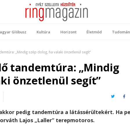
 Magazin
ellemi küzdőtér
agyar Glóbusz
Kultúra
Horizont
Életmód
Tudomán
emtúra: „Mindig szép dolog, ha valaki önzetlenül segít”
lő tandemtúra: „Mindig
ki önzetlenül segít”
Twitter
Fa
 akkor pedig tandemtúra a látássérültekért. Ha p
rváth Lajos „Laller” terepmotoros.