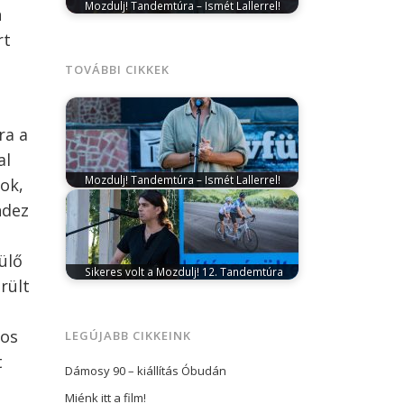
Mozdulj! Tandemtúra – Ismét Lallerrel!
n
augusztus 24, 2023
Ahogy az az elmúlt
rt
években már megszokottá vált, Horváth
Lajos…
TOVÁBBI CIKKEK
a
ra a
al
Mozdulj! Tandemtúra – Ismét Lallerrel!
ok,
augusztus 24, 2023
Ahogy az az elmúlt
ndez
években már megszokottá vált, Horváth
Lajos…
ülő
Sikeres volt a Mozdulj! 12. Tandemtúra
rült
augusztus 28, 2023
A 248 kilométeres
távot 76 lelkes résztvevő tette meg,
végigjárva…
yos
LEGÚJABB CIKKEINK
t
Dámosy 90 – kiállítás Óbudán
Miénk itt a film!