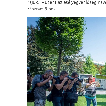
rájuk.” – üzent az esélyegyenlőség ne
résztvevőinek.
Bejegyzés
navigáció
s