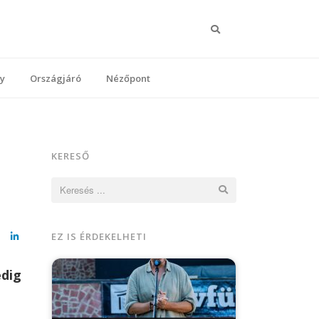
Keresés
y
Országjáró
Nézőpont
KERESŐ
Keresés:
EZ IS ÉRDEKELHETI
cebook
LinkedIn
edig