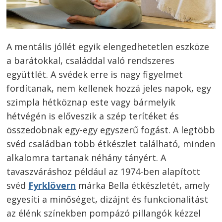
A mentális jóllét egyik elengedhetetlen eszköze
a barátokkal, családdal való rendszeres
együttlét. A svédek erre is nagy figyelmet
fordítanak, nem kellenek hozzá jeles napok, egy
szimpla hétköznap este vagy bármelyik
hétvégén is előveszik a szép terítéket és
összedobnak egy-egy egyszerű fogást. A legtöbb
svéd családban több étkészlet található, minden
alkalomra tartanak néhány tányért. A
tavaszváráshoz például az 1974-ben alapított
svéd
Fyrklövern
márka Bella étkészletét, amely
egyesíti a minőséget, dizájnt és funkcionalitást
az élénk színekben pompázó pillangók kézzel