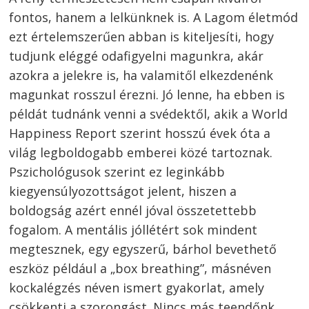
fontos, hanem a lelkünknek is. A Lagom életmód
ezt értelemszerűen abban is kiteljesíti, hogy
tudjunk eléggé odafigyelni magunkra, akár
azokra a jelekre is, ha valamitől elkezdenénk
magunkat rosszul érezni. Jó lenne, ha ebben is
példát tudnánk venni a svédektől, akik a World
Happiness Report szerint hosszú évek óta a
világ legboldogabb emberei közé tartoznak.
Pszichológusok szerint ez leginkább
kiegyensúlyozottságot jelent, hiszen a
boldogság azért ennél jóval összetettebb
fogalom. A mentális jóllétért sok mindent
megtesznek, egy egyszerű, bárhol bevethető
eszköz például a „box breathing”, másnéven
kockalégzés néven ismert gyakorlat, amely
csökkenti a szorongást. Nincs más teendőnk,