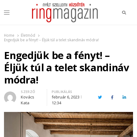
Keres
Menu
Ring Magazin
Nyílt szellemi küzdőtér
Home
Életmód
Engedjük be a fényt! – Éljük túl a telet skandináv módra!
Engedjük be a fényt! –
Éljük túl a telet skandináv
módra!
Author
SZERZŐ
PUBLIKÁLÁS
Kovács
február 6, 2023
Twitter
Facebook
Linked
Kata
12:34