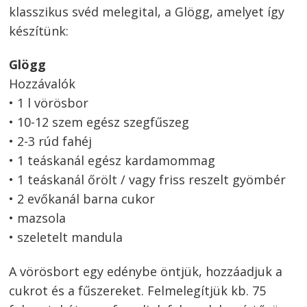
klasszikus svéd melegital, a Glögg, amelyet így
készítünk:
Glögg
Hozzávalók
• 1 l vörösbor
• 10-12 szem egész szegfűszeg
• 2-3 rúd fahéj
• 1 teáskanál egész kardamommag
• 1 teáskanál őrölt / vagy friss reszelt gyömbér
• 2 evőkanál barna cukor
• mazsola
• szeletelt mandula
A vörösbort egy edénybe öntjük, hozzáadjuk a
cukrot és a fűszereket. Felmelegítjük kb. 75