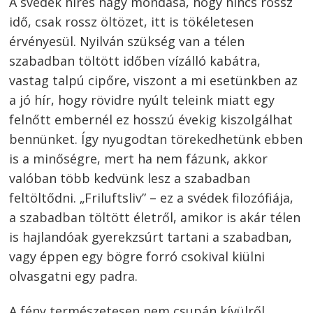
A svédek híres nagy mondása, hogy nincs rossz
idő, csak rossz öltözet, itt is tökéletesen
érvényesül. Nyilván szükség van a télen
szabadban töltött időben vízálló kabátra,
vastag talpú cipőre, viszont a mi esetünkben az
a jó hír, hogy rövidre nyúlt teleink miatt egy
felnőtt embernél ez hosszú évekig kiszolgálhat
bennünket. Így nyugodtan törekedhetünk ebben
is a minőségre, mert ha nem fázunk, akkor
valóban több kedvünk lesz a szabadban
feltöltődni. „Friluftsliv” – ez a svédek filozófiája,
a szabadban töltött életről, amikor is akár télen
is hajlandóak gyerekzsúrt tartani a szabadban,
vagy éppen egy bögre forró csokival kiülni
olvasgatni egy padra.
A fény természetesen nem csupán kívülről