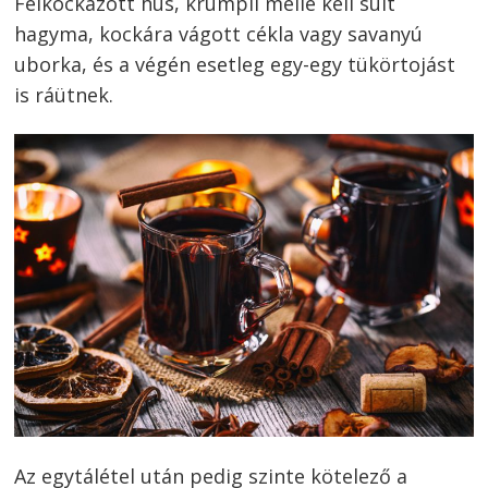
Felkockázott hús, krumpli mellé kell sült
hagyma, kockára vágott cékla vagy savanyú
uborka, és a végén esetleg egy-egy tükörtojást
is ráütnek.
Az egytálétel után pedig szinte kötelező a