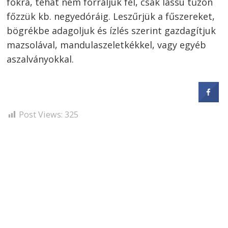
fokra, tehát nem forraljuk fel, csak lassú tűzön
főzzük kb. negyedóráig. Leszűrjük a fűszereket,
bögrékbe adagoljuk és ízlés szerint gazdagítjuk
mazsolával, mandulaszeletkékkel, vagy egyéb
aszalványokkal.
Post Views:
325