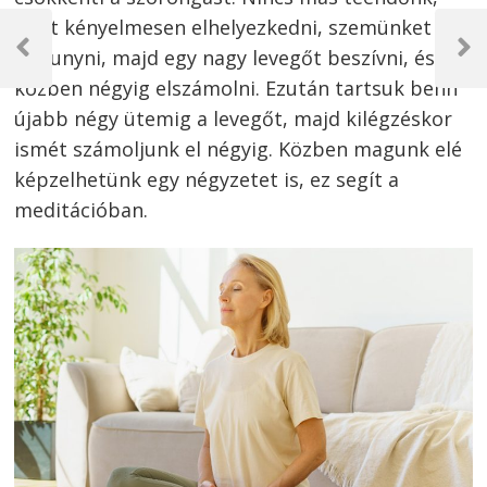
Bejegyzés
mint kényelmesen elhelyezkedni, szemünket
navigáció
behunyni, majd egy nagy levegőt beszívni, és
Previous
Next
Post
Post
közben négyig elszámolni. Ezután tartsuk benn
újabb négy ütemig a levegőt, majd kilégzéskor
ismét számoljunk el négyig. Közben magunk elé
képzelhetünk egy négyzetet is, ez segít a
meditációban.