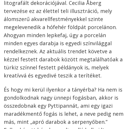
litografált dekorációjával. Cecilia Åberg
tervezése ez az élettel teli illusztráció, mely
álomszerű akvarellfestményekkel szinte
megelevenedik a hófehér földpát porcelánon.
Ahogyan minden lepkefaj, úgy a porcelán
minden egyes darabja is egyedi színvilággal
rendelkeznek. Az aktuális trendet követve a
kézzel festett darabok között megtalálhatóak a
türkiz színnel festett példányok is, melyek
kreatívvá és egyedivé teszik a terítéket.
És hogy mi kerül ilyenkor a tányérba? Ha nem is
gondolkodnak nagy ünnepi fogásban, akkor is
összedobnak egy Pyttipannát, ami egy igazi
maradékmentő fogás is lehet, a neve pedig nem
más, mint „apró darabok a serpenyőben.”