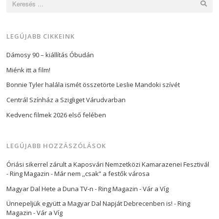
LEGÚJABB CIKKEINK
Dámosy 90 – kiállítás Óbudán
Miénk itt a film!
Bonnie Tyler halála ismét összetörte Leslie Mandoki szívét
Centrál Színház a Szigliget Várudvarban
Kedvenc filmek 2026 első felében
LEGÚJABB HOZZÁSZÓLÁSOK
Óriási sikerrel zárult a Kaposvári Nemzetközi Kamarazenei Fesztivál
- Ring Magazin
-
Már nem ,,csak” a festők városa
Magyar Dal Hete a Duna TV-n - Ring Magazin
-
Vár a Víg
Ünnepeljük együtt a Magyar Dal Napját Debrecenben is! - Ring
Magazin
-
Vár a Víg