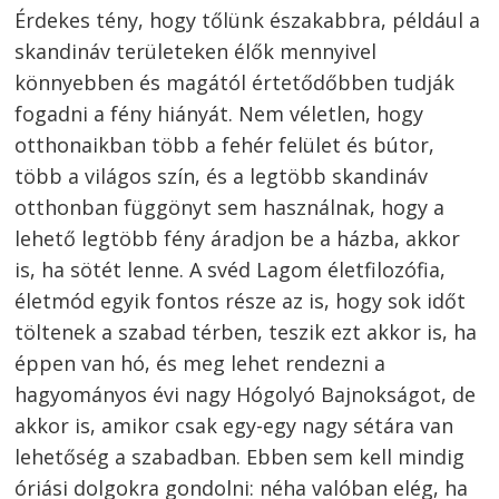
Érdekes tény, hogy tőlünk északabbra, például a
skandináv területeken élők mennyivel
könnyebben és magától értetődőbben tudják
fogadni a fény hiányát. Nem véletlen, hogy
otthonaikban több a fehér felület és bútor,
több a világos szín, és a legtöbb skandináv
otthonban függönyt sem használnak, hogy a
lehető legtöbb fény áradjon be a házba, akkor
is, ha sötét lenne. A svéd Lagom életfilozófia,
életmód egyik fontos része az is, hogy sok időt
töltenek a szabad térben, teszik ezt akkor is, ha
éppen van hó, és meg lehet rendezni a
hagyományos évi nagy Hógolyó Bajnokságot, de
akkor is, amikor csak egy-egy nagy sétára van
lehetőség a szabadban. Ebben sem kell mindig
óriási dolgokra gondolni: néha valóban elég, ha