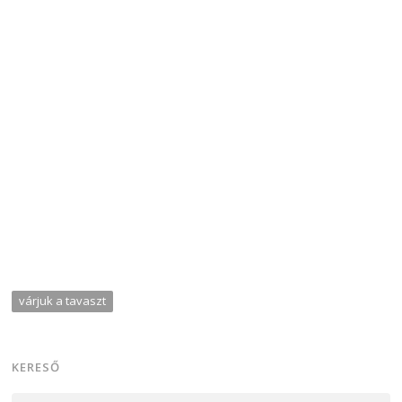
várjuk a tavaszt
KERESŐ
Keresés: