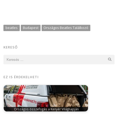
beatles
Budapest
Országos Beatles Találkozó
KERESŐ
Keresés:
EZ IS ÉRDEKELHETI
Országos összefogás a Kenyér Világnapján
október 17, 2025
A Magyar Pékszövetség a Kenyér