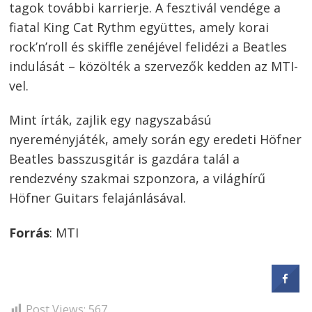
tagok további karrierje. A fesztivál vendége a
fiatal King Cat Rythm együttes, amely korai
rock’n’roll és skiffle zenéjével felidézi a Beatles
indulását – közölték a szervezők kedden az MTI-
vel.
Mint írták, zajlik egy nagyszabású
nyereményjáték, amely során egy eredeti Höfner
Beatles basszusgitár is gazdára talál a
rendezvény szakmai szponzora, a világhírű
Höfner Guitars felajánlásával.
Forrás
: MTI
Post Views:
567