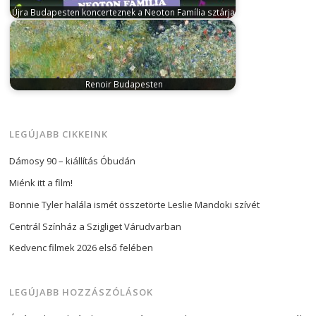
Újra Budapesten koncerteznek a Neoton Família sztárjai
augusztus 15, 2024
A Neoton Família sztárjai
visszatérnek a fővárosba: október első
hétvégéjén…
Renoir Budapesten
november 12, 2023
A Szépművészeti Múzeum a
párizsi Musée d’Orsay-val és a Musée…
LEGÚJABB CIKKEINK
Dámosy 90 – kiállítás Óbudán
Miénk itt a film!
Bonnie Tyler halála ismét összetörte Leslie Mandoki szívét
Centrál Színház a Szigliget Várudvarban
Kedvenc filmek 2026 első felében
LEGÚJABB HOZZÁSZÓLÁSOK