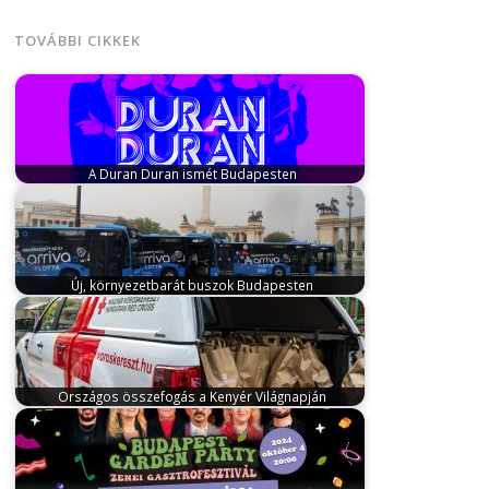
Világnapja alkalmából idén először hirdetett …
TOVÁBBI CIKKEK
A Duran Duran ismét Budapesten
május 29, 2026
Nyári világturnéjuk részeként a brit
zenei ikonok, a Duran Duran…
Új, környezetbarát buszok Budapesten
július 9, 2025
A BKK egyi szolgáltatója, az ArrivaBus
bemutatta azokat az új…
Országos összefogás a Kenyér Világnapján
október 17, 2025
A Magyar Pékszövetség a Kenyér
Világnapja alkalmából idén először hirdetett …