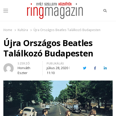
Keres
Menu
Ring Magazin
Nyílt szellemi küzdőtér
Home
Kultúra
Újra Országos Beatles Találkozó Budapesten
Újra Országos Beatles
Találkozó Budapesten
Author
SZERZŐ
PUBLIKÁLÁS
Horváth
július 28, 2020
Twitter
Facebook
Linked
Eszter
11:10