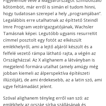
Figyelembe véve a Magyarországot szimbolizáló
kőtömböt, már erről is simán el tudom hinni,
hogy tudatosan szerepel a hely „programjában”.
Legalábbis erre utalhatnak az építtető Steindl
Imre Program vezérigazgatójának, Wachsler
Tamásnak képei. Legutóbb ugyanis resurreXit
címmel posztolt egy fotót az elkészült
emlékhelyről, ami a lejtő aljáról készült és a
Bejegyzés
felfelé vezető rámpa látható rajta, a végén az
navigáció
s
Országházzal. Az X alighanem a látványban is
megjelenő formára utalhat (amely amúgy még
jobban kiemeli az álperspektíva építészeti
illúzióját), de ami érdekesebb, az a latin szó, ami
ugye feltámadást jelent.
Szóval alighanem tényleg erről van szó: az
emlékhely az ország sírba szállásának és