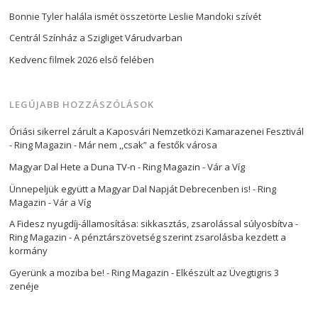
Bonnie Tyler halála ismét összetörte Leslie Mandoki szívét
Centrál Színház a Szigliget Várudvarban
Kedvenc filmek 2026 első felében
LEGÚJABB HOZZÁSZÓLÁSOK
Óriási sikerrel zárult a Kaposvári Nemzetközi Kamarazenei Fesztivál
- Ring Magazin
-
Már nem ,,csak” a festők városa
Magyar Dal Hete a Duna TV-n - Ring Magazin
-
Vár a Víg
Ünnepeljük együtt a Magyar Dal Napját Debrecenben is! - Ring
Magazin
-
Vár a Víg
A Fidesz nyugdíj-államosítása: sikkasztás, zsarolással súlyosbítva -
Ring Magazin
-
A pénztárszövetség szerint zsarolásba kezdett a
kormány
Gyerünk a moziba be! - Ring Magazin
-
Elkészült az Üvegtigris 3
zenéje