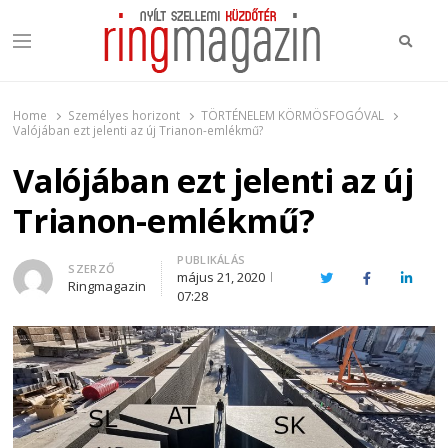
Keres
Menu
Ring Magazin
Nyílt szellemi küzdőtér
Home
Személyes horizont
TÖRTÉNELEM KÖRMÖSFOGÓVAL
Valójában ezt jelenti az új Trianon-emlékmű?
Valójában ezt jelenti az új
Trianon-emlékmű?
PUBLIKÁLÁS
Author
SZERZŐ
május 21, 2020
Twitter
Facebook
Linked
Ringmagazin
07:28