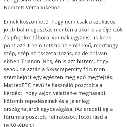
Nemzeti Vértanúkéhoz.
Ennek köszönhető, hogy nem csak a szokásos
jobb-bal megosztás mentén alakul ki az éljenzők
és pfujolók tábora. Vannak ugyanis, akiknek
pont azért nem tetszik az emlékmű, merthogy
szép, szép az összetartozás, na de hol van
ebben Trianon. Nos, én is azt hittem, hogy
sehol, de aztán a Skyscrapercity fórumon
szembejött egy egészen meglepő megfejtés.
MatteoFTC nevű felhasználó posztolta a
kérdést, hogy vajon véletlen-e meghasadt
kőtömb repedéseinek és a jelenlegi
országhatárok egybevágása. (Az eredetileg a
fórumra posztolt, feliratozott fotót lásd a
nyitóképen.)