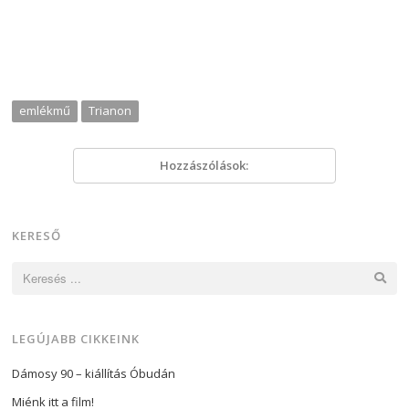
emlékmű
Trianon
Hozzászólások:
KERESŐ
Keresés:
LEGÚJABB CIKKEINK
Dámosy 90 – kiállítás Óbudán
Miénk itt a film!