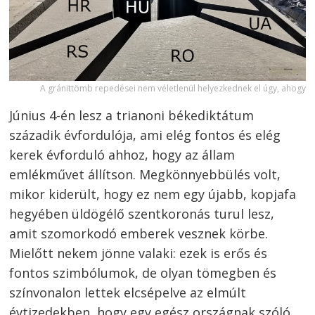
A gránittömb repedései nem véletlenül helyezkednek el úgy, ahogy
Június 4-én lesz a trianoni békediktátum
századik évfordulója, ami elég fontos és elég
kerek évforduló ahhoz, hogy az állam
emlékművet állítson. Megkönnyebbülés volt,
mikor kiderült, hogy ez nem egy újabb, kopjafa
hegyében üldögélő szentkoronás turul lesz,
amit szomorkodó emberek vesznek körbe.
Mielőtt nekem jönne valaki: ezek is erős és
fontos szimbólumok, de olyan tömegben és
színvonalon lettek elcsépelve az elmúlt
évtizedekben, hogy egy egész országnak szóló