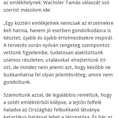
az emlékhelynek. Wachsler Tamás válaszát szó
szerint másolom ide:
„Egy köztéri emlékjelnek nemcsak az érzelmekre
kell hatnia, hanem jó esetben gondolkodásra is
késztet, újabb és újabb értelmezésekre inspirál.
A tervezés során nyilván rengeteg szempontot
vettünk figyelembe, tudatosan alakítottunk
számos részleten, utalásokat elrejtettünk itt-
ott, de mindez nem jelenti azt, hogy később ne
bukkanhatna fel olyan jelentésréteg, amire nem
gondoltunk.
Számoltunk azzal, de legalábbis reméltük, hogy
a sötét emléktérből kilépve, a lejtőn felfelé
haladva az Országház felbukkanó látványa
katartikus hatással lehet a látogatóra. És bár az