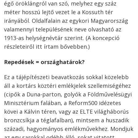
égő öröklángról van szó, melyhez egy száz
méter hosszú lejtő vezet le a Kossuth tér
irányából. Oldalfalain az egykori Magyarország
valamennyi településének neve olvasható az
1913-as helységnévtár szerint. (A koncepció
részleteiről itt írtam bővebben.)
Repedések = országhatárok?
Ez a tájépítészeti beavatkozás sokkal közelebb
áll a kortárs köztéri emlékjelek szellemiségéhez
(cipők a Duna-parton, golyók a Földművelésügyi
Minisztérium falában, a Reform500 idézetes
kövei a Kálvin téren, vagy az ELTE világháborús
bronzcsíkja a téglafalban), mintsem a huszadik
századi, hagyományos emlékművekhez. Mondjuk
az egy sarokkal odébb álló, sokat vitatott