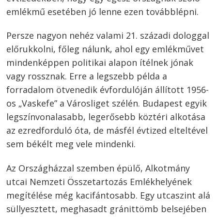
emlékmű esetében jó lenne ezen továbblépni.
Persze nagyon nehéz valami 21. századi dologgal
előrukkolni, főleg nálunk, ahol egy emlékművet
mindenképpen politikai alapon ítélnek jónak
vagy rossznak. Erre a legszebb példa a
forradalom ötvenedik évfordulóján állított 1956-
os „Vaskefe” a Városliget szélén. Budapest egyik
legszínvonalasabb, legerősebb köztéri alkotása
az ezredforduló óta, de másfél évtized elteltével
sem békélt meg vele mindenki.
Az Országházzal szemben épülő, Alkotmány
utcai Nemzeti Összetartozás Emlékhelyének
megítélése még kacifántosabb. Egy utcaszint alá
süllyesztett, meghasadt gránittömb belsejében