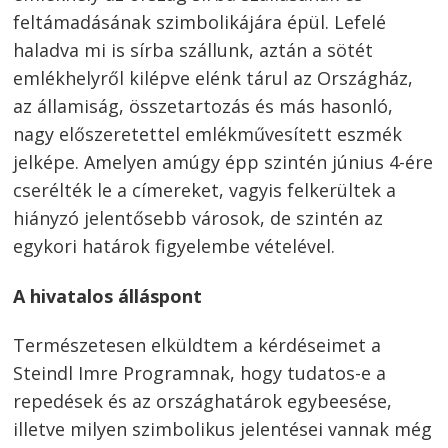
feltámadásának szimbolikájára épül. Lefelé
haladva mi is sírba szállunk, aztán a sötét
emlékhelyről kilépve elénk tárul az Országház,
az államiság, összetartozás és más hasonló,
nagy előszeretettel emlékművesített eszmék
jelképe. Amelyen amúgy épp szintén június 4-ére
cserélték le a címereket, vagyis felkerültek a
hiányzó jelentősebb városok, de szintén az
egykori határok figyelembe vételével.
A hivatalos álláspont
Természetesen elküldtem a kérdéseimet a
Steindl Imre Programnak, hogy tudatos-e a
repedések és az országhatárok egybeesése,
illetve milyen szimbolikus jelentései vannak még