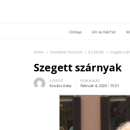
Ring
Nyílt sz
Címlap
Hír és hátTér
M
Home
Személyes horizont
A CSALÁD
Szegett szá
Szegett szárnyak
Author
SZERZŐ
PUBLIKÁLÁS
Kovács Kata
február 4, 2020
15:51