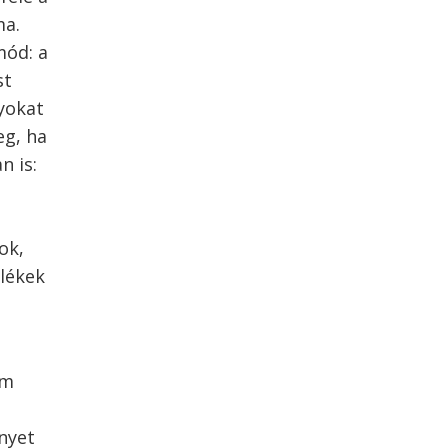
ma.
mód: a
st
nyokat
eg, ha
n is:
ok,
mlékek
ám
nnyet