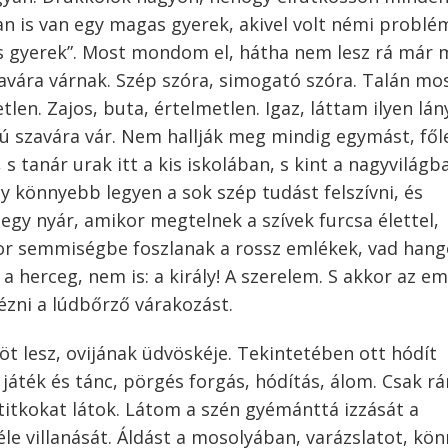
an is van egy magas gyerek, akivel volt némi problé
s gyerek”. Most mondom el, hátha nem lesz rá már 
zavára várnak. Szép szóra, simogató szóra. Talán mo
len. Zajos, buta, értelmetlen. Igaz, láttam ilyen lá
 fiú szavára vár. Nem hallják meg mindig egymást, fől
 s tanár urak itt a kis iskolában, s kint a nagyvilágba
gy könnyebb legyen a sok szép tudást felszívni, és
egy nyár, amikor megtelnek a szívek furcsa élettel,
or semmiségbe foszlanak a rossz emlékek, vad hang
 herceg, nem is: a király! A szerelem. S akkor az e
dézni a lúdbőrző várakozást.
öt lesz, ovijának üdvöskéje. Tekintetében ott hódít
áték és tánc, pörgés forgás, hódítás, álom. Csak r
titkokat látok. Látom a szén gyémánttá izzását a
le villanását. Áldást a mosolyában, varázslatot, kö