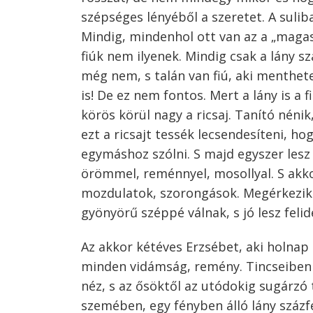
szépséges lényéből a szeretet. A sulib
Mindig, mindenhol ott van az a „maga
fiúk nem ilyenek. Mindig csak a lány s
még nem, s talán van fiú, aki menthetet
is! De ez nem fontos. Mert a lány is a
körös körül nagy a ricsaj. Tanító nénik,
ezt a ricsajt tessék lecsendesíteni, ho
egymáshoz szólni. S majd egyszer lesz 
örömmel, reménnyel, mosollyal. S akk
mozdulatok, szorongások. Megérkezik a
gyönyörű széppé válnak, s jó lesz feli
Az akkor kétéves Erzsébet, aki holnap 
minden vidámság, remény. Tincseiben j
néz, s az ősöktől az utódokig sugárzó 
szemében, egy fényben álló lány százfé