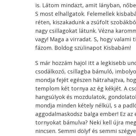
is. Látom mindazt, amit lányban, nőb
S most elhallgatok. Felemellek kisbab
réten, kiszakadunk a zsúfolt szobákbó
nagy csillagokat látunk. Vézna karomma
vagy! Maga a virradat. S, hogy valam
Bejegyzés
fázom. Boldog szülinapot Kisbabám!
navigáció
s
S már hozzám hajol itt a legkisebb un
csodálkozó, csillagba bámuló, imbolyog
mondja fejét egészen hátrahajtva, hogy
templom két tornya az ég kékjét. A cso
hangsúlyok és mozdulatok, gondolatok 
mondja minden kétely nélkül, s a padló
aggodalmaskodsz balga ember! Ez az éle
tornyokat bámulva? Neki kell újra meg
nincsen. Semmi dölyf és semmi szégye