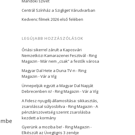
Mandoki szívét
Centrál Színház a Szigliget Várudvarban
Kedvenc filmek 2026 első felében
LEGÚJABB HOZZÁSZÓLÁSOK
Óriási sikerrel zárult a Kaposvári
Nemzetközi Kamarazenei Fesztivál - Ring
Magazin
-
Már nem ,,csak” a festők városa
Magyar Dal Hete a Duna TV-n - Ring
Magazin
-
Vár a Víg
Ünnepeljük együtt a Magyar Dal Napját
Debrecenben is! - Ring Magazin
-
Vár a Víg
A Fidesz nyugdíj-államosítása: sikkasztás,
zsarolással súlyosbítva - Ring Magazin
-
A
pénztárszövetség szerint zsarolásba
kezdett a kormány
zembe
Gyerünk a moziba be! - Ring Magazin
-
Elkészült az Üvegtigris 3 zenéje