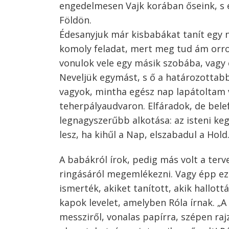
engedelmesen Vajk korában őseink, s é
Földön.
Édesanyjuk már kisbabákat tanít egy n
komoly feladat, mert meg tud ám orro
vonulok vele egy másik szobába, vagy
Neveljük egymást, s ő a határozottabb. 
vagyok, mintha egész nap lapátoltam v
teherpályaudvaron. Elfáradok, de bele
legnagyszerűbb alkotása: az isteni keg
lesz, ha kihűl a Nap, elszabadul a Hold
A babákról írok, pedig más volt a ter
ringásáról megemlékezni. Vagy épp ez
ismerték, akiket tanított, akik hallott
kapok levelet, amelyben Róla írnak. „A
messziről, vonalas papírra, szépen ra