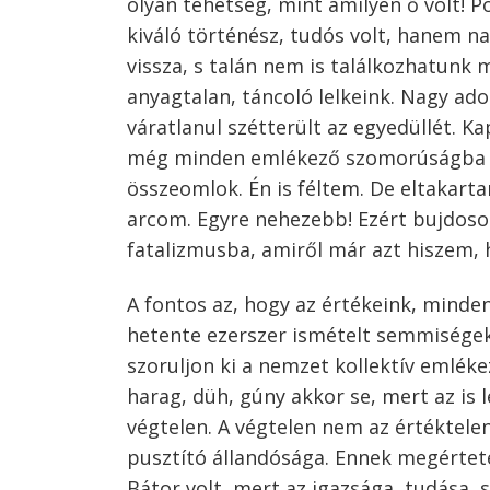
olyan tehetség, mint amilyen ő volt! 
kiváló történész, tudós volt, hanem 
vissza, s talán nem is találkozhatunk
anyagtalan, táncoló lelkeink. Nagy ado
váratlanul szétterült az egyedüllét. 
még minden emlékező szomorúságba is
összeomlok. Én is féltem. De eltakart
arcom. Egyre nehezebb! Ezért bujdoso
fatalizmusba, amiről már azt hiszem, 
A fontos az, hogy az értékeink, minde
hetente ezerszer ismételt semmiségek
szoruljon ki a nemzet kollektív emléke
harag, düh, gúny akkor se, mert az is
végtelen. A végtelen nem az értéktelen
pusztító állandósága. Ennek megértetés
Bátor volt, mert az igazsága, tudása,