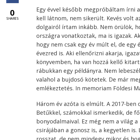
Egy évvel később megpróbáltam írni a 
0
kell látnom, nem sikerült. Kevés volt a
SHARES
dolgairól írtam inkább. Nem örülök, h
országra vonatkoztak, ma is igazak. Ak
hogy nem csak egy év múlt el, de egy é
évezred is. Aki ellenőrizni akarja, iga
könyvemben, ha van hozzá kellő kitar
rábukkan egy példányra. Nem lebeszél
valahol a bujdosó kötetek. De már meg
emlékeztetés. In memoriam Földesi Ma
Három év azóta is elmúlt. A 2017-ben 
Betűkkel, számokkal ismerkedik, de fő
bonyodalmaival. Ez még nem a világ a
csirájában a gonosz is, a kegyetlen is
rosszat, de nem mindegy mikor és hog