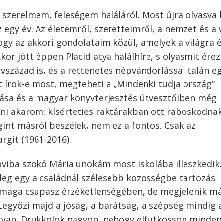
szerelmem, feleségem haláláról. Most újra olvasva
z egy év. Az életemről, szeretteimről, a nemzet és a 
ogy az akkori gondolataim közül, amelyek a világra é
kor jött éppen Placid atya halálhíre, s olyasmit ére
vszázad is, és a rettenetes népvándorlással talán e
zat írok-e most, megteheti a „Mindenki tudja ország”
tása és a magyar könyvterjesztés útvesztőiben még
ni akarom: kísérteties raktárakban ott raboskodna
int másról beszélek, nem ez a fontos. Csak az
rgit (1961-2016).
oviba szokó Mária unokám most iskolába illeszkedik
leg egy a családnál szélesebb közösségbe tartozás
 maga csupasz érzéketlenségében, de megjelenik m
. Legyőzi majd a jóság, a barátság, a szépség mindig 
yan. Drukkolok nagyon, nehogy elfutkosson minden