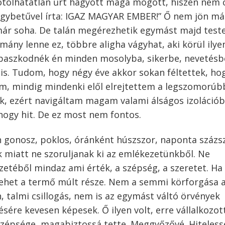
Pótolhatatlan űrt hagyott maga mögött, hiszen nem 
nagybetűvel írta: IGAZ MAGYAR EMBER!” Ő nem jön má
 már soha. De talán megérezhetik egymást majd teste
mány lenne ez, többre aligha vágyhat, aki körül ilye
Kapaszkodnék én minden mosolyba, sikerbe, nevetésb
. Tudom, hogy négy éve akkor sokan féltettek, ho
am, mindig mindenki elől elrejtettem a legszomorúb
k, ezért navigáltam magam valami álságos izolációb
hogy hit. De ez most nem fontos.
n gonosz, poklos, óránként húszszor, naponta százs
 miatt ne szoruljanak ki az emlékezetünkből. Ne
zetéből mindaz ami érték, a szépség, a szeretet. Ha
 lehet a termő múlt része. Nem a semmi körforgása 
, talmi csillogás, nem is az egymást váltó örvények
ére kevesen képesek. Ő ilyen volt, erre vállalkozott
 szépsége, magabiztossá tette. Meggyőzővé. Hiteless