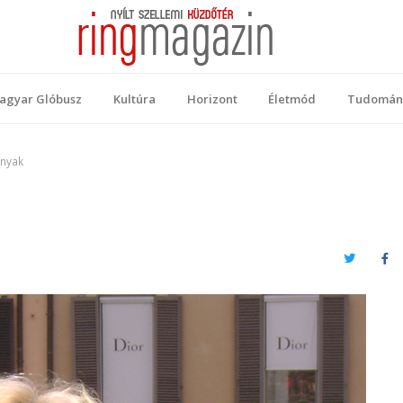
 Magazin
ellemi küzdőtér
agyar Glóbusz
Kultúra
Horizont
Életmód
Tudomán
rnyak
Twitter
Fa