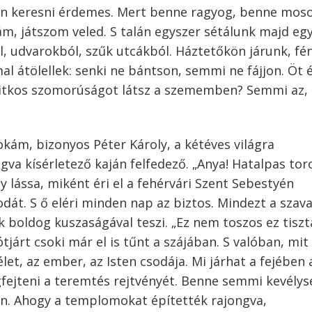
en keresni érdemes. Mert benne ragyog, benne moso
ám, játszom veled. S talán egyszer sétálunk majd eg
l, udvarokból, szűk utcákból. Háztetőkön járunk, fé
l átölellek: senki ne bántson, semmi ne fájjon. Öt 
i titkos szomorúságot látsz a szememben? Semmi az,
okám, bizonyos Péter Károly, a kétéves világra
va kísérletező kaján felfedező. „Anya! Hatalpas tor
 lássa, miként éri el a fehérvári Szent Sebestyén
dát. S ő eléri minden nap az biztos. Mindezt a szava
boldog kuszaságával teszi. „Ez nem toszos ez tiszt
tjárt csoki már el is tűnt a szájában. S valóban, mit
t, az ember, az Isten csodája. Mi járhat a fejében 
fejteni a teremtés rejtvényét. Benne semmi kevélys
n. Ahogy a templomokat építették rajongva,