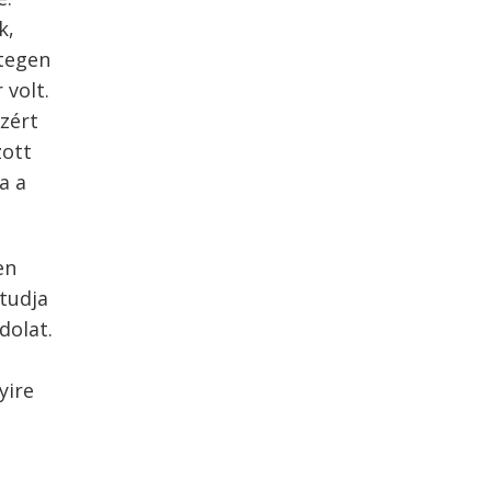
k,
etegen
 volt.
Azért
zott
a a
en
tudja
dolat.
yire