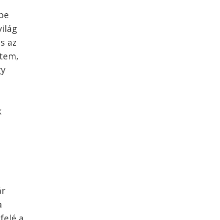
 be
világ
s az
ztem,
gy
k
.
ár
a
felé a