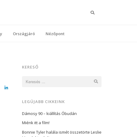
Keresés
y
Országjáró
Nézőpont
KERESŐ
Keresés:
cebook
LinkedIn
LEGÚJABB CIKKEINK
Dámosy 90 – kiállítás Óbudán
Miénk itt a film!
Bonnie Tyler halála ismét összetörte Leslie