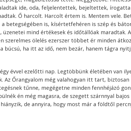
ladtak ide, oda, feljelentettek, bejeltettek, írogatta
adtak. Ő harcolt. Harcolt értem is. Mentem vele. B
 betegségében is, kísértetfehéren is szép és bátor
i, üzenetei mind értékesek és időtállóak maradtak. 
n szerelmes ölelés ezerszer többet ér minden átko
 a búcsú, ha itt az idő, nem bezár, hanem tágra nyitj
égy évvel ezelőtti nap. Legtöbbünk életében van ily
k. Az Őrangyalom még valahogyan itt tart, biztosan 
ncegésnek tűnne, megégetne minden fennhéjázó gon
pülnék én még magasra, de szegett szárnnyal bajos
ő hiányzik, de annyira, hogy most már a földtől percn