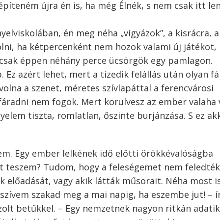
píteném újra én is, ha még Élnék, s nem csak itt le
yelviskolában, én meg néha „vigyázok”, a kisrácra, 
lni, ha kétpercenként nem hozok valami új játékot,
 csak éppen néhány perce ücsörgök egy pamlagon.
Ez azért lehet, mert a tízedik felállás után olyan f
olna a szenet, méretes szívlapáttal a ferencvárosi
fáradni nem fogok. Mert körülvesz az ember valaha 
yelem tiszta, romlatlan, őszinte burjánzása. S ez akk
.
vem. Egy ember lelkének idő előtti örökkévalóságba
t teszem? Tudom, hogy a feleségemet nem feledték,
ák előadását, vagy akik látták műsorait. Néha most i
 szívem szakad meg a mai napig, ha eszembe jut! – í
jzolt betűkkel. – Egy nemzetnek nagyon ritkán adati