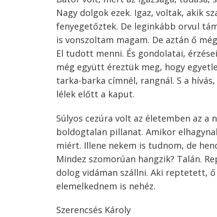
Nagy dolgok ezek. Igaz, voltak, akik sza
fenyegetőztek. De leginkább orvul tám
is vonszoltam magam. De aztán ő még a
El tudott menni. És gondolatai, érzése
még együtt éreztük meg, hogy egyetle
tarka-barka címnél, rangnál. S a hívás,
lélek előtt a kaput.
Súlyos cezúra volt az életemben az a n
boldogtalan pillanat. Amikor elhagyna
miért. Illene nekem is tudnom, de he
Mindez szomorúan hangzik? Talán. Re
dolog vidáman szállni. Aki reptetett, 
elemelkednem is nehéz.
Szerencsés Károly