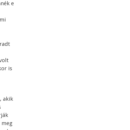
nnék e
ami
áradt
volt
or is
 akik
s
rják
k meg