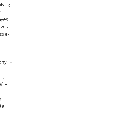
lyog.
y
nyes
éves
 csak
ony” –
k,
a” –
a
ég