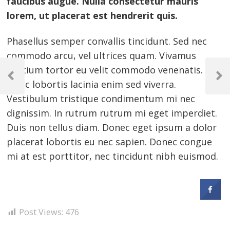
faucibus augue. Nulla consectetur mauris
lorem, ut placerat est hendrerit quis.
Phasellus semper convallis tincidunt. Sed nec
commodo arcu, vel ultrices quam. Vivamus
Bejegyzés
pretium tortor eu velit commodo venenatis.
navigáció
Previous
Next
Nunc lobortis lacinia enim sed viverra.
Post
Post
Vestibulum tristique condimentum mi nec
dignissim. In rutrum rutrum mi eget imperdiet.
Duis non tellus diam. Donec eget ipsum a dolor
placerat lobortis eu nec sapien. Donec congue
mi at est porttitor, nec tincidunt nibh euismod.
Post Views:
476