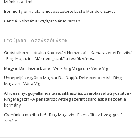
Miénk itt a film!
Bonnie Tyler halála ismét összetörte Leslie Mandoki szívét
Centrál Színház a Szigliget Várudvarban
LEGÚJABB HOZZÁSZÓLÁSOK
Óriási sikerrel zárult a Kaposvári Nemzetközi Kamarazenei Fesztivál
- Ring Magazin
-
Már nem ,,csak” a festők városa
Magyar Dal Hete a Duna TV-n - Ring Magazin
-
Vár a Víg
Ünnepeljük együtt a Magyar Dal Napját Debrecenben is! - Ring
Magazin
-
Vár a Víg
A Fidesz nyugdíj-államosítása: sikkasztás, zsarolással súlyosbítva -
Ring Magazin
-
A pénztárszövetség szerint zsarolásba kezdett a
kormány
Gyerünk a moziba be! - Ring Magazin
-
Elkészült az Üvegtigris 3
zenéje