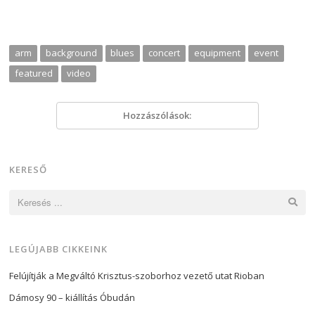
arm
background
blues
concert
equipment
event
featured
video
Hozzászólások:
KERESŐ
Keresés:
LEGÚJABB CIKKEINK
Felújítják a Megváltó Krisztus-szoborhoz vezető utat Rioban
Dámosy 90 – kiállítás Óbudán