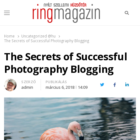
Keres
Menu
Ring Magazin
Nyílt szellemi küzdőtér
Home
Uncategorized @hu
The Secrets of Successful Photography Blogging
The Secrets of Successful
Photography Blogging
Author
SZERZŐ
PUBLIKÁLÁS
Twitter
Facebook
Linked
admin
március 6, 2018
14:09