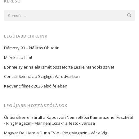
KERESŐ
Keresés:
LEGÚJABB CIKKEINK
Dámosy 90 – kiállítás Óbudán
Miénk itt a film!
Bonnie Tyler halála ismét összetörte Leslie Mandoki szívét
Centrál Színház a Szigliget Várudvarban
Kedvenc filmek 2026 első felében
LEGÚJABB HOZZÁSZÓLÁSOK
Óriási sikerrel zárult a Kaposvári Nemzetközi Kamarazenei Fesztivál
- Ring Magazin
-
Már nem ,,csak” a festők városa
Magyar Dal Hete a Duna TV-n - Ring Magazin
-
Vár a Víg