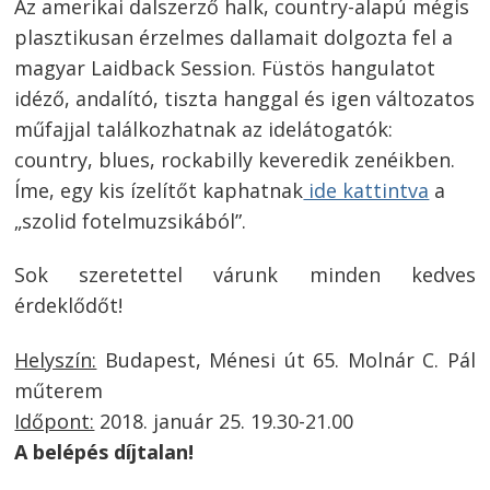
Az amerikai dalszerző halk, country-alapú mégis
plasztikusan érzelmes dallamait dolgozta fel a
magyar Laidback Session. Füstös hangulatot
idéző, andalító, tiszta hanggal és igen változatos
műfajjal találkozhatnak az idelátogatók:
country, blues, rockabilly keveredik zenéikben.
Íme, egy kis ízelítőt kaphatnak
ide kattintva
a
„szolid fotelmuzsikából”.
Sok szeretettel várunk minden kedves
érdeklődőt!
Helyszín:
Budapest, Ménesi út 65. Molnár C. Pál
műterem
Időpont:
2018. január 25. 19.30-21.00
A belépés díjtalan!