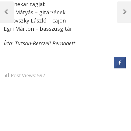
A zenekar tagjai:
Bejegyzés
Egri Mátyás – gitár/ének
navigáció
Previous
Next
Fialovszky László – cajon
Post
Post
Egri Márton – basszusgitár
Írta: Tuzson-Berczeli Bernadett
Post Views:
597